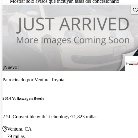
Mostrar solo avisos que incluyan tasas del concesionario
Gu
¡Nuevo!
Patrocinado por
Ventura Toyota
2014 Volkswagen Beetle
2.5L Convertible with Technology
71,823 millas
Ventura, CA
79 millas