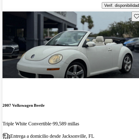
Verif. disponibilidad
Gu
2007 Volkswagen Beetle
Triple White Convertible
99,589 millas
Entrega a domicilio desde Jacksonville, FL