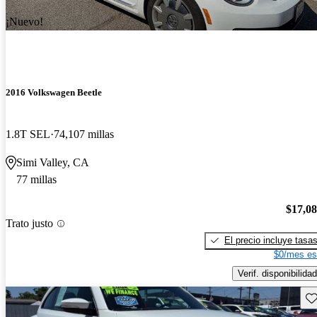
¡Nuevo!
2016 Volkswagen Beetle
1.8T SEL
74,107 millas
Simi Valley, CA
77 millas
$17,0
Trato justo
El precio incluye tasa
$0/mes es
Verif. disponibilidad
Gu