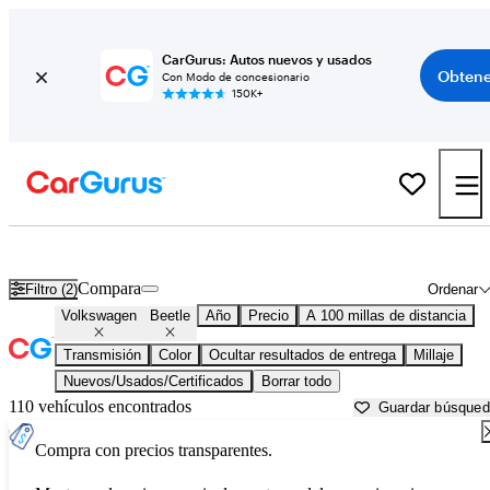
CarGurus: Autos nuevos y usados
Obtene
Con Modo de concesionario
150K+
Volkswagen Beetle usados en venta cerca de
Bakersfield, CA
Compara
Filtro (2)
Ordenar
Volkswagen
Beetle
Año
Precio
A 100 millas de distancia
Transmisión
Color
Ocultar resultados de entrega
Millaje
Nuevos/Usados/Certificados
Borrar todo
110 vehículos encontrados
Guardar búsque
Compra con precios transparentes.