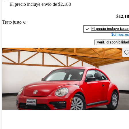
El precio incluye envío de $2,188
$12,1
Trato justo
El precio incluye tasa
$0/mes es
Verif. disponibilidad
Gu