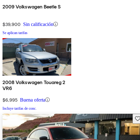
2009 Volkswagen Beetle S
$39,900
Sin calificación
Se aplican tarifas
2008 Volkswagen Touareg 2
VR6
$6,995
Buena oferta
Incluye tarifas de conc.
Gu