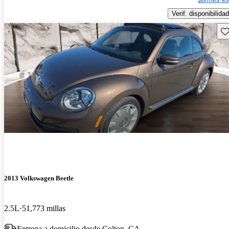
Verif. disponibilidad
Gu
2013 Volkswagen Beetle
2.5L
51,773 millas
Entrega a domicilio desde Colton, CA