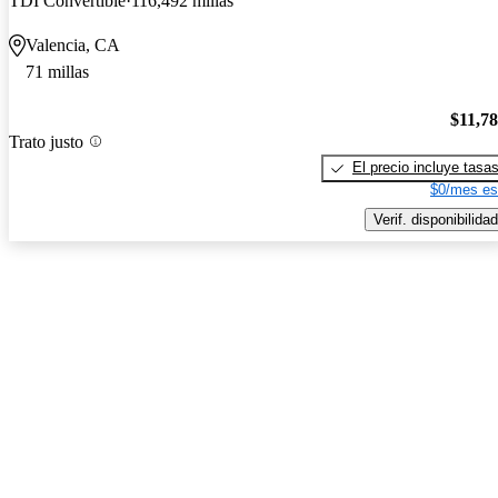
TDI Convertible
116,492 millas
Valencia, CA
71 millas
$11,7
Trato justo
El precio incluye tasa
$0/mes es
Verif. disponibilidad