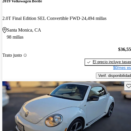
2019 Volkswagen Beetle
2.0T Final Edition SEL Convertible FWD
24,494 millas
Santa Monica, CA
98 millas
$36,5
Trato justo
El precio incluye tasa
$0/mes es
Verif. disponibilidad
Gu