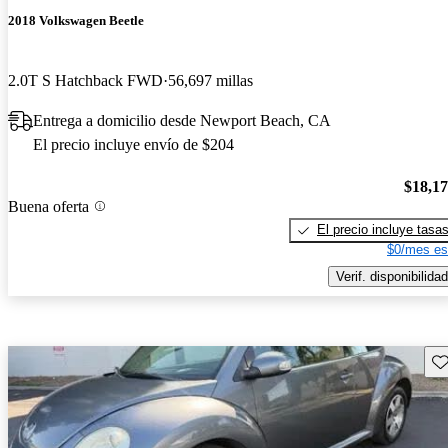
2018 Volkswagen Beetle
2.0T S Hatchback FWD
56,697 millas
Entrega a domicilio desde Newport Beach, CA
El precio incluye envío de $204
$18,1
Buena oferta
El precio incluye tasa
$0/mes es
Verif. disponibilidad
Gu