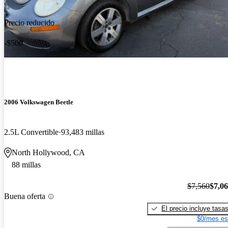
Precio reducido
-$500
2006 Volkswagen Beetle
2.5L Convertible
93,483 millas
North Hollywood, CA
88 millas
$7,560
$7,0
Buena oferta
El precio incluye tasa
$0/mes es