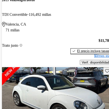
2013 Volkswagen Beetle
TDI Convertible
116,492 millas
Valencia, CA
71 millas
$11,7
Trato justo
El precio incluye tasa
$0/mes es
Verif. disponibilidad
Gu