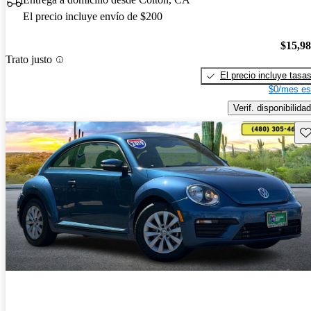
El precio incluye envío de $200
$15,9
Trato justo
El precio incluye tasa
$0/mes es
Verif. disponibilidad
Gu