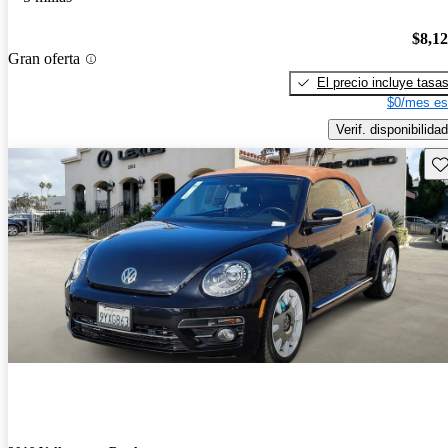
$8,1
Gran oferta
El precio incluye tasa
$0/mes es
Verif. disponibilidad
Gu