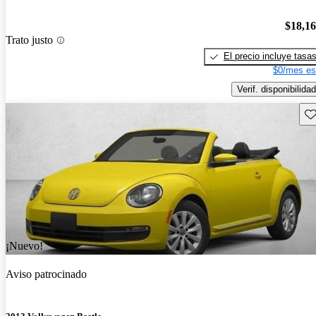
$18,1
Trato justo
El precio incluye tasa
$0/mes es
Verif. disponibilidad
Gu
¡Nuevo!
Aviso patrocinado