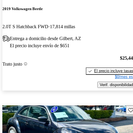
2019 Volkswagen Beetle
2.0T S Hatchback FWD
17,814 millas
Entrega a domicilio desde Gilbert, AZ
El precio incluye envío de $651
$25,4
Trato justo
El precio incluye tasa
$0/mes es
Verif. disponibilidad
Gu