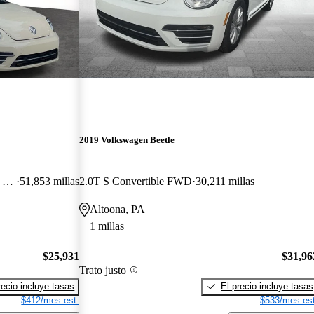
2019 Volkswagen Beetle
2.0T Final Edition SEL Convertible FWD
51,853 millas
2.0T S Convertible FWD
30,211 millas
Altoona, PA
1 millas
$25,931
$31,96
Trato justo
recio incluye tasas
El precio incluye tasas
$412/mes est.
$533/mes est