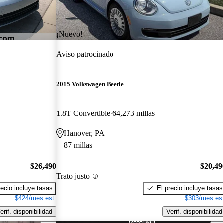
¡Nuevo!
Aviso patrocinado
2015 Volkswagen Beetle
1.8T Convertible
64,273 millas
Hanover, PA
87 millas
$26,490
$20,49
Trato justo
recio incluye tasas
El precio incluye tasas
$424/mes est.
$303/mes est
erif. disponibilidad
Verif. disponibilidad