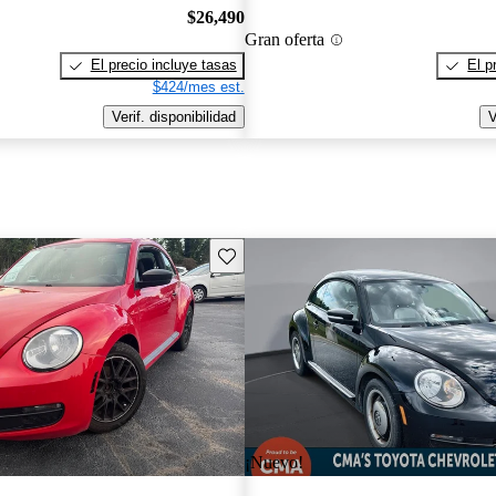
$26,490
Gran oferta
El precio incluye tasas
El p
$424/mes est.
Verif. disponibilidad
V
Guarda este Aviso
¡Nuevo!