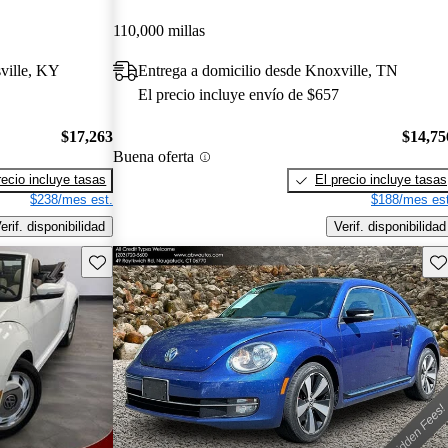
110,000 millas
sville, KY
Entrega a domicilio desde Knoxville, TN
El precio incluye envío de $657
$17,263
$14,75
Buena oferta
recio incluye tasas
El precio incluye tasas
$238/mes est.
$188/mes est
erif. disponibilidad
Verif. disponibilidad
Guarda este Aviso
Gu