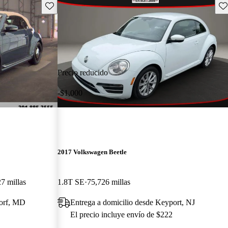
Guarda este Aviso
Gu
Precio reducido
-$1,000
2017 Volkswagen Beetle
7 millas
1.8T SE
75,726 millas
dorf, MD
Entrega a domicilio desde Keyport, NJ
El precio incluye envío de $222