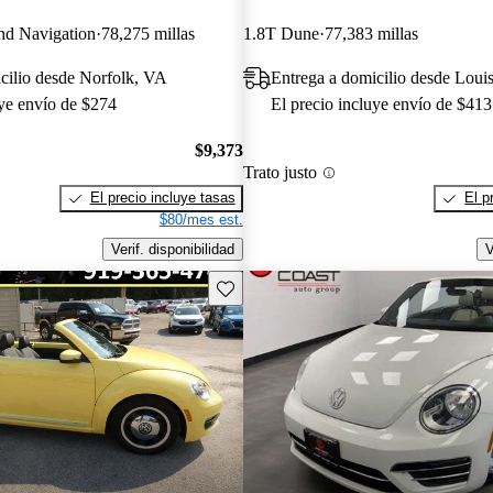
nd Navigation
78,275 millas
1.8T Dune
77,383 millas
cilio desde Norfolk, VA
Entrega a domicilio desde Loui
uye envío de $274
El precio incluye envío de $413
$9,373
Trato justo
El precio incluye tasas
El p
$80/mes est.
Verif. disponibilidad
V
Guarda este Aviso