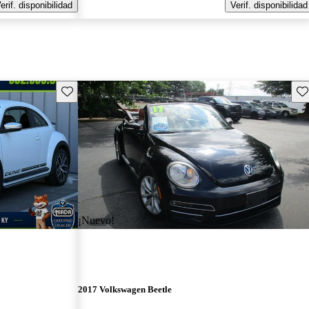
erif. disponibilidad
Verif. disponibilidad
Guarda este Aviso
Gu
¡Nuevo!
2017 Volkswagen Beetle