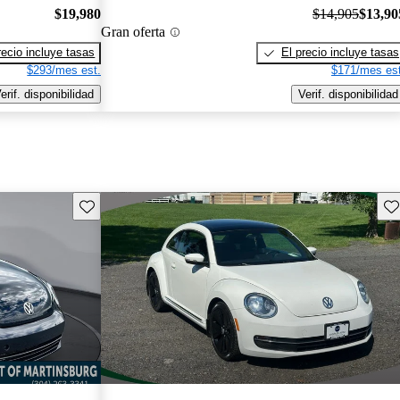
$19,980
$14,905
$13,90
Gran oferta
recio incluye tasas
El precio incluye tasas
$293/mes est.
$171/mes est
erif. disponibilidad
Verif. disponibilidad
Guarda este Aviso
Gu