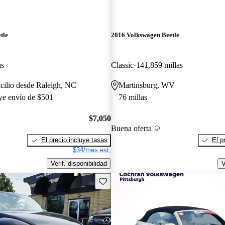
tle
2016 Volkswagen Beetle
as
Classic
141,859 millas
cilio desde Raleigh, NC
Martinsburg, WV
uye envío de $501
76 millas
$7,050
Buena oferta
El precio incluye tasas
El p
$34/mes est.
Verif. disponibilidad
V
Guarda este Aviso