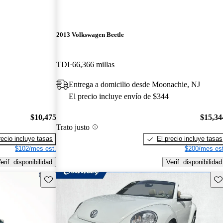
2013 Volkswagen Beetle
TDI
66,366 millas
Entrega a domicilio desde Moonachie, NJ
El precio incluye envío de $344
$10,475
$15,34
Trato justo
recio incluye tasas
El precio incluye tasas
$102/mes est.
$200/mes est
erif. disponibilidad
Verif. disponibilidad
Guarda este Aviso
Gu