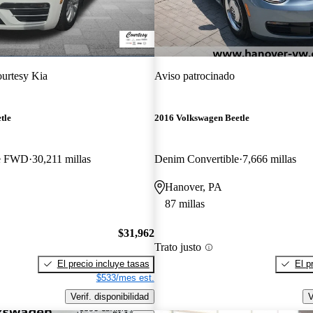
urtesy Kia
Aviso patrocinado
tle
2016 Volkswagen Beetle
le FWD
30,211 millas
Denim Convertible
7,666 millas
Hanover, PA
87 millas
$31,962
Trato justo
El precio incluye tasas
El p
$533/mes est.
Verif. disponibilidad
V