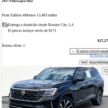
2025 Volkswagen Atlas
Peak Edition 4Motion
13,483 millas
Entrega a domicilio desde Bossier City, LA
El precio incluye envío de $171
$37,2
Buena oferta
El precio incluye tasa
$715/mes es
Verif. disponibilidad
Gu
Precio reducido