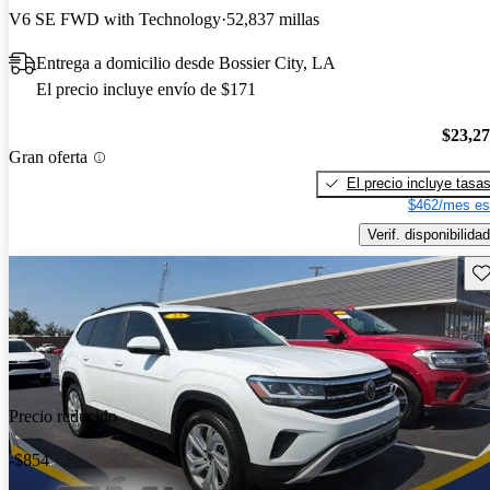
V6 SE FWD with Technology
52,837 millas
Entrega a domicilio desde Bossier City, LA
El precio incluye envío de $171
$23,2
Gran oferta
El precio incluye tasa
$462/mes es
Verif. disponibilidad
Gu
Precio reducido
-$854