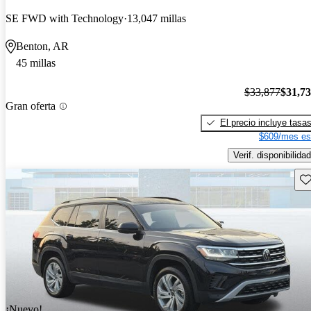
SE FWD with Technology
13,047 millas
Benton, AR
45 millas
$33,877
$31,7
Gran oferta
El precio incluye tasa
$609/mes es
Verif. disponibilidad
Gu
¡Nuevo!