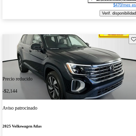
$470/mes es
Verif. disponibilidad
Gu
Precio reducido
-$2,144
Aviso patrocinado
2025 Volkswagen Atlas