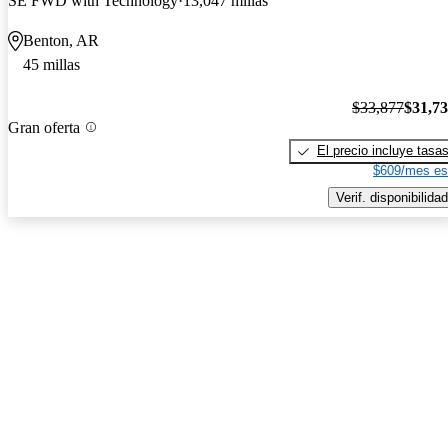
SE FWD with Technology
13,047 millas
Benton, AR
45 millas
$33,877
$31,7
Gran oferta
El precio incluye tasa
$609/mes es
Verif. disponibilidad