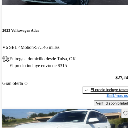
2023 Volkswagen Atlas
V6 SEL 4Motion
57,146 millas
Entrega a domicilio desde Tulsa, OK
El precio incluye envío de $315
$27,2
Gran oferta
El precio incluye tasa
$531/mes es
Verif. disponibilidad
Gu