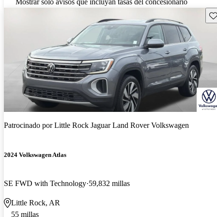
Mostrar solo avisos que incluyan tasas del concesionario
Gu
Patrocinado por
Little Rock Jaguar Land Rover Volkswagen
2024 Volkswagen Atlas
SE FWD with Technology
59,832 millas
Little Rock, AR
55 millas