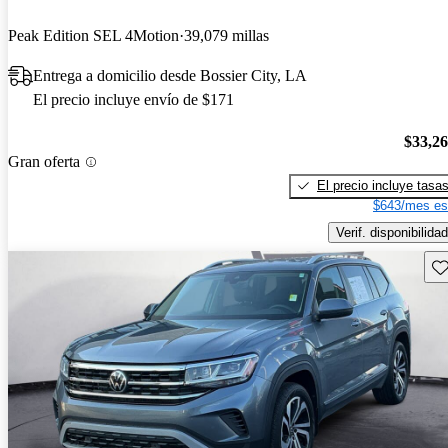
Peak Edition SEL 4Motion
39,079 millas
Entrega a domicilio desde Bossier City, LA
El precio incluye envío de $171
$33,2
Gran oferta
El precio incluye tasa
$643/mes es
Verif. disponibilidad
Gu