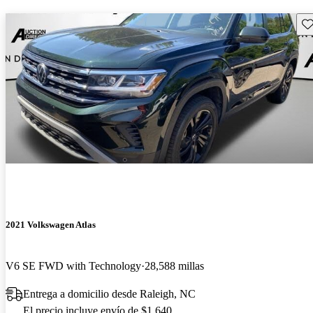
Gu
2021 Volkswagen Atlas
V6 SE FWD with Technology
28,588 millas
Entrega a domicilio desde Raleigh, NC
El precio incluye envío de $1,640