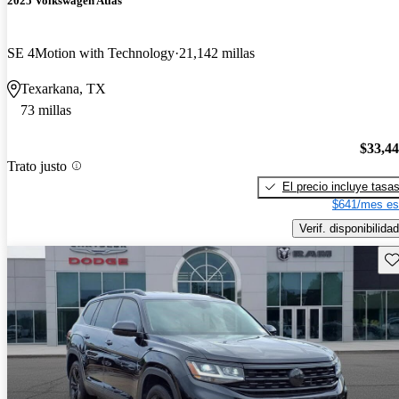
2025 Volkswagen Atlas
SE 4Motion with Technology
21,142 millas
Texarkana, TX
73 millas
$33,4
Trato justo
El precio incluye tasa
$641/mes es
Verif. disponibilidad
Gu