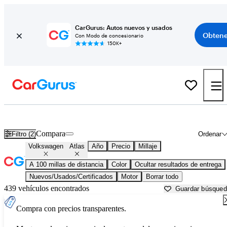
CarGurus: Autos nuevos y usados
Obtene
Con Modo de concesionario
150K+
Volkswagen Atlas usados en venta cerca de
Arkadelphia, AR
Compara
Filtro (2)
Ordenar
Volkswagen
Atlas
Año
Precio
Millaje
A 100 millas de distancia
Color
Ocultar resultados de entrega
Nuevos/Usados/Certificados
Motor
Borrar todo
439 vehículos encontrados
Guardar búsque
Compra con precios transparentes.