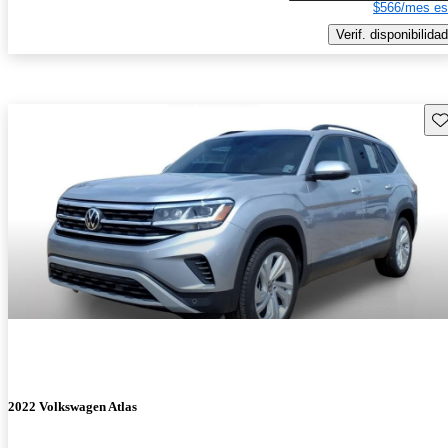
$566/mes es
Verif. disponibilidad
Gu
2022 Volkswagen Atlas