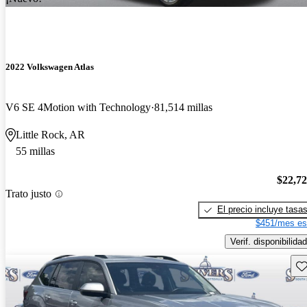
2022 Volkswagen Atlas
V6 SE 4Motion with Technology
81,514 millas
Little Rock, AR
55 millas
$22,7
Trato justo
El precio incluye tasa
$451/mes es
Verif. disponibilidad
Gu