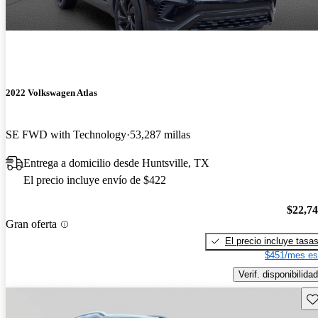
2022 Volkswagen Atlas
SE FWD with Technology
53,287 millas
Entrega a domicilio desde Huntsville, TX
El precio incluye envío de $422
$22,7
Gran oferta
El precio incluye tasa
$451/mes es
Verif. disponibilidad
Gu