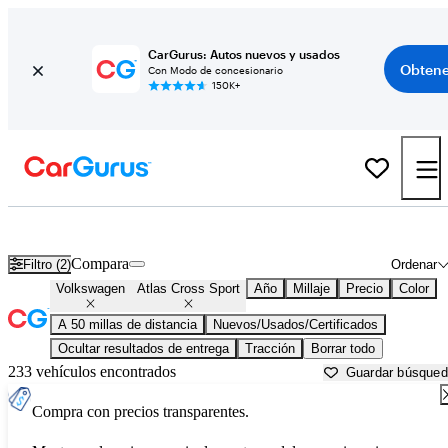
CarGurus: Autos nuevos y usados
Obtene
Con Modo de concesionario
150K+
Volkswagen Atlas Cross Sport usados en venta cerca de
Austin, TX
Compara
Filtro (2)
Ordenar
Volkswagen
Atlas Cross Sport
Año
Millaje
Precio
Color
A 50 millas de distancia
Nuevos/Usados/Certificados
Ocultar resultados de entrega
Tracción
Borrar todo
233 vehículos encontrados
Guardar búsque
Compra con precios transparentes.