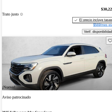
$30,2
Trato justo
El precio incluye tasa
$569/mes es
Verif. disponibilidad
Gu
¡Nuevo!
Aviso patrocinado