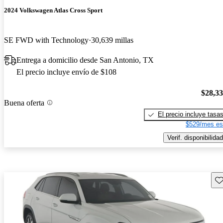
2024 Volkswagen Atlas Cross Sport
SE FWD with Technology
30,639 millas
Entrega a domicilio desde San Antonio, TX
El precio incluye envío de $108
$28,3
Buena oferta
El precio incluye tasa
$529/mes es
Verif. disponibilidad
Gu