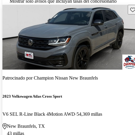
Mostrar solo avisos que incluyan tasas del concesionario
Gu
Patrocinado por
Champion Nissan New Braunfels
2023 Volkswagen Atlas Cross Sport
V6 SEL R-Line Black 4Motion AWD
54,369 millas
New Braunfels, TX
43 millas