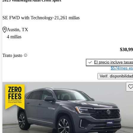
2025 Volkswagen Atlas Cross Sport
SE FWD with Technology
21,261 millas
Austin, TX
4 millas
$30,9
Trato justo
El precio incluye tasa
$574/mes es
Verif. disponibilidad
Gu