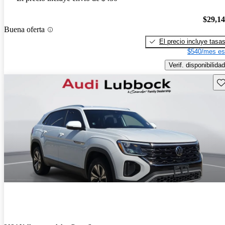
$29,1
Buena oferta
El precio incluye tasa
$540/mes es
Verif. disponibilidad
Gu