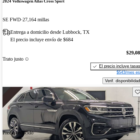
2024 Volkswagen Atlas Cross Sport
SE FWD
27,164 millas
Entrega a domicilio desde Lubbock, TX
El precio incluye envío de $684
$29,0
Trato justo
El precio incluye tasa
$543/mes es
Verif. disponibilidad
Gu
Precio reducido