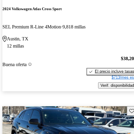
2024 Volkswagen Atlas Cross Sport
SEL Premium R-Line 4Motion
9,818 millas
Austin, TX
12 millas
$38,2
Buena oferta
El precio incluye tasa
$713/mes es
Verif. disponibilidad
Gu