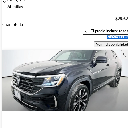
24 millas
$25,6
Gran oferta
El precio incluye tasa
$478/mes es
Verif. disponibilidad
Gu