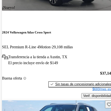
¡Nuevo!
2024 Volkswagen Atlas Cross Sport
SEL Premium R-Line 4Motion
29,108 millas
Transferencia a la tienda a Austin, TX
El precio incluye envío de $149
$37,1
Buena oferta
Sin tasas de concesionario adicionale
$693/mes es
Verif. disponibilidad
Gu