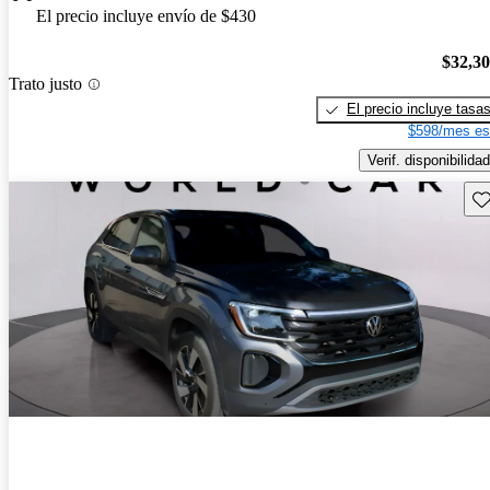
El precio incluye envío de $430
$32,3
Trato justo
El precio incluye tasa
$598/mes es
Verif. disponibilidad
Gu