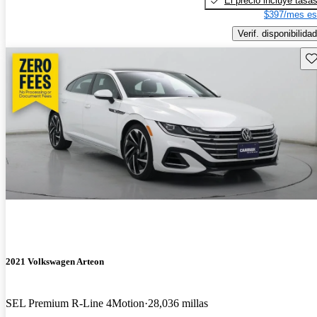
El precio incluye tasa
$397/mes es
Verif. disponibilidad
Gu
2021 Volkswagen Arteon
SEL Premium R-Line 4Motion
28,036 millas