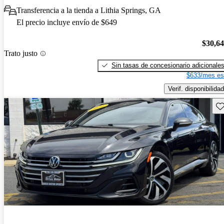
Transferencia a la tienda a Lithia Springs, GA
El precio incluye envío de $649
$30,6
Trato justo
Sin tasas de concesionario adicionale
$633/mes es
Verif. disponibilidad
Gu