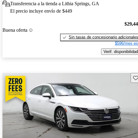
Transferencia a la tienda a Lithia Springs, GA
El precio incluye envío de $449
$29,4
Buena oferta
Sin tasas de concesionario adicionale
$596/mes es
Verif. disponibilidad
Gu