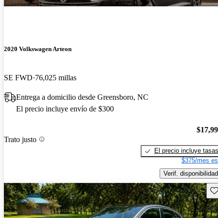
2020 Volkswagen Arteon
SE FWD
76,025 millas
Entrega a domicilio desde Greensboro, NC
El precio incluye envío de $300
$17,9
Trato justo
El precio incluye tasa
$375/mes es
Verif. disponibilidad
Gu