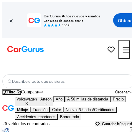
CarGurus: Autos nuevos y usados
Obtene
Con Modo de concesionario
150K+
Volkswagen Arteon usados en venta cerca de
Atlanta, GA
Describe el auto que quisieras
Compara
Filtro (2)
Ordenar
Volkswagen
Arteon
Año
A 50 millas de distancia
Precio
Millaje
Tracción
Color
Nuevos/Usados/Certificados
Accidentes reportados
Borrar todo
26 vehículos encontrados
Guardar búsque