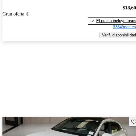
$18,6
Gran oferta
El precio incluye tasa
$384/mes es
Verif. disponibilidad
Gu