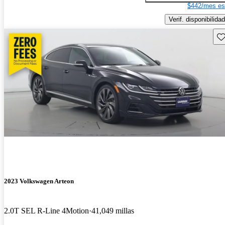
$442/mes es
Verif. disponibilidad
Gu
2023 Volkswagen Arteon
2.0T SEL R-Line 4Motion
41,049 millas