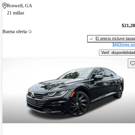
Roswell, GA
21 millas
$21,2
Buena oferta
El precio incluye tasa
$443/mes es
Verif. disponibilidad
Gu