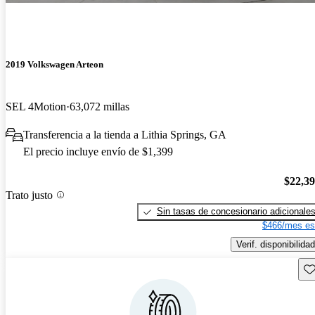
2019 Volkswagen Arteon
SEL 4Motion
63,072 millas
Transferencia a la tienda a Lithia Springs, GA
El precio incluye envío de $1,399
$22,3
Trato justo
Sin tasas de concesionario adicionale
$466/mes es
Verif. disponibilidad
Gu