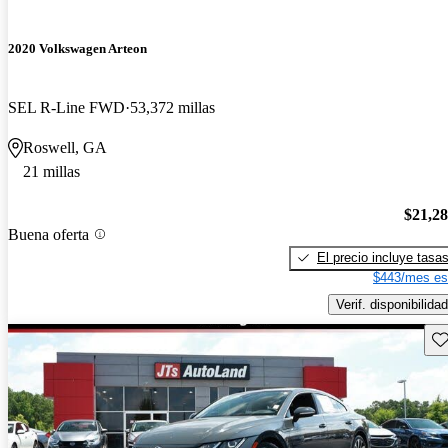
2020 Volkswagen Arteon
SEL R-Line FWD
53,372 millas
Roswell, GA
21 millas
$21,2
Buena oferta
El precio incluye tasa
$443/mes es
Verif. disponibilidad
Gu