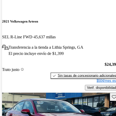
2021 Volkswagen Arteon
SEL R-Line FWD
45,637 millas
Transferencia a la tienda a Lithia Springs, GA
El precio incluye envío de $1,399
$24,3
Trato justo
Sin tasas de concesionario adicionale
$504/mes es
Verif. disponibilidad
Gu