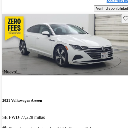
$360/mes es
Verif. disponibilidad
Gu
¡Nuevo!
2021 Volkswagen Arteon
SE FWD
77,228 millas