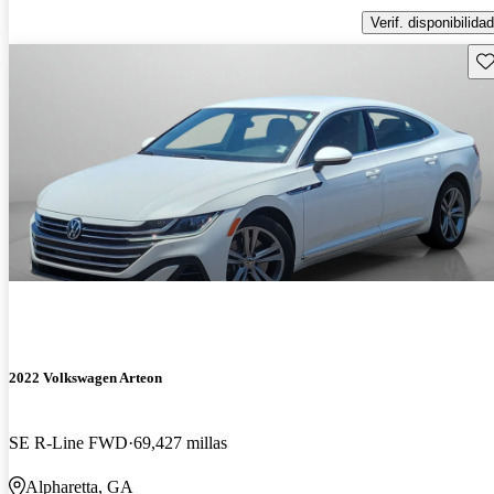
Verif. disponibilidad
Gu
2022 Volkswagen Arteon
SE R-Line FWD
69,427 millas
Alpharetta, GA