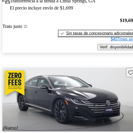
Transferencia a la tienda a Lithia Springs, GA
El precio incluye envío de $1,699
$19,6
Trato justo
Sin tasas de concesionario adicionale
$407/mes es
Verif. disponibilidad
Gu
¡Nuevo!