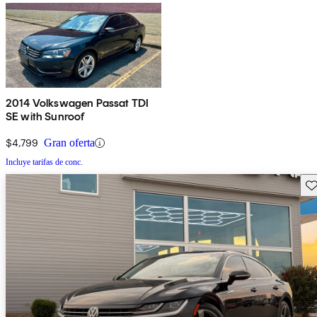
2014 Volkswagen Passat TDI
SE with Sunroof
$4,799
Gran oferta
Incluye tarifas de conc.
Gu