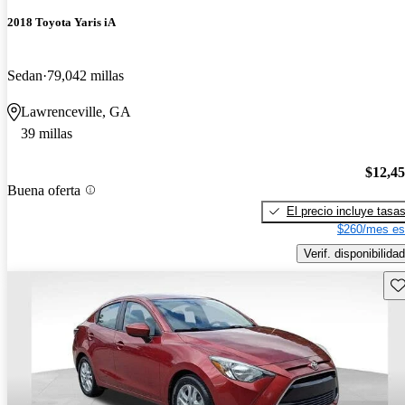
2018 Toyota Yaris iA
Sedan
79,042 millas
Lawrenceville, GA
39 millas
$12,4
Buena oferta
El precio incluye tasa
$260/mes es
Verif. disponibilidad
Gu