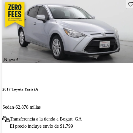
Gu
¡Nuevo!
2017 Toyota Yaris iA
Sedan
62,878 millas
Transferencia a la tienda a Bogart, GA
El precio incluye envío de $1,799