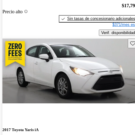
$17,7
Precio alto
Sin tasas de concesionario adicionale
$371/mes es
Verif. disponibilidad
Gu
2017 Toyota Yaris iA