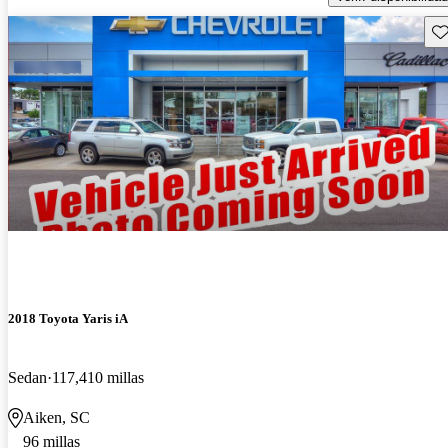
Gu
2018 Toyota Yaris iA
Sedan
117,410 millas
Aiken, SC
96 millas