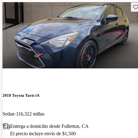
Gu
2018 Toyota Yaris iA
Sedan
116,322 millas
Entrega a domicilio desde Fullerton, CA
El precio incluye envío de $1,500