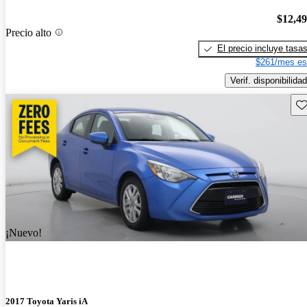
$12,4
Precio alto
El precio incluye tasa
$261/mes es
Verif. disponibilidad
Gu
¡Nuevo!
2017 Toyota Yaris iA