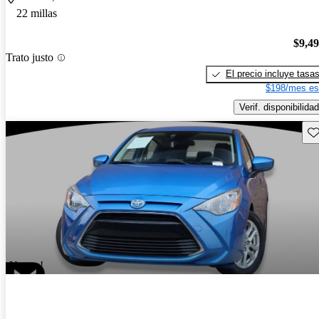
22 millas
$9,4
Trato justo
El precio incluye tasa
$198/mes es
Verif. disponibilidad
Gu
¡Nuevo!