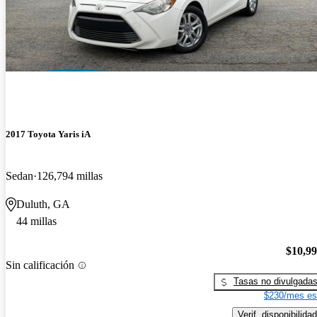
2017 Toyota Yaris iA
Sedan
126,794 millas
Duluth, GA
44 millas
$10,9
Sin calificación
Tasas no divulgada
$230/mes es
Verif. disponibilidad