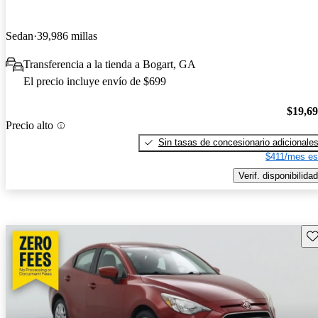
Sedan
39,986 millas
Transferencia a la tienda a Bogart, GA
El precio incluye envío de $699
$19,6
Precio alto
Sin tasas de concesionario adicionale
$411/mes es
Verif. disponibilidad
Gu