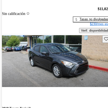
$11,0
Sin calificación
Tasas no divulgada
$230/mes es
Verif. disponibilidad
Gu