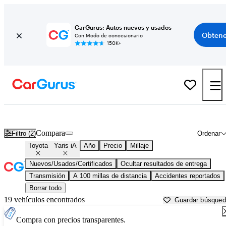
CarGurus: Autos nuevos y usados
Obtene
Con Modo de concesionario
150K+
Toyota Yaris iA usados en venta cerca de
Athens, GA
Compara
Filtro (2)
Ordenar
Toyota
Yaris iA
Año
Precio
Millaje
Nuevos/Usados/Certificados
Ocultar resultados de entrega
Transmisión
A 100 millas de distancia
Accidentes reportados
Borrar todo
19 vehículos encontrados
Guardar búsque
Compra con precios transparentes.