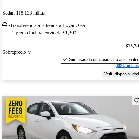
Sedan
118,133 millas
Transferencia a la tienda a Bogart, GA
El precio incluye envío de $1,399
$15,3
Sobreprecio
Sin tasas de concesionario adicionale
$321/mes es
Verif. disponibilidad
Gu