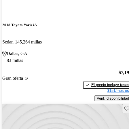
2018 Toyota Yaris iA
Sedan
145,264 millas
Dallas, GA
83 millas
$7,1
Gran oferta
El precio incluye tasa
$151/mes es
Verif. disponibilidad
Gu