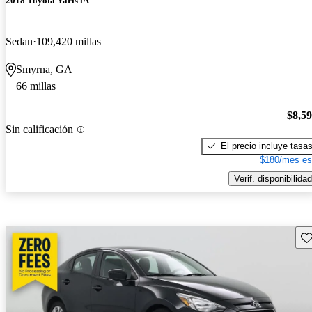
2018 Toyota Yaris iA
Sedan
109,420 millas
Smyrna, GA
66 millas
$8,5
Sin calificación
El precio incluye tasa
$180/mes es
Verif. disponibilidad
Gu