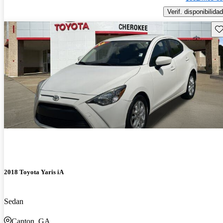
Verif. disponibilidad
Gu
2018 Toyota Yaris iA
Sedan
Canton, GA