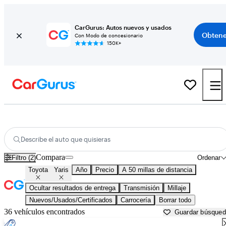
CarGurus: Autos nuevos y usados
Obtene
Con Modo de concesionario
150K+
Toyota Yaris usados en venta cerca de
Ann Arbor, MI
Describe el auto que quisieras
Compara
Filtro (2)
Ordenar
Toyota
Yaris
Año
Precio
A 50 millas de distancia
Ocultar resultados de entrega
Transmisión
Millaje
Nuevos/Usados/Certificados
Carrocería
Borrar todo
36 vehículos encontrados
Guardar búsque