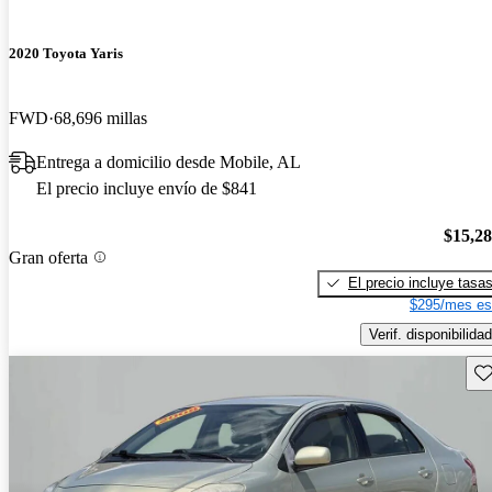
2020 Toyota Yaris
FWD
68,696 millas
Entrega a domicilio desde Mobile, AL
El precio incluye envío de $841
$15,2
Gran oferta
El precio incluye tasa
$295/mes es
Verif. disponibilidad
Gu