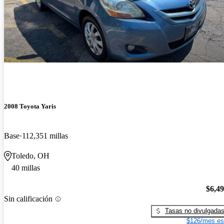
2008 Toyota Yaris
Base
112,351 millas
Toledo, OH
40 millas
$6,4
Sin calificación
Tasas no divulgada
$126/mes es