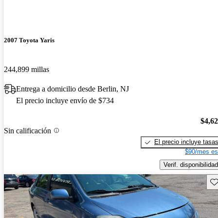
2007 Toyota Yaris
244,899 millas
Entrega a domicilio desde Berlin, NJ
El precio incluye envío de $734
$4,6
Sin calificación
El precio incluye tasa
$90/mes es
Verif. disponibilidad
Gu