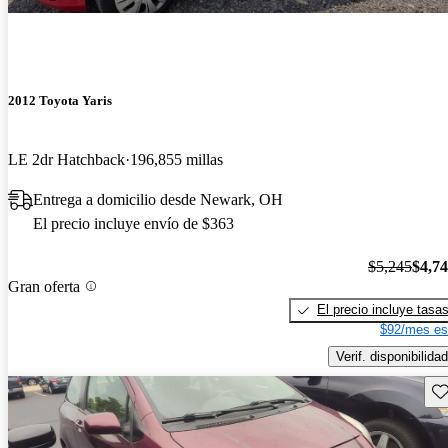
2012 Toyota Yaris
LE 2dr Hatchback
196,855 millas
Entrega a domicilio desde Newark, OH
El precio incluye envío de $363
$5,245
$4,7
Gran oferta
El precio incluye tasa
$92/mes es
Verif. disponibilidad
Gu