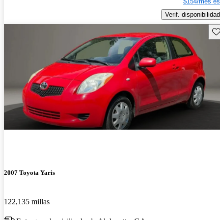
$154/mes es
Verif. disponibilidad
Gu
2007 Toyota Yaris
122,135 millas