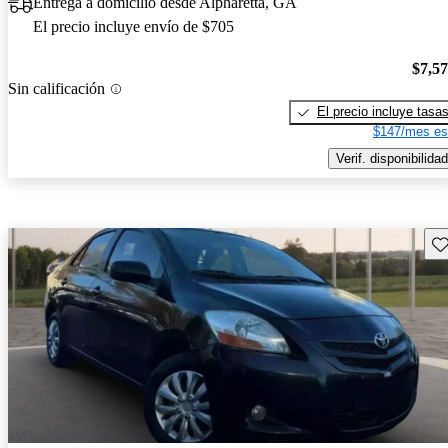
Entrega a domicilio desde Alpharetta, GA
El precio incluye envío de $705
$7,5
Sin calificación
El precio incluye tasa
$147/mes es
Verif. disponibilidad
Gu