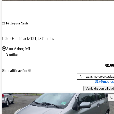
2016 Toyota Yaris
L 2dr Hatchback
121,237 millas
Ann Arbor, MI
3 millas
$8,9
Sin calificación
Tasas no divulgada
$174/mes es
Verif. disponibilidad
Gu