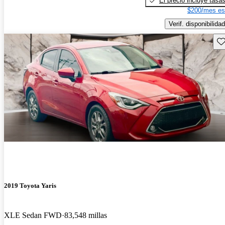
El precio incluye tasa
$200/mes es
Verif. disponibilidad
Gu
2019 Toyota Yaris
XLE Sedan FWD
83,548 millas