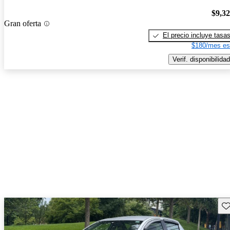
$9,3
Gran oferta
El precio incluye tasa
$180/mes es
Verif. disponibilidad
Gu