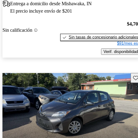
Entrega a domicilio desde Mishawaka, IN
El precio incluye envío de $201
$4,7
Sin calificación
Sin tasas de concesionario adicionale
$91/mes es
Verif. disponibilidad
Gu