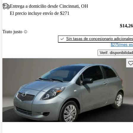
Entrega a domicilio desde Cincinnati, OH
El precio incluye envío de $271
$14,2
Trato justo
Sin tasas de concesionario adicionale
$275/mes es
Verif. disponibilidad
Gu