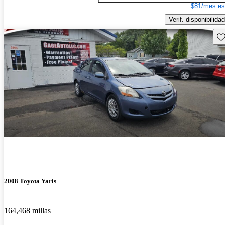
$81/mes es
Verif. disponibilidad
Gu
2008 Toyota Yaris
164,468 millas