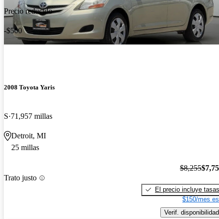
Precio reducido
-$500
2008 Toyota Yaris
S
71,957 millas
Detroit, MI
25 millas
$8,255
$7,7
Trato justo
El precio incluye tasa
$150/mes es
Verif. disponibilidad