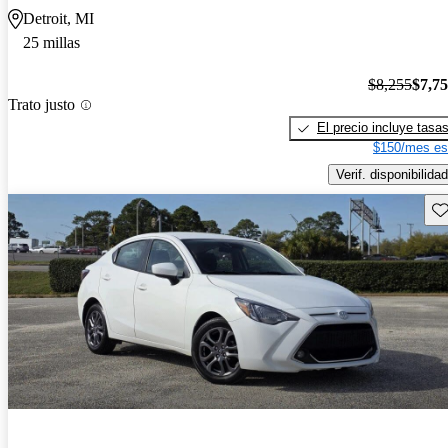
Detroit, MI
25 millas
$8,255
$7,7
Trato justo
El precio incluye tasa
$150/mes es
Verif. disponibilidad
Gu