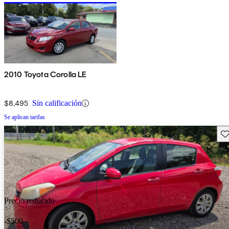
2010 Toyota Corolla LE
$8,495
Sin calificación
Se aplican tarifas
Gu
Precio reducido
-$500