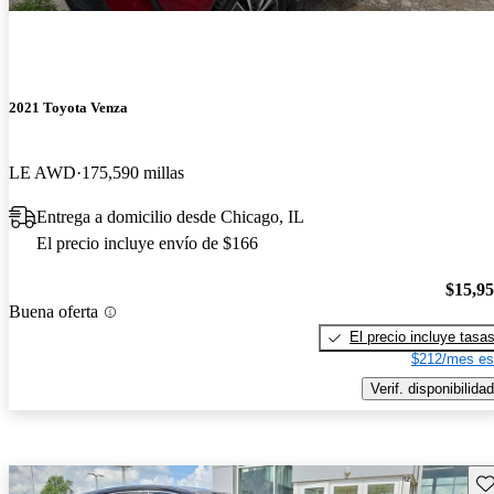
2021 Toyota Venza
LE AWD
175,590 millas
Entrega a domicilio desde Chicago, IL
El precio incluye envío de $166
$15,9
Buena oferta
El precio incluye tasa
$212/mes es
Verif. disponibilidad
Gu