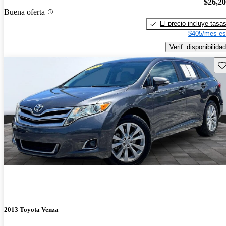
$26,2
Buena oferta
El precio incluye tasa
$405/mes es
Verif. disponibilidad
Gu
2013 Toyota Venza