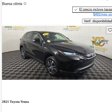
Buena oferta
El precio incluye tasa
$491/mes es
Verif. disponibilidad
Gu
2021 Toyota Venza