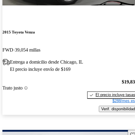
2015 Toyota Venza
FWD
39,054 millas
Entrega a domicilio desde Chicago, IL
El precio incluye envío de $169
$19,8
Trato justo
El precio incluye tasa
$288/mes es
Verif. disponibilidad
Gu