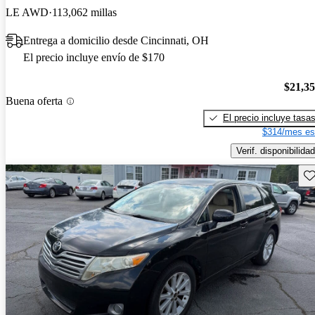
LE AWD
113,062 millas
Entrega a domicilio desde Cincinnati, OH
El precio incluye envío de $170
$21,3
Buena oferta
El precio incluye tasa
$314/mes es
Verif. disponibilidad
Gu