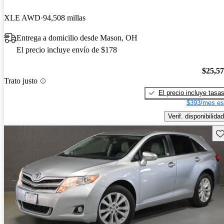
XLE AWD
94,508 millas
Entrega a domicilio desde Mason, OH
El precio incluye envío de $178
$25,5
Trato justo
El precio incluye tasa
$393/mes es
Verif. disponibilidad
Gu