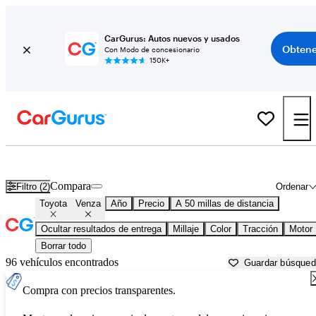
CarGurus: Autos nuevos y usados
Obtene
Con Modo de concesionario
150K+
Toyota Venza usados en venta cerca de
Anderson, IN
Compara
Filtro (2)
Ordenar
Toyota
Venza
Año
Precio
A 50 millas de distancia
Ocultar resultados de entrega
Millaje
Color
Tracción
Motor
Borrar todo
96 vehículos encontrados
Guardar búsque
Compra con precios transparentes.