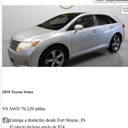
Gu
2010 Toyota Venza
V6 AWD
76,529 millas
Entrega a domicilio desde Fort Wayne, IN
El precio incluye envío de $74