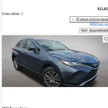
$25,0
Gran oferta
El precio incluye tasa
$382/mes es
Verif. disponibilidad
Gu