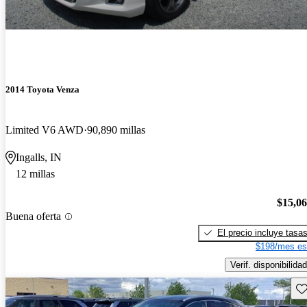
2014 Toyota Venza
Limited V6 AWD
90,890 millas
Ingalls, IN
12 millas
$15,0
Buena oferta
El precio incluye tasa
$198/mes es
Verif. disponibilidad
Gu