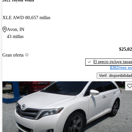
2022 Toyota Venza
XLE AWD
80,657 millas
Avon, IN
43 millas
$25,0
Gran oferta
El precio incluye tasa
$382/mes es
Verif. disponibilidad
Gu