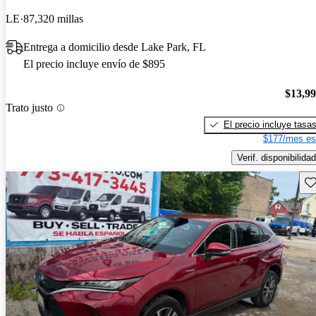
LE
87,320 millas
Entrega a domicilio desde Lake Park, FL
El precio incluye envío de $895
$13,9
Trato justo
El precio incluye tasa
$177/mes es
Verif. disponibilidad
Gu