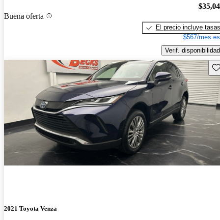
$35,0
Buena oferta
El precio incluye tasa
$567/mes es
Verif. disponibilidad
Gu
2021 Toyota Venza