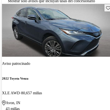
Mostrar solo avisos que incluyan tasas del concesionario
Gu
Aviso patrocinado
2022 Toyota Venza
XLE AWD
80,657 millas
Avon, IN
43 millas