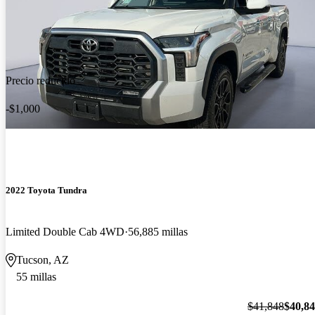
Precio reducido
-$1,000
2022 Toyota Tundra
Limited Double Cab 4WD
56,885 millas
Tucson, AZ
55 millas
$41,848
$40,8