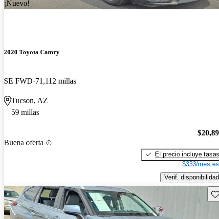
¡Nuevo!
2020 Toyota Camry
SE FWD
71,112 millas
Tucson, AZ
59 millas
$20,8
Buena oferta
El precio incluye tasa
$333/mes es
Verif. disponibilidad
Gu