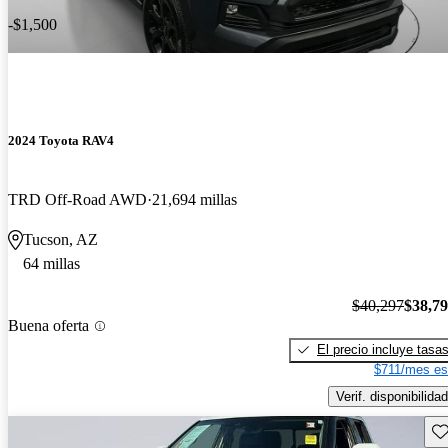
-$1,500
2024 Toyota RAV4
TRD Off-Road AWD
21,694 millas
Tucson, AZ
64 millas
$40,297
$38,7
Buena oferta
El precio incluye tasa
$711/mes es
Verif. disponibilidad
Gu