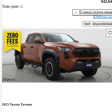
$42,6
Trato justo
El precio incluye tasa
$794/mes es
Verif. disponibilidad
Gu
¡Nuevo!
2025 Toyota Tacoma