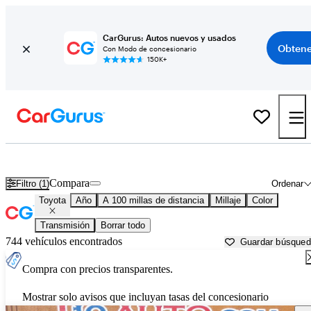
CarGurus: Autos nuevos y usados
Obtene
Con Modo de concesionario
150K+
Autos Toyota usados en venta cerca de
Sierra Vista, AZ
Compara
Filtro (1)
Ordenar
Toyota
Año
A 100 millas de distancia
Millaje
Color
Transmisión
Borrar todo
744 vehículos encontrados
Guardar búsque
Compra con precios transparentes.
Mostrar solo avisos que incluyan tasas del concesionario