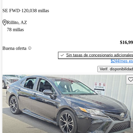
SE FWD
120,038 millas
Rillito, AZ
78 millas
$16,9
Buena oferta
Sin tasas de concesionario adicionale
$244/mes es
Verif. disponibilidad
Gu