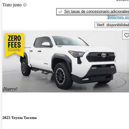
Trato justo
Sin tasas de concesionario adicionale
$666/mes es
Verif. disponibilidad
Gu
¡Nuevo!
2025 Toyota Tacoma