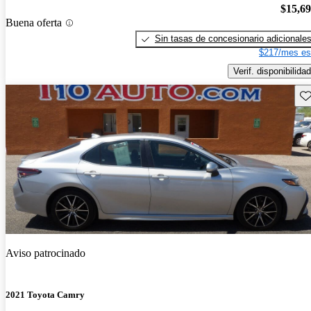
$15,6
Buena oferta
Sin tasas de concesionario adicionale
$217/mes es
Verif. disponibilidad
Gu
Aviso patrocinado
2021 Toyota Camry