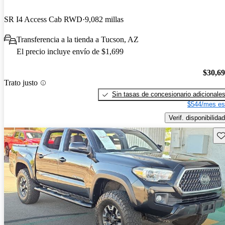
SR I4 Access Cab RWD
9,082 millas
Transferencia a la tienda a Tucson, AZ
El precio incluye envío de $1,699
$30,6
Trato justo
Sin tasas de concesionario adicionale
$544/mes es
Verif. disponibilidad
Gu