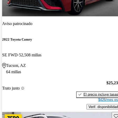
Aviso patrocinado
2022 Toyota Camry
SE FWD
52,508 millas
Tucson, AZ
64 millas
$25,2
Trato justo
El precio incluye tasa
$426/mes es
Verif. disponibilidad
Gu