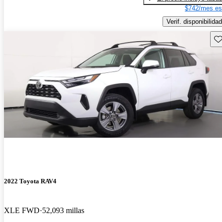
$742/mes es
Verif. disponibilidad
Gu
2022 Toyota RAV4
XLE FWD
52,093 millas