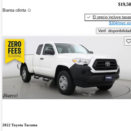
$19,5
Buena oferta
El precio incluye tasa
$304/mes es
Verif. disponibilidad
Gu
¡Nuevo!
2022 Toyota Tacoma