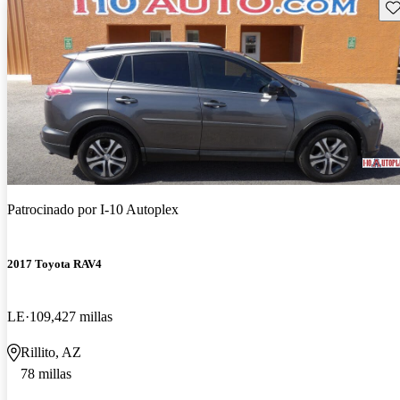
Gu
Patrocinado por
I-10 Autoplex
2017 Toyota RAV4
LE
109,427 millas
Rillito, AZ
78 millas