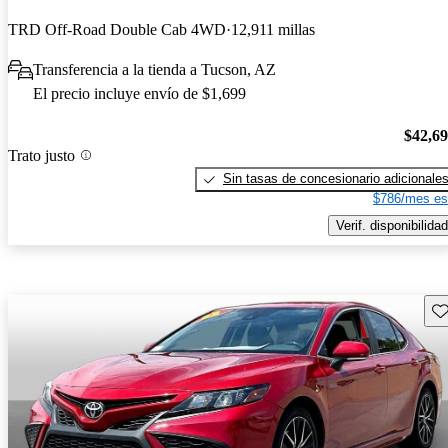
TRD Off-Road Double Cab 4WD
12,911 millas
Transferencia a la tienda a Tucson, AZ
El precio incluye envío de $1,699
$42,6
Trato justo
Sin tasas de concesionario adicionale
$786/mes es
Verif. disponibilidad
Gu