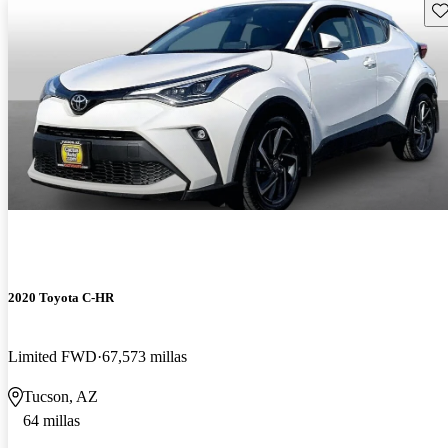
Gu
2020 Toyota C-HR
Limited FWD
67,573 millas
Tucson, AZ
64 millas