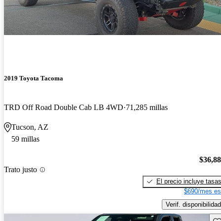
2019 Toyota Tacoma
TRD Off Road Double Cab LB 4WD
71,285 millas
Tucson, AZ
59 millas
$36,8
Trato justo
El precio incluye tasa
$690/mes es
Verif. disponibilidad
Gu