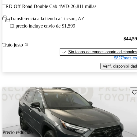
TRD Off-Road Double Cab 4WD
26,811 millas
Transferencia a la tienda a Tucson, AZ
El precio incluye envío de $1,599
$44,5
Trato justo
Sin tasas de concesionario adicionale
$827/mes es
Verif. disponibilidad
Gu
Precio reducido