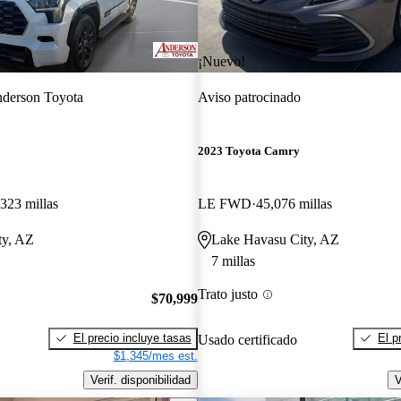
¡Nuevo!
derson Toyota
Aviso patrocinado
2023 Toyota Camry
323 millas
LE FWD
45,076 millas
ty, AZ
Lake Havasu City, AZ
7 millas
Trato justo
$70,999
El precio incluye tasas
El p
Usado certificado
$1,345/mes est.
Verif. disponibilidad
V