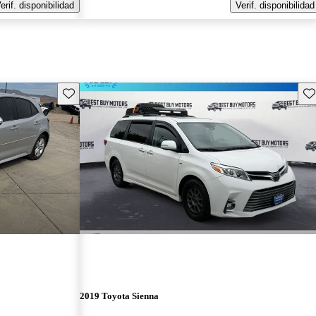
erif. disponibilidad
Verif. disponibilidad
Guarda este Aviso
Gu
2019 Toyota Sienna