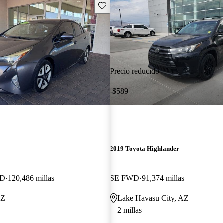
Guarda este Aviso
Precio reducido
-$589
2019 Toyota Highlander
WD
120,486 millas
SE FWD
91,374 millas
AZ
Lake Havasu City, AZ
2 millas