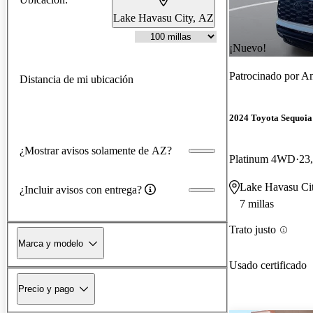
Lake Havasu City, AZ
¡Nuevo!
Patrocinado por
An
Distancia de mi ubicación
2024 Toyota Sequoia
¿Mostrar avisos solamente de AZ?
Platinum 4WD
23,
Lake Havasu Ci
¿Incluir avisos con entrega?
7 millas
Trato justo
Marca y modelo
Usado certificado
Precio y pago