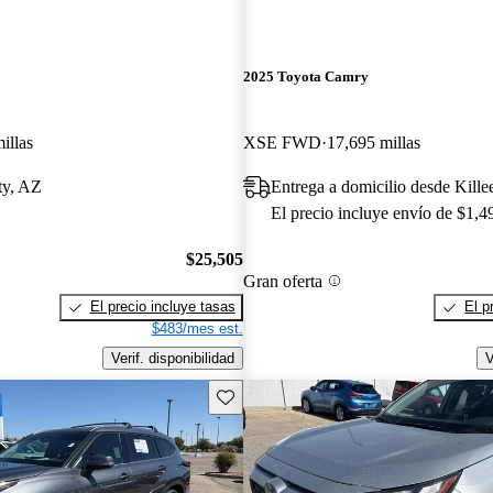
2025 Toyota Camry
illas
XSE FWD
17,695 millas
ty, AZ
Entrega a domicilio desde Kill
El precio incluye envío de $1,4
$25,505
Gran oferta
El precio incluye tasas
El p
$483/mes est.
Verif. disponibilidad
V
Guarda este Aviso