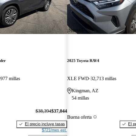
¡Nuevo!
nder
2025 Toyota RAV4
,977 millas
XLE FWD
32,713 millas
Kingman, AZ
54 millas
$38,394
$37,044
Buena oferta
El precio incluye tasas
El p
$721/mes est.