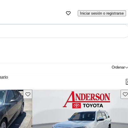
Iniciar sesión o registrarse
Ordenar
nario
Guarda este Aviso
Gu