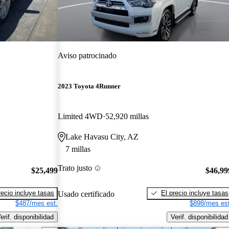
Aviso patrocinado
2023 Toyota 4Runner
Limited 4WD
52,920 millas
Lake Havasu City, AZ
7 millas
Trato justo
$25,499
$46,99
recio incluye tasas
El precio incluye tasas
Usado certificado
$487/mes est.
$898/mes est
erif. disponibilidad
Verif. disponibilidad