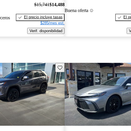
$15,741
$14,488
Buena oferta
El precio incluye tasas
El p
rceros
$285/mes est.
Verif. disponibilidad
V
Guarda este Aviso