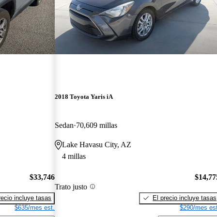
2018 Toyota Yaris iA
Sedan
70,609 millas
Lake Havasu City, AZ
4 millas
$33,746
$14,77
Trato justo
recio incluye tasas
El precio incluye tasas
$635/mes est.
$290/mes est