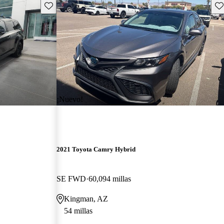
Guarda este Aviso
Gu
¡Nuevo!
2021 Toyota Camry Hybrid
SE FWD
60,094 millas
Kingman, AZ
54 millas