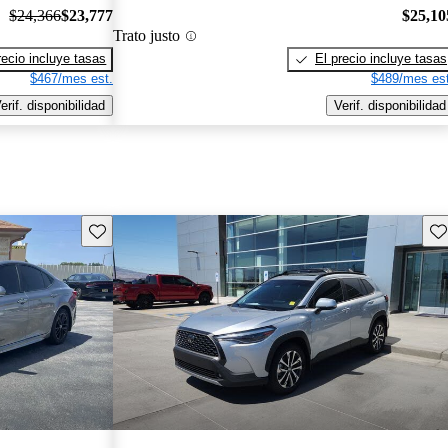
$24,366
$23,777
$25,10
Trato justo
recio incluye tasas
El precio incluye tasas
$467/mes est.
$489/mes est
erif. disponibilidad
Verif. disponibilidad
Guarda este Aviso
Gu