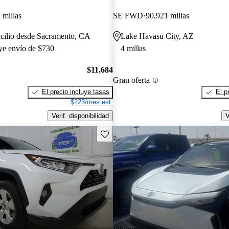
 millas
SE FWD
90,921 millas
icilio desde Sacramento, CA
Lake Havasu City, AZ
uye envío de $730
4 millas
$11,684
Gran oferta
El precio incluye tasas
El p
$223/mes est.
Verif. disponibilidad
V
Guarda este Aviso