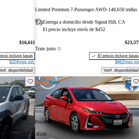
Limited Premium 7-Passenger AWD
148,650 millas
Entrega a domicilio desde Signal Hill, CA
El precio incluye envío de $452
$16,611
$23,57
Trato justo
recio incluye tasas
El precio incluye tasas
$324/mes est.
$462/mes est
erif. disponibilidad
Verif. disponibilidad
Guarda este Aviso
Gu
Precio reducido
-$500