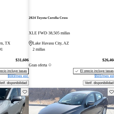
2024 Toyota Corolla Cross
XLE FWD
38,505 millas
een, TX
Lake Havasu City, AZ
91
2 millas
$31,606
$26,46
Gran oferta
recio incluye tasas
El precio incluye tasas
$593/mes est.
$501/mes est
erif. disponibilidad
Verif. disponibilidad
Guarda este Aviso
Gu