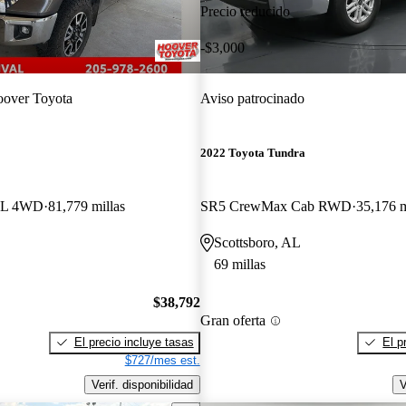
Precio reducido
-$3,000
over Toyota
Aviso patrocinado
2022 Toyota Tundra
7L 4WD
81,779 millas
SR5 CrewMax Cab RWD
35,176 m
Scottsboro, AL
69 millas
$38,792
Gran oferta
El precio incluye tasas
El p
$727/mes est.
Verif. disponibilidad
V