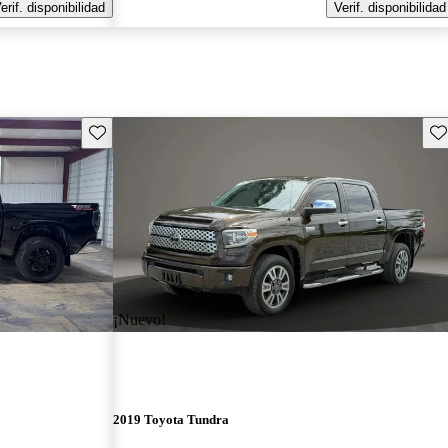
erif. disponibilidad
Verif. disponibilidad
Guarda este Aviso
Gu
¡Nuevo!
2019 Toyota Tundra