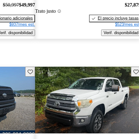
$50,997
$49,997
$27,87
Trato justo
onario adicionales
El precio incluye tasas
$937/mes est.
$523/mes est
erif. disponibilidad
Verif. disponibilidad
Guarda este Aviso
Gu