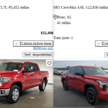
 5.7L
95,452 millas
SR5 CrewMax 4.6L
122,830 milla
Boaz, AL
41 millas
$32,498
Trato justo
El precio incluye tasas
El p
$609/mes est.
Verif. disponibilidad
V
Guarda este Aviso