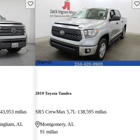
Guarda este Aviso
Gu
¡Nuevo!
2019 Toyota Tundra
43,953 millas
SR5 CrewMax 5.7L
138,595 millas
rmingham, AL
Montgomery, AL
91 millas