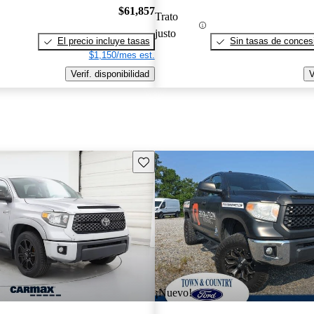
$61,857
Trato
justo
El precio incluye tasas
Sin tasas de concesi
$1,150/mes est.
Verif. disponibilidad
V
Guarda este Aviso
¡Nuevo!