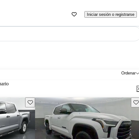
Iniciar sesión o registrarse
Ordenar
nario
Guarda este Aviso
Gu