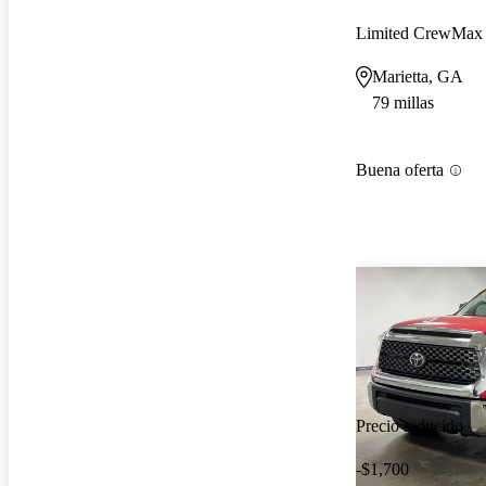
Limited CrewMax
Marietta, GA
79 millas
Buena oferta
Precio reducido
-$1,700