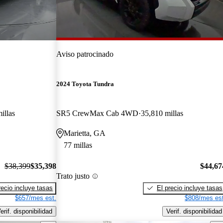
Aviso patrocinado
2024 Toyota Tundra
illas
SR5 CrewMax Cab 4WD
35,810 millas
Marietta, GA
77 millas
$38,399
$35,398
$44,67
Trato justo
recio incluye tasas
El precio incluye tasas
$657/mes est.
$808/mes est
erif. disponibilidad
Verif. disponibilidad