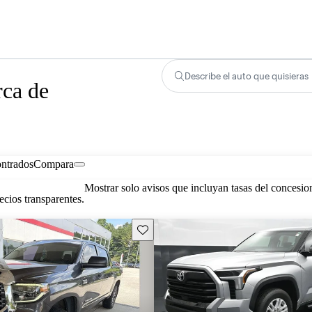
Describe el auto que quisieras
rca de
ontrados
Compara
Mostrar solo avisos que incluyan tasas del concesio
cios transparentes.
Guarda este Aviso