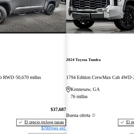
2024 Toyota Tundra
ab RWD
50,670 millas
1794 Edition CrewMax Cab 4WD
Kennesaw, GA
76 millas
$37,687
Buena oferta
El precio incluye tasas
El p
$700/mes est.