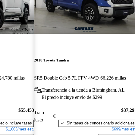
2018 Toyota Tundra
24,780 millas
SR5 Double Cab 5.7L FFV 4WD
66,226 millas
Transferencia a la tienda a Birmingham, AL
El precio incluye envío de $299
$55,453
$37,29
Trato
justo
recio incluye tasas
Sin tasas de concesionario adicionales
$1,003/mes est.
$699/mes est