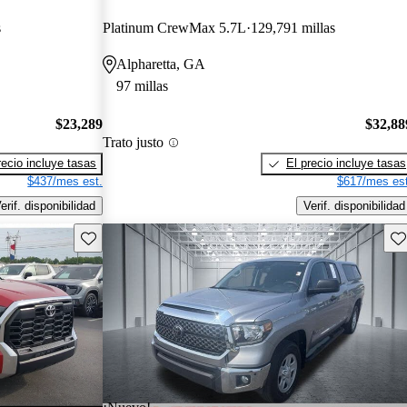
s
Platinum CrewMax 5.7L
129,791 millas
Alpharetta, GA
97 millas
$23,289
$32,88
Trato justo
recio incluye tasas
El precio incluye tasas
$437/mes est.
$617/mes est
erif. disponibilidad
Verif. disponibilidad
Guarda este Aviso
Gu