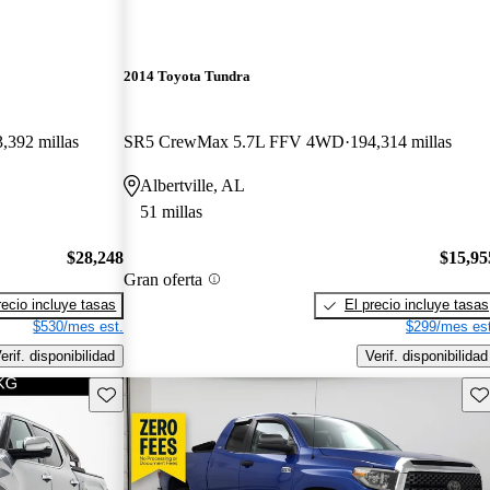
2014 Toyota Tundra
,392 millas
SR5 CrewMax 5.7L FFV 4WD
194,314 millas
Albertville, AL
51 millas
$28,248
$15,95
Gran oferta
recio incluye tasas
El precio incluye tasas
$530/mes est.
$299/mes est
erif. disponibilidad
Verif. disponibilidad
Guarda este Aviso
Gu