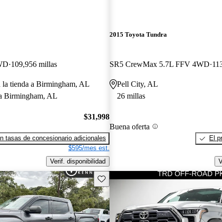
2015 Toyota Tundra
WD
109,956 millas
SR5 CrewMax 5.7L FFV 4WD
113
a la tienda a Birmingham, AL
Pell City, AL
a Birmingham, AL
26 millas
$31,998
Buena oferta
n tasas de concesionario adicionales
El p
$595/mes est.
Verif. disponibilidad
V
Guarda este Aviso