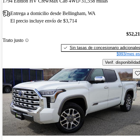
1794 Edition HV CrewMax Cab 4WD
31,558 millas
Entrega a domicilio desde Bellingham, WA
El precio incluye envío de $3,714
$52,2
Trato justo
Sin tasas de concesionario adicionale
$993/mes es
Verif. disponibilidad
Gu