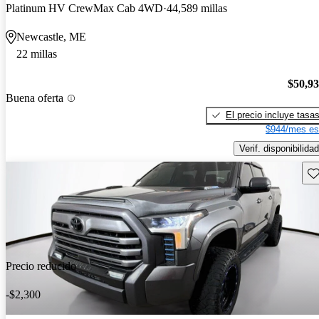
Platinum HV CrewMax Cab 4WD
44,589 millas
Newcastle, ME
22 millas
$50,9
Buena oferta
El precio incluye tasa
$944/mes es
Verif. disponibilidad
Gu
Precio reducido
-$2,300