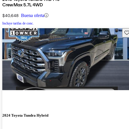
CrewMax 5.7L 4WD
$40,648
Buena oferta
Incluye tarifas de conc.
Gu
2024 Toyota Tundra Hybrid