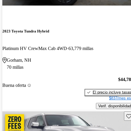
2023 Toyota Tundra Hybrid
Platinum HV CrewMax Cab 4WD
63,779 millas
Gorham, NH
70 millas
$44,7
Buena oferta
El precio incluye tasa
$837/mes es
Verif. disponibilidad
Gu