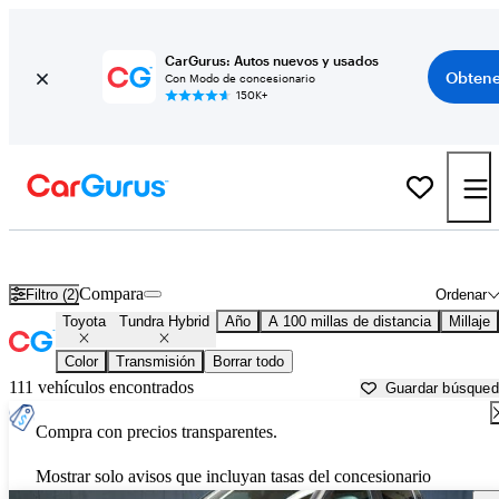
CarGurus: Autos nuevos y usados
Obtene
Con Modo de concesionario
150K+
Toyota Tundra Hybrid usados en venta cerca de
Augusta, ME
Compara
Filtro (2)
Ordenar
Toyota
Tundra Hybrid
Año
A 100 millas de distancia
Millaje
Color
Transmisión
Borrar todo
111 vehículos encontrados
Guardar búsque
Compra con precios transparentes.
Mostrar solo avisos que incluyan tasas del concesionario