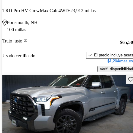
TRD Pro HV CrewMax Cab 4WD
23,912 millas
Portsmouth, NH
100 millas
Trato justo
$65,5
El precio incluye tasa
Usado certificado
$1,204/mes es
Verif. disponibilidad
Gu