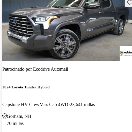
Gu
Patrocinado por
Ecodrive Automall
2024 Toyota Tundra Hybrid
Capstone HV CrewMax Cab 4WD
23,641 millas
Gorham, NH
70 millas