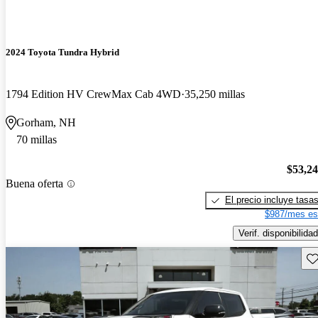
2024 Toyota Tundra Hybrid
1794 Edition HV CrewMax Cab 4WD
35,250 millas
Gorham, NH
70 millas
$53,2
Buena oferta
El precio incluye tasa
$987/mes es
Verif. disponibilidad
Gu