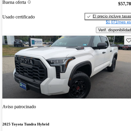
Buena oferta
$57,7
El precio incluye tasa
Usado certificado
$1,071/mes es
Verif. disponibilidad
Gu
Aviso patrocinado
2025 Toyota Tundra Hybrid