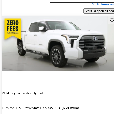
$1,161/mes es
Verif. disponibilidad
Gu
2024 Toyota Tundra Hybrid
Limited HV CrewMax Cab 4WD
31,658 millas