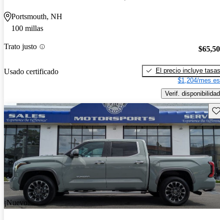
Portsmouth, NH
100 millas
Trato justo
$65,5
El precio incluye tasa
Usado certificado
$1,204/mes es
Verif. disponibilidad
Gu
¡Nuevo!