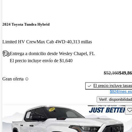
2024 Toyota Tundra Hybrid
Limited HV CrewMax Cab 4WD
40,313 millas
Entrega a domicilio desde Wesley Chapel, FL
El precio incluye envío de $1,640
$52,160
$49,8
Gran oferta
El precio incluye tasa
$924/mes es
Verif. disponibilidad
Gu