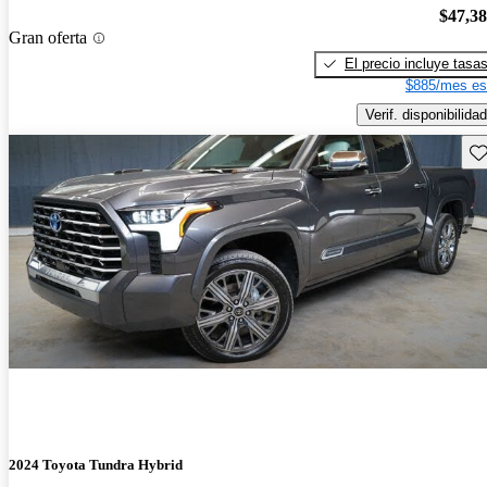
$47,3
Gran oferta
El precio incluye tasa
$885/mes es
Verif. disponibilidad
Gu
2024 Toyota Tundra Hybrid