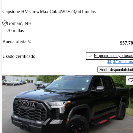
Capstone HV CrewMax Cab 4WD
23,641 millas
Gorham, NH
70 millas
Buena oferta
$57,7
El precio incluye tasa
Usado certificado
$1,071/mes es
Verif. disponibilidad
Gu