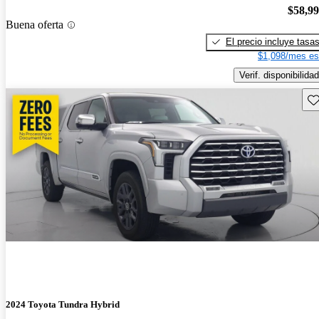
$58,9
Buena oferta
El precio incluye tasa
$1,098/mes es
Verif. disponibilidad
Gu
2024 Toyota Tundra Hybrid