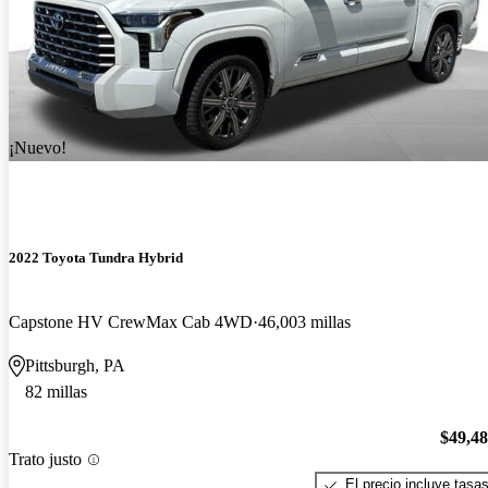
¡Nuevo!
2022 Toyota Tundra Hybrid
Capstone HV CrewMax Cab 4WD
46,003 millas
Pittsburgh, PA
82 millas
$49,4
Trato justo
El precio incluye tasa