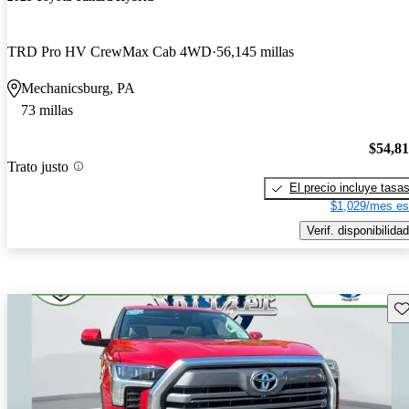
TRD Pro HV CrewMax Cab 4WD
56,145 millas
Mechanicsburg, PA
73 millas
$54,8
Trato justo
El precio incluye tasa
$1,029/mes es
Verif. disponibilidad
Gu