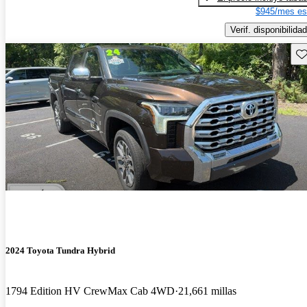
$945/mes es
Verif. disponibilidad
Gu
2024 Toyota Tundra Hybrid
1794 Edition HV CrewMax Cab 4WD
21,661 millas