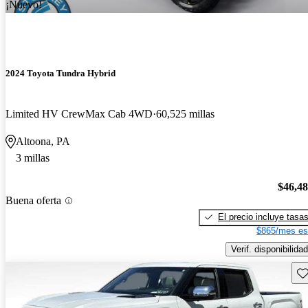
¡Nuevo!
2024 Toyota Tundra Hybrid
Limited HV CrewMax Cab 4WD
60,525 millas
Altoona, PA
3 millas
$46,4
Buena oferta
El precio incluye tasa
$865/mes es
Verif. disponibilidad
Gu