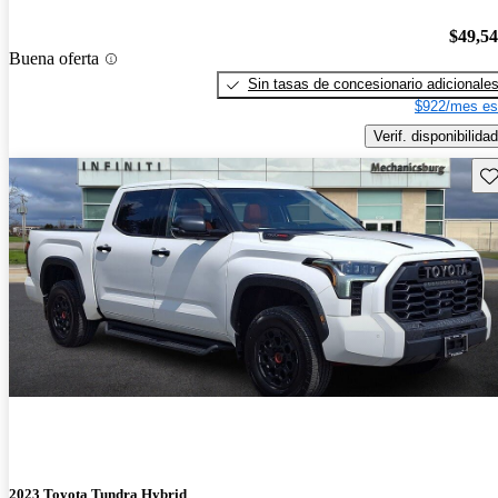
$49,5
Buena oferta
Sin tasas de concesionario adicionale
$922/mes es
Verif. disponibilidad
Gu
2023 Toyota Tundra Hybrid