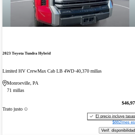
2023 Toyota Tundra Hybrid
Limited HV CrewMax Cab LB 4WD
40,370 millas
Monroeville, PA
71 millas
$46,9
Trato justo
El precio incluye tasa
$882/mes es
Verif. disponibilidad