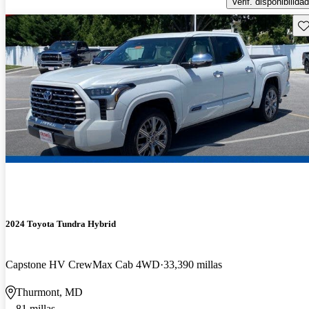
Verif. disponibilidad
Gu
2024 Toyota Tundra Hybrid
Capstone HV CrewMax Cab 4WD
33,390 millas
Thurmont, MD
81 millas