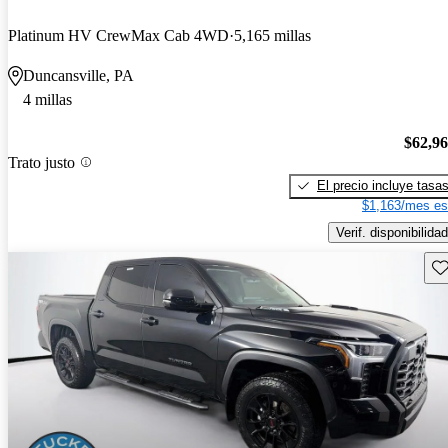
Platinum HV CrewMax Cab 4WD
5,165 millas
Duncansville, PA
4 millas
$62,9
Trato justo
El precio incluye tasa
$1,163/mes es
Verif. disponibilidad
Gu