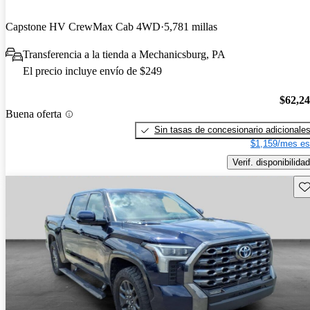
Capstone HV CrewMax Cab 4WD
5,781 millas
Transferencia a la tienda a Mechanicsburg, PA
El precio incluye envío de $249
$62,2
Buena oferta
Sin tasas de concesionario adicionale
$1,159/mes es
Verif. disponibilidad
Gu