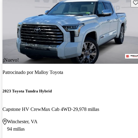
Gu
¡Nuevo!
Patrocinado por
Malloy Toyota
2023 Toyota Tundra Hybrid
Capstone HV CrewMax Cab 4WD
29,978 millas
Winchester, VA
94 millas