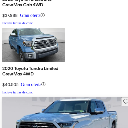
CrewMax Cab 4WD
$37,988
Gran oferta
Incluye tarifas de conc.
2020 Toyota Tundra Limited
CrewMax 4WD
$40,505
Gran oferta
Incluye tarifas de conc.
Gu