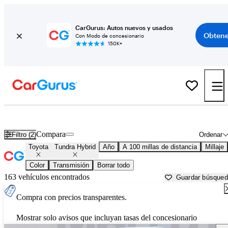
CarGurus: Autos nuevos y usados
Obtene
Con Modo de concesionario
150K+
Toyota Tundra Hybrid usados en venta cerca de
Altoona, PA
Compara
Filtro (2)
Ordenar
Toyota
Tundra Hybrid
Año
A 100 millas de distancia
Millaje
Color
Transmisión
Borrar todo
163 vehículos encontrados
Guardar búsque
Compra con precios transparentes.
Mostrar solo avisos que incluyan tasas del concesionario