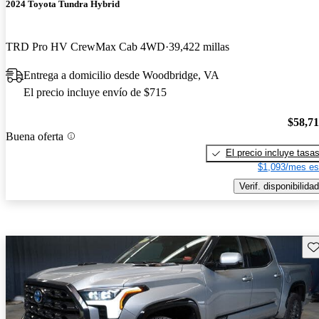
2024 Toyota Tundra Hybrid
TRD Pro HV CrewMax Cab 4WD
39,422 millas
Entrega a domicilio desde Woodbridge, VA
El precio incluye envío de $715
$58,7
Buena oferta
El precio incluye tasa
$1,093/mes es
Verif. disponibilidad
Gu