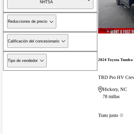
NHTSA
Reducciones de precio
¡Nuevo!
Calificación del concesionario
2024 Toyota Tundra
Tipo de vendedor
TRD Pro HV Cr
Hickory, NC
78 millas
Trato justo