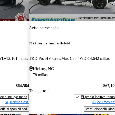
Aviso patrocinado
2025 Toyota Tundra Hybrid
4WD
12,101 millas
TRD Pro HV CrewMax Cab 4WD
14,642 millas
Hickory, NC
78 millas
$64,584
$67,19
Trato justo
recio incluye tasas
El precio incluye tasas
$1,169/mes est.
$1,220/mes est
erif. disponibilidad
Verif. disponibilidad