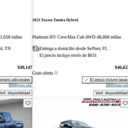
2023 Toyota Tundra Hybrid
1,658 millas
Platinum HV CrewMax Cab 4WD
48,868 millas
tol, TN
Entrega a domicilio desde Seffner, FL
El precio incluye envío de $631
$49,147
$46,62
Gran oferta
onario adicionales
El precio incluye tasas
$899/mes est.
$860/mes est
erif. disponibilidad
Verif. disponibilidad
Guarda este Aviso
Gu