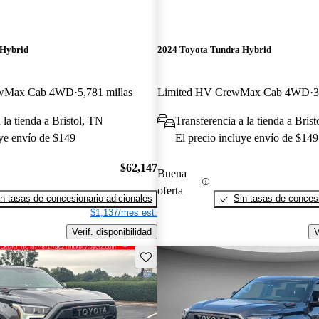
 Hybrid
2024 Toyota Tundra Hybrid
ewMax Cab 4WD
5,781 millas
Limited HV CrewMax Cab 4WD
3
 la tienda a Bristol, TN
Transferencia a la tienda a Bris
uye envío de $149
El precio incluye envío de $149
$62,147
Buena
oferta
n tasas de concesionario adicionales
Sin tasas de concesi
$1,137/mes est.
Verif. disponibilidad
V
Guarda este Aviso