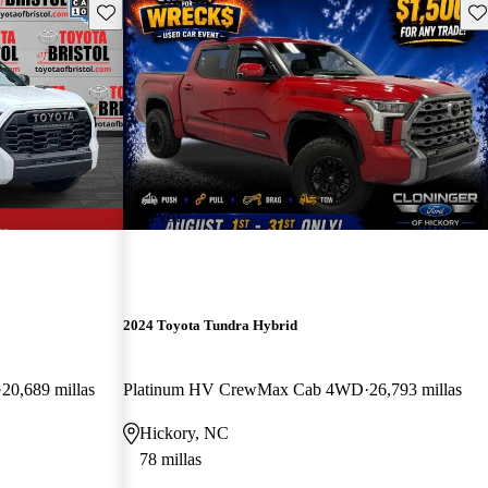
Guarda este Aviso
Gu
¡Nuevo!
2024 Toyota Tundra Hybrid
20,689 millas
Platinum HV CrewMax Cab 4WD
26,793 millas
Hickory, NC
78 millas