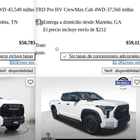
4WD
45,549 millas
TRD Pro HV CrewMax Cab 4WD
37,566 millas
umbia, TN
Entrega a domicilio desde Marietta, GA
El precio incluye envío de $212
$50,785
$59,11
Trato
justo
recio incluye tasas
Sin tasas de concesionario adicionales
$929/mes est.
$1,081/mes est
erif. disponibilidad
Verif. disponibilidad
Guarda este Aviso
Gu