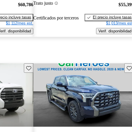
Trato justo
$60,786
$55,39
recio incluye tasas
El precio incluye tasas
Certificados por terceros
$1,112/mes est.
$1,013/mes est
erif. disponibilidad
Verif. disponibilidad
Guarda este Aviso
Gu