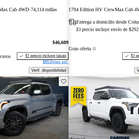
wMax Cab 4WD
74,114 millas
1794 Edition HV CrewMax Cab 
Entrega a domicilio desde Col
El precio incluye envío de $292
$46,609
Gran oferta
El precio incluye tasas
El p
rceros
$853/mes est.
Verif. disponibilidad
V
Guarda este Aviso