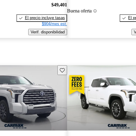
$49,401
Buena oferta
El precio incluye tasas
El p
$904/mes est.
Verif. disponibilidad
V
Guarda este Aviso