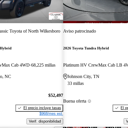
assic Toyota of North Wilkesboro
Aviso patrocinado
 Hybrid
2026 Toyota Tundra Hybrid
ewMax Cab 4WD
68,225 millas
Platinum HV CrewMax Cab LB 
ro, NC
Johnson City, TN
33 millas
$52,497
Buena oferta
El precio incluye tasas
El p
$968/mes est.
Verif. disponibilidad
V