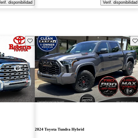
erif. disponibilidad
Verif. disponibilidad
Guarda este Aviso
Gu
2024 Toyota Tundra Hybrid