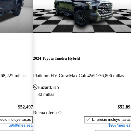
2024 Toyota Tundra Hybrid
68,225 millas
Platinum HV CrewMax Cab 4WD
36,806 millas
Hazard, KY
80 millas
$52,497
$52,89
Buena oferta
recio incluye tasas
El precio incluye tasas
$968/mes est.
$967/mes est