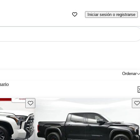
Iniciar sesión o registrarse
Ordenar
nario
Guarda este Aviso
Gu