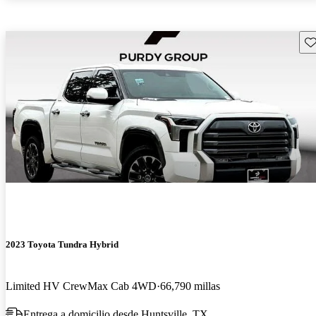
Gu
2023 Toyota Tundra Hybrid
Limited HV CrewMax Cab 4WD
66,790 millas
Entrega a domicilio desde Huntsville, TX