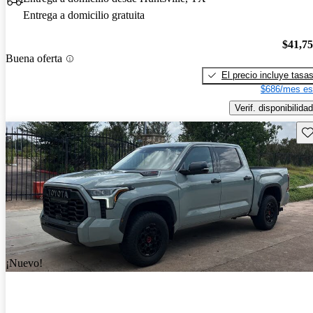
Entrega a domicilio gratuita
$41,7
Buena oferta
El precio incluye tasa
$686/mes es
Verif. disponibilidad
Gu
¡Nuevo!