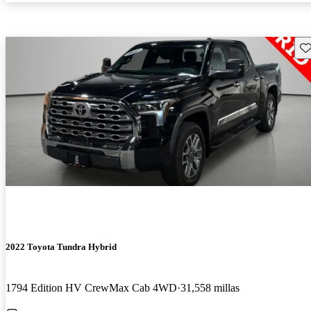
Gu
2022 Toyota Tundra Hybrid
1794 Edition HV CrewMax Cab 4WD
31,558 millas