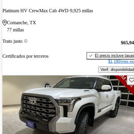
Platinum HV CrewMax Cab 4WD
9,925 millas
Comanche, TX
77 millas
Trato justo
$65,9
El precio incluye tasa
Certificados por terceros
$1,190/mes es
Verif. disponibilidad
Gu