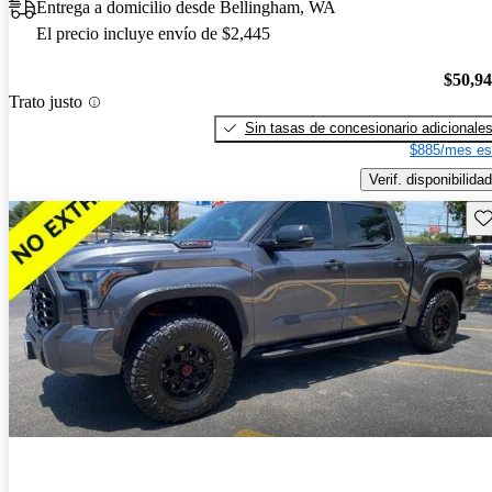
Entrega a domicilio desde Bellingham, WA
El precio incluye envío de $2,445
$50,9
Trato justo
Sin tasas de concesionario adicionale
$885/mes es
Verif. disponibilidad
Gu