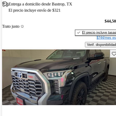
Entrega a domicilio desde Bastrop, TX
El precio incluye envío de $321
$44,5
Trato justo
El precio incluye tasa
$744/mes es
Verif. disponibilidad
Gu