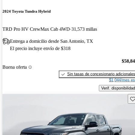
2024 Toyota Tundra Hybrid
TRD Pro HV CrewMax Cab 4WD
31,573 millas
Entrega a domicilio desde San Antonio, TX
El precio incluye envío de $318
$58,8
Buena oferta
Sin tasas de concesionario adicionale
$1,044/mes es
Verif. disponibilidad
Gu