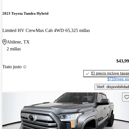
2023 Toyota Tundra Hybrid
Limited HV CrewMax Cab 4WD
65,325 millas
Abilene, TX
2 millas
$43,9
Trato justo
El precio incluye tasa
$733/mes es
Verif. disponibilidad
Gu