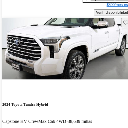
$800/mes es
Verif. disponibilidad
Gu
2024 Toyota Tundra Hybrid
Capstone HV CrewMax Cab 4WD
38,639 millas