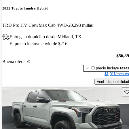
2022 Toyota Tundra Hybrid
TRD Pro HV CrewMax Cab 4WD
20,293 millas
Entrega a domicilio desde Midland, TX
El precio incluye envío de $216
$56,8
Buena oferta
El precio incluye tasa
$1,011/mes es
Verif. disponibilidad
Gu