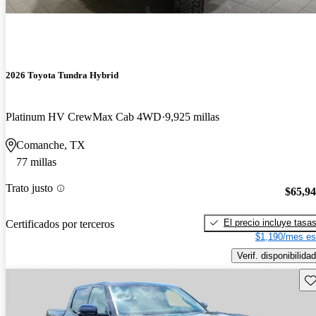
2026 Toyota Tundra Hybrid
Platinum HV CrewMax Cab 4WD
9,925 millas
Comanche, TX
77 millas
Trato justo
$65,9
El precio incluye tasa
Certificados por terceros
$1,190/mes es
Verif. disponibilidad
Gu