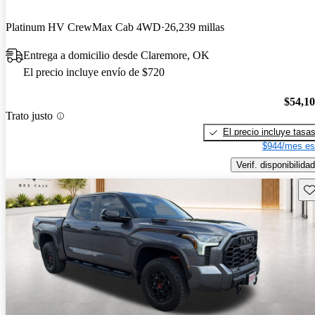
Platinum HV CrewMax Cab 4WD
26,239 millas
Entrega a domicilio desde Claremore, OK
El precio incluye envío de $720
$54,1
Trato justo
El precio incluye tasa
$944/mes es
Verif. disponibilidad
Gu