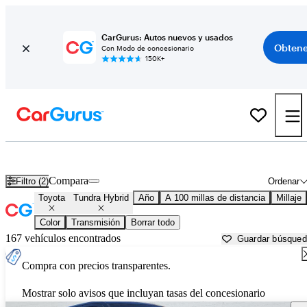
CarGurus: Autos nuevos y usados
Obtene
Con Modo de concesionario
150K+
Toyota Tundra Hybrid usados en venta cerca de
Abilene, TX
Compara
Filtro (2)
Ordenar
Toyota
Tundra Hybrid
Año
A 100 millas de distancia
Millaje
Color
Transmisión
Borrar todo
167 vehículos encontrados
Guardar búsque
Compra con precios transparentes.
Mostrar solo avisos que incluyan tasas del concesionario