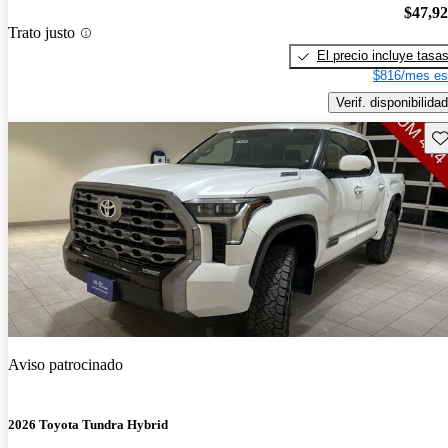
$47,9
Trato justo
El precio incluye tasa
$816/mes es
Verif. disponibilidad
Gu
Aviso patrocinado
2026 Toyota Tundra Hybrid