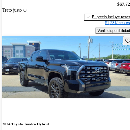
$67,7
Trato justo
El precio incluye tasa
$1,231/mes es
Verif. disponibilidad
Gu
2024 Toyota Tundra Hybrid