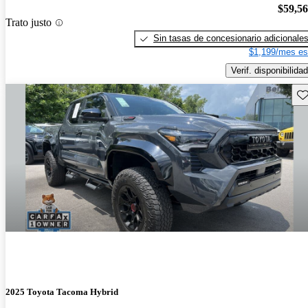
$59,5
Trato justo
Sin tasas de concesionario adicionale
$1,199/mes es
Verif. disponibilidad
Gu
2025 Toyota Tacoma Hybrid