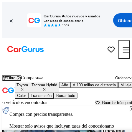
CarGurus: Autos nuevos y usados
Obtene
Con Modo de concesionario
150K+
Toyota Tacoma Hybrid usados en venta cerca de
Athens, GA
Compara
Filtro (2)
Ordenar
Toyota
Tacoma Hybrid
Año
A 100 millas de distancia
Millaje
Color
Transmisión
Borrar todo
6 vehículos encontrados
Guardar búsque
Compra con precios transparentes.
Mostrar solo avisos que incluyan tasas del concesionario