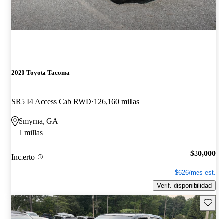
2020 Toyota Tacoma
SR5 I4 Access Cab RWD
126,160 millas
Smyrna, GA
1 millas
$30,000
Incierto
$626/mes est.
Verif. disponibilidad
Guard