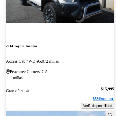
2014 Toyota Tacoma
Access Cab 4WD
95,072 millas
Peachtree Corners, GA
1 millas
$15,995
Gran oferta
$334/mes est.
Verif. disponibilidad
Guard