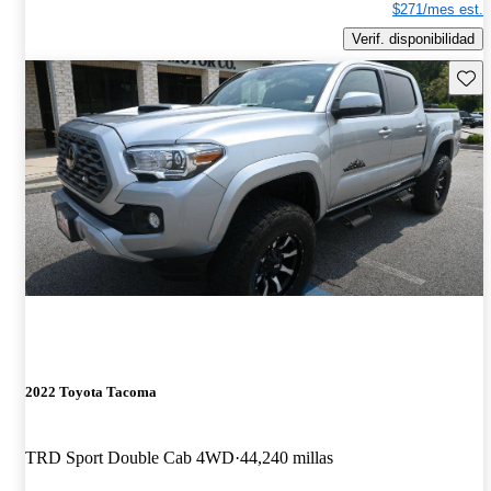
$271/mes est.
Verif. disponibilidad
Guard
2022 Toyota Tacoma
TRD Sport Double Cab 4WD
44,240 millas