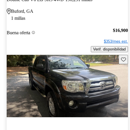
Buford, GA
1 millas
$16,900
Buena oferta
$353/mes est.
Verif. disponibilidad
Guard