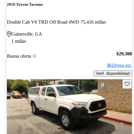
2016 Toyota Tacoma
Double Cab V6 TRD Off Road 4WD
75,416 millas
Gainesville, GA
1 millas
$29,388
Buena oferta
$613/mes est.
Verif. disponibilidad
Guard