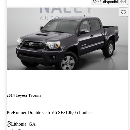
Verif. disponibilidad
Guard
2014 Toyota Tacoma
PreRunner Double Cab V6 SB
106,051 millas
Lithonia, GA