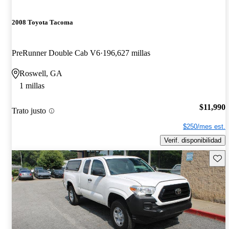
2008 Toyota Tacoma
PreRunner Double Cab V6
196,627 millas
Roswell, GA
1 millas
$11,990
Trato justo
$250/mes est.
Verif. disponibilidad
Guard