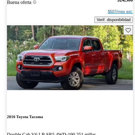
Buena oferta
$507/mes est.
Verif. disponibilidad
Guard
2016 Toyota Tacoma
Double Cab V6 LB SR5 4WD
190,251 millas