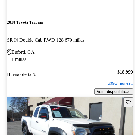
2018 Toyota Tacoma
SR I4 Double Cab RWD
128,670 millas
Buford, GA
1 millas
$18,999
Buena oferta
$396/mes est.
Verif. disponibilidad
Guard