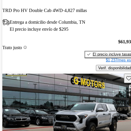
TRD Pro HV Double Cab 4WD
4,827 millas
Entrega a domicilio desde Columbia, TN
El precio incluye envío de $295
$61,9
Trato justo
El precio incluye tasa
$1,237/mes es
Verif. disponibilidad
Gu