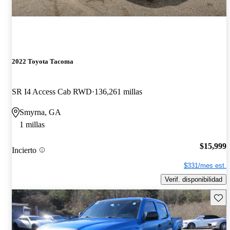
2022 Toyota Tacoma
SR I4 Access Cab RWD
136,261 millas
Smyrna, GA
1 millas
$15,999
Incierto
$331/mes est.
Verif. disponibilidad
Guard