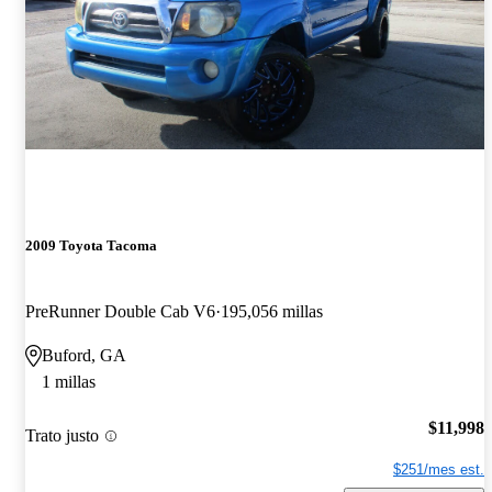
2009 Toyota Tacoma
PreRunner Double Cab V6
195,056 millas
Buford, GA
1 millas
$11,998
Trato justo
$251/mes est.