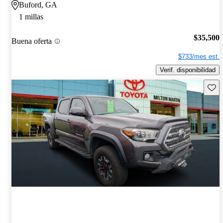
Buford, GA
1 millas
$35,500
Buena oferta
$733/mes est.
Verif. disponibilidad
Guard