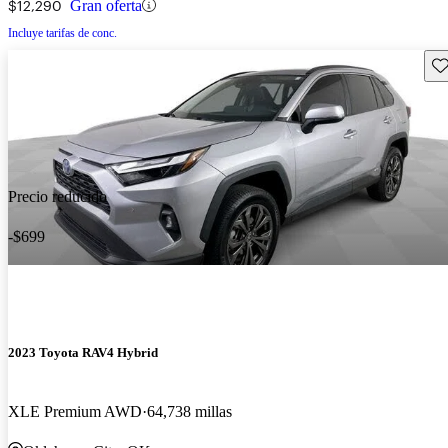
$12,290
Gran oferta
Incluye tarifas de conc.
Gu
Precio reducido
-$699
2023 Toyota RAV4 Hybrid
XLE Premium AWD
64,738 millas