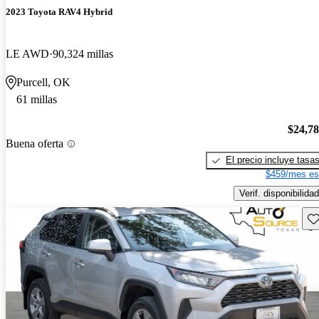
2023 Toyota RAV4 Hybrid
LE AWD
90,324 millas
Purcell, OK
61 millas
$24,7
Buena oferta
El precio incluye tasa
$459/mes es
Verif. disponibilidad
Gu