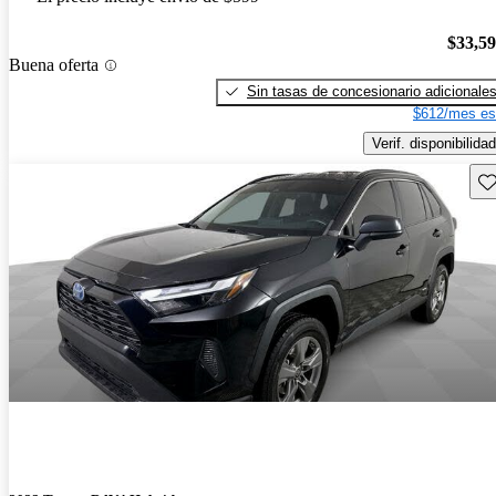
$33,5
Buena oferta
Sin tasas de concesionario adicionale
$612/mes es
Verif. disponibilidad
Gu