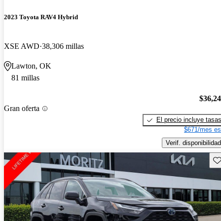
2023 Toyota RAV4 Hybrid
XSE AWD
38,306 millas
Lawton, OK
81 millas
$36,2
Gran oferta
El precio incluye tasa
$671/mes es
Verif. disponibilidad
Gu