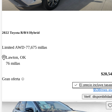
2022 Toyota RAV4 Hybrid
Limited AWD
77,675 millas
Lawton, OK
76 millas
$28,5
Gran oferta
El precio incluye tasa
$538/mes es
Verif. disponibilidad
Gu