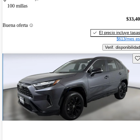
100 millas
$33,4
Buena oferta
El precio incluye tasa
$613/mes es
Verif. disponibilidad
Gu