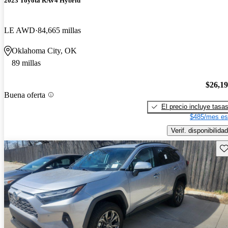
2023 Toyota RAV4 Hybrid
LE AWD
84,665 millas
Oklahoma City, OK
89 millas
$26,1
Buena oferta
El precio incluye tasa
$485/mes es
Verif. disponibilidad
Gu