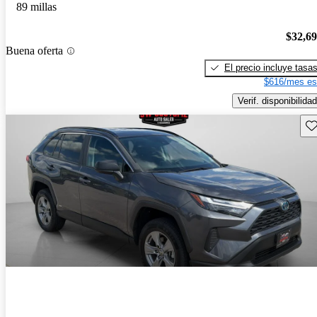
89 millas
$32,6
Buena oferta
El precio incluye tasa
$616/mes es
Verif. disponibilidad
Gu