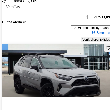
Oklahoma City, OK
89 millas
$33,792
$33,0
Buena oferta
El precio incluye tasa
$613/mes es
Verif. disponibilidad
Gu