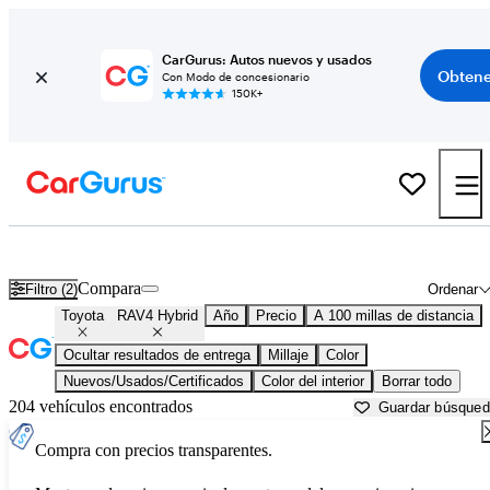
CarGurus: Autos nuevos y usados
Obtene
Con Modo de concesionario
150K+
Toyota RAV4 Hybrid usados en venta cerca de
Ardmore, OK
Compara
Filtro (2)
Ordenar
Toyota
RAV4 Hybrid
Año
Precio
A 100 millas de distancia
Ocultar resultados de entrega
Millaje
Color
Nuevos/Usados/Certificados
Color del interior
Borrar todo
204 vehículos encontrados
Guardar búsque
Compra con precios transparentes.