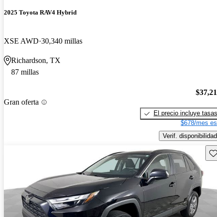
2025 Toyota RAV4 Hybrid
XSE AWD
30,340 millas
Richardson, TX
87 millas
$37,2
Gran oferta
El precio incluye tasa
$678/mes es
Verif. disponibilidad
Gu