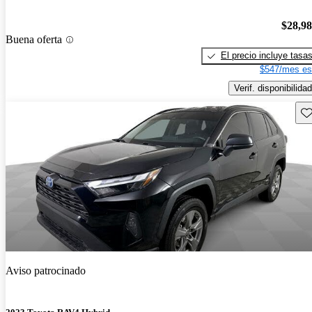
$28,9
Buena oferta
El precio incluye tasa
$547/mes es
Verif. disponibilidad
Gu
Aviso patrocinado