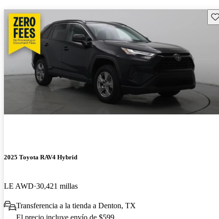
Gu
2025 Toyota RAV4 Hybrid
LE AWD
30,421 millas
Transferencia a la tienda a Denton, TX
El precio incluye envío de $599