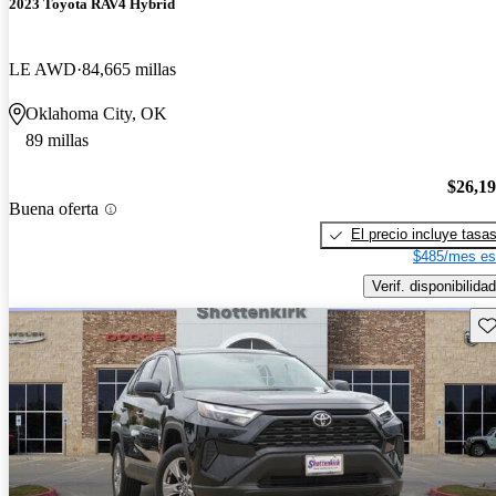
2023 Toyota RAV4 Hybrid
LE AWD
84,665 millas
Oklahoma City, OK
89 millas
$26,1
Buena oferta
El precio incluye tasa
$485/mes es
Verif. disponibilidad
Gu