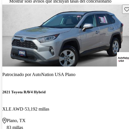
Mostrar solo avisos que incluyan tasas del concesionario
Gu
Patrocinado por
AutoNation USA Plano
2021 Toyota RAV4 Hybrid
XLE AWD
53,192 millas
Plano, TX
83 millas