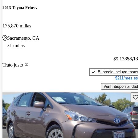
2013 Toyota Prius v
175,870 millas
Sacramento, CA
31 millas
$9,138
$8,1
Trato justo
El precio incluye tasa
$211/mes es
Verif. disponibilidad
Gu