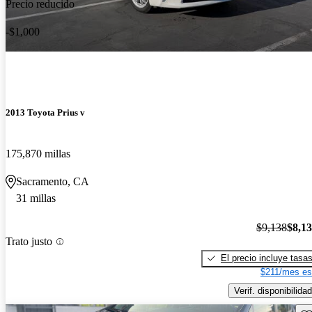
Precio reducido
-$1,000
2013 Toyota Prius v
175,870 millas
Sacramento, CA
31 millas
$9,138
$8,1
Trato justo
El precio incluye tasa
$211/mes es
Verif. disponibilidad