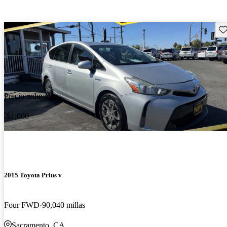
Gu
Precio reducido
-$1,000
2015 Toyota Prius v
Four FWD
90,040 millas
Sacramento, CA