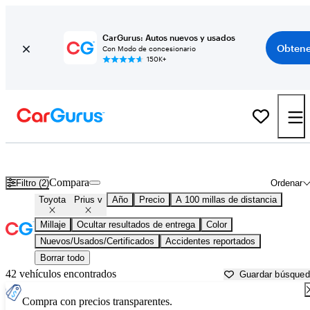
CarGurus: Autos nuevos y usados
Obtene
Con Modo de concesionario
150K+
Toyota Prius v usados en venta cerca de
Auburn, CA
Compara
Filtro (2)
Ordenar
Toyota
Prius v
Año
Precio
A 100 millas de distancia
Millaje
Ocultar resultados de entrega
Color
Nuevos/Usados/Certificados
Accidentes reportados
Borrar todo
42 vehículos encontrados
Guardar búsque
Compra con precios transparentes.