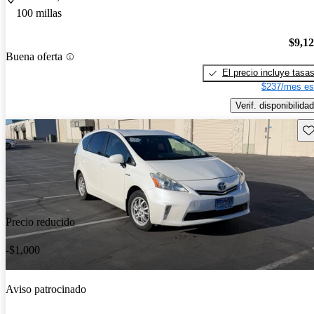
100 millas
$9,1
Buena oferta
El precio incluye tasa
$237/mes es
Verif. disponibilidad
Gu
Precio reducido
-$1,000
Aviso patrocinado