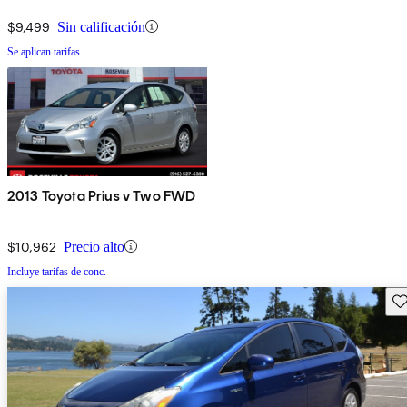
$9,499
Sin calificación
Se aplican tarifas
2013 Toyota Prius v Two FWD
$10,962
Precio alto
Incluye tarifas de conc.
Gu