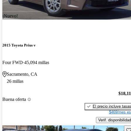
¡Nuevo!
2015 Toyota Prius v
Four FWD
45,094 millas
Sacramento, CA
26 millas
$18,1
Buena oferta
El precio incluye tasa
$469/mes es
Verif. disponibilidad
Gu