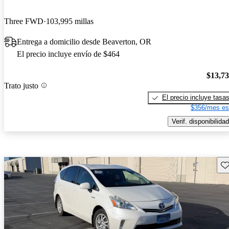
Three FWD
103,995 millas
Entrega a domicilio desde Beaverton, OR
El precio incluye envío de $464
$13,7
Trato justo
El precio incluye tasa
$356/mes es
Verif. disponibilidad
Gu