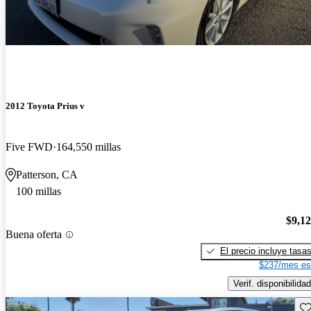
2012 Toyota Prius v
Five FWD
164,550 millas
Patterson, CA
100 millas
$9,1
Buena oferta
El precio incluye tasa
$237/mes es
Verif. disponibilidad
Gu