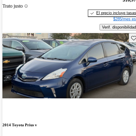
Trato justo
El precio incluye tasa
$285/mes es
Verif. disponibilidad
Gu
2014 Toyota Prius v