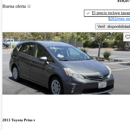
$10,0
Buena oferta
El precio incluye tasa
$261/mes es
Verif. disponibilidad
Gu
2013 Toyota Prius v