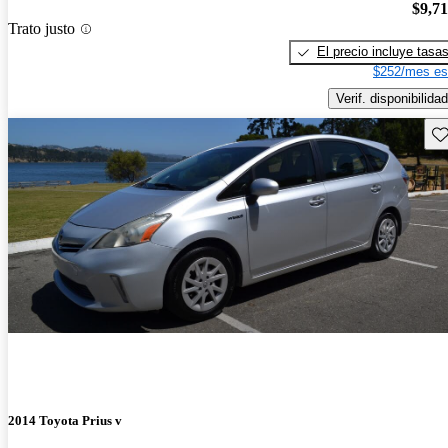
$9,7
Trato justo
El precio incluye tasa
$252/mes es
Verif. disponibilidad
Gu
2014 Toyota Prius v