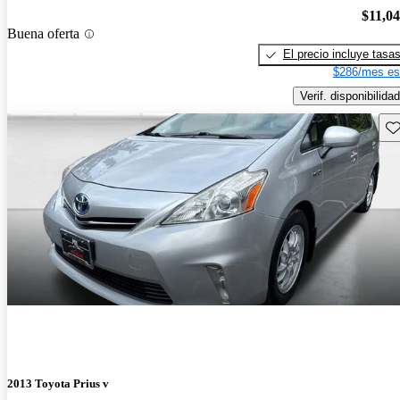
$11,0
Buena oferta
El precio incluye tasa
$286/mes es
Verif. disponibilidad
Gu
2013 Toyota Prius v