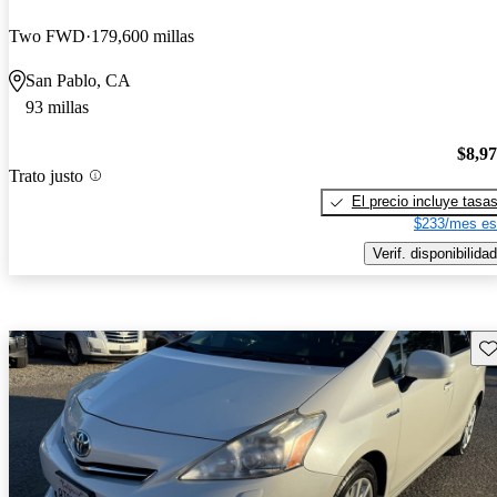
Two FWD
179,600 millas
San Pablo, CA
93 millas
$8,9
Trato justo
El precio incluye tasa
$233/mes es
Verif. disponibilidad
Gu