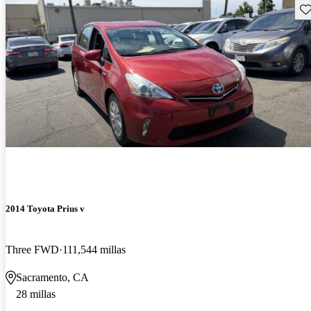
Gu
2014 Toyota Prius v
Three FWD
111,544 millas
Sacramento, CA
28 millas