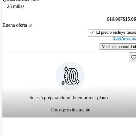
26 millas
$16,067
$15,0
Buena oferta
El precio incluye tasa
$391/mes es
Verif. disponibilidad
Gu
Se está preparando un buen primer plano...
Fotos próximamente