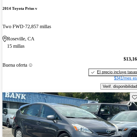
2014 Toyota Prius v
Two FWD
72,857 millas
Roseville, CA
15 millas
$13,1
Buena oferta
El precio incluye tasa
$341/mes es
Verif. disponibilidad
Gu