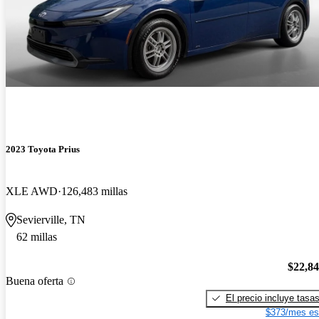
2023 Toyota Prius
XLE AWD
126,483 millas
Sevierville, TN
62 millas
$22,8
Buena oferta
El precio incluye tasa
$373/mes es