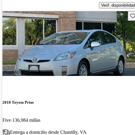
Verif. disponibilidad
Gu
¡Nuevo!
2010 Toyota Prius
Five
136,984 millas
Entrega a domicilio desde Chantilly, VA