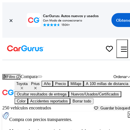
CarGurus: Autos nuevos y usados
Obtene
Con Modo de concesionario
150K+
Toyota Prius usados en venta cerca de
Asheville, NC
Compara
Filtro (2)
Ordenar
Toyota
Prius
Año
Precio
Millaje
A 100 millas de distancia
Ocultar resultados de entrega
Nuevos/Usados/Certificados
Color
Accidentes reportados
Borrar todo
250 vehículos encontrados
Guardar búsque
Compra con precios transparentes.