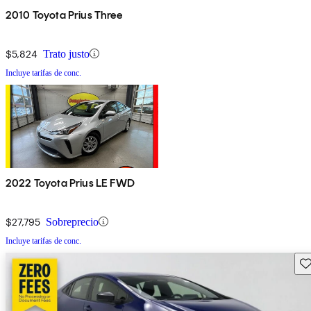
2010 Toyota Prius Three
$5,824
Trato justo
Incluye tarifas de conc.
2022 Toyota Prius LE FWD
$27,795
Sobreprecio
Incluye tarifas de conc.
Gu