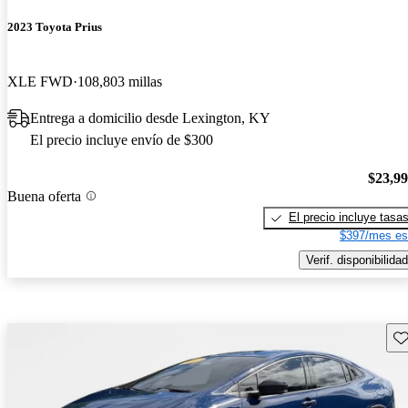
2023 Toyota Prius
XLE FWD
108,803 millas
Entrega a domicilio desde Lexington, KY
El precio incluye envío de $300
$23,9
Buena oferta
El precio incluye tasa
$397/mes es
Verif. disponibilidad
Gu