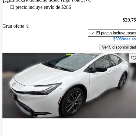
El precio incluye envío de $286
$29,7
Gran oferta
El precio incluye tasa
$508/mes es
Verif. disponibilidad
Gu