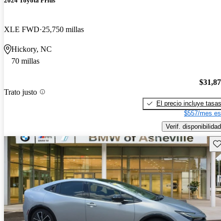
2024 Toyota Prius
XLE FWD
25,750 millas
Hickory, NC
70 millas
$31,8
Trato justo
El precio incluye tasa
$557/mes es
Verif. disponibilidad
Gu