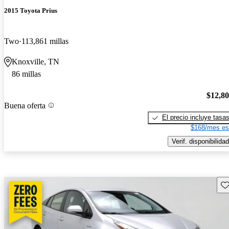
2015 Toyota Prius
Two
113,861 millas
Knoxville, TN
86 millas
$12,8
Buena oferta
El precio incluye tasa
$168/mes es
Verif. disponibilidad
Gu