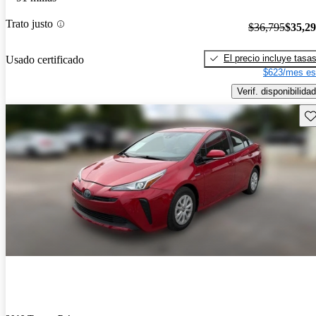
Trato justo
$36,795
$35,2
El precio incluye tasa
Usado certificado
$623/mes es
Verif. disponibilidad
Gu