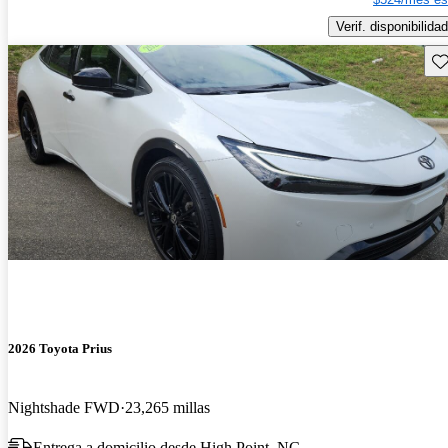
Verif. disponibilidad
Gu
2026 Toyota Prius
Nightshade FWD
23,265 millas
Entrega a domicilio desde High Point, NC