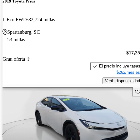
2019 Toyota Prius
L Eco FWD
82,724 millas
Spartanburg, SC
53 millas
$17,2
Gran oferta
El precio incluye tasa
$262/mes es
Verif. disponibilidad
Gu