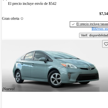
El precio incluye envío de $542
$7,5
Gran oferta
El precio incluye tasa
$56/mes es
Verif. disponibilidad
Gu
¡Nuevo!