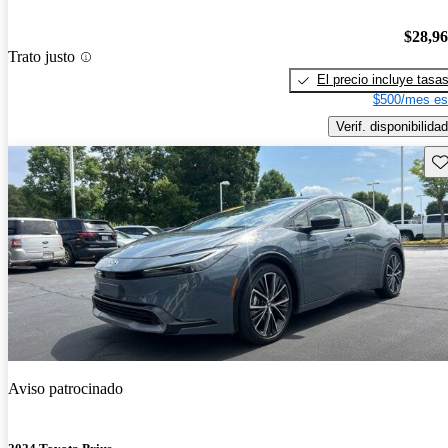
$28,9
Trato justo
El precio incluye tasa
$500/mes es
Verif. disponibilidad
Gu
Aviso patrocinado