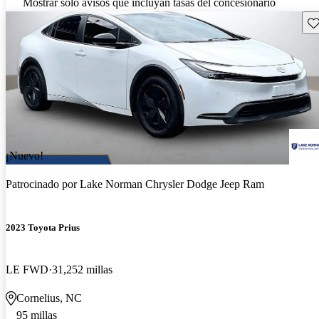
Mostrar solo avisos que incluyan tasas del concesionario
Gu
¡Nuevo!
Patrocinado por
Lake Norman Chrysler Dodge Jeep Ram
2023 Toyota Prius
LE FWD
31,252 millas
Cornelius, NC
95 millas