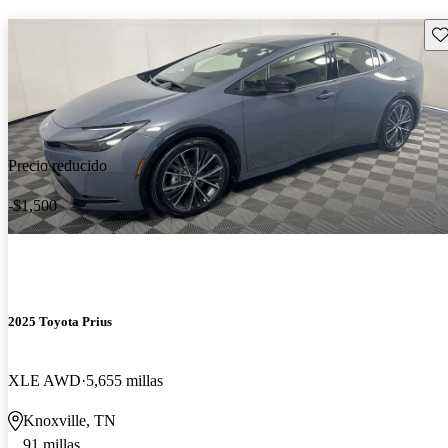
Gu
Precio reducido
-$1,500
2025 Toyota Prius
XLE AWD
5,655 millas
Knoxville, TN
91 millas