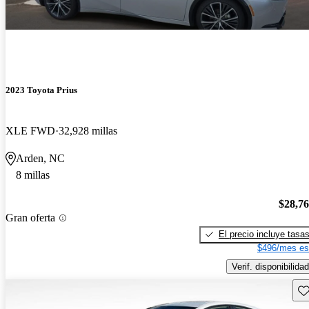
2023 Toyota Prius
XLE FWD
32,928 millas
Arden, NC
8 millas
$28,7
Gran oferta
El precio incluye tasa
$496/mes es
Verif. disponibilidad
Gu