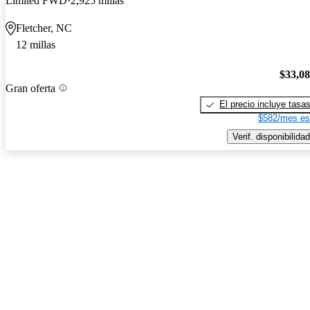
Limited FWD
2,925 millas
Fletcher, NC
12 millas
$33,0
Gran oferta
El precio incluye tasa
$582/mes es
Verif. disponibilidad