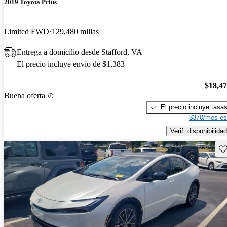
2019 Toyota Prius
Limited FWD
129,480 millas
Entrega a domicilio desde Stafford, VA
El precio incluye envío de $1,383
$18,4
Buena oferta
El precio incluye tasa
$370/mes es
Verif. disponibilidad
Gu