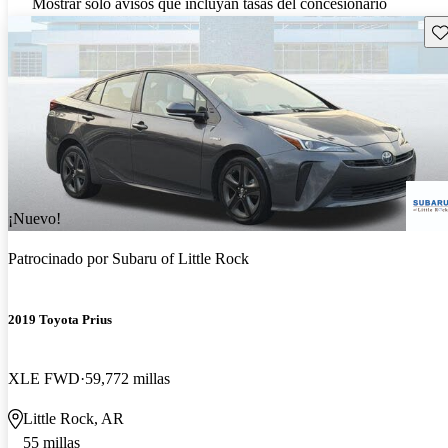
Mostrar solo avisos que incluyan tasas del concesionario
Gu
¡Nuevo!
Patrocinado por
Subaru of Little Rock
2019 Toyota Prius
XLE FWD
59,772 millas
Little Rock, AR
55 millas