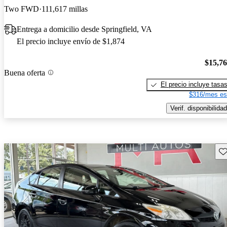
Two FWD
111,617 millas
Entrega a domicilio desde Springfield, VA
El precio incluye envío de $1,874
$15,7
Buena oferta
El precio incluye tasa
$316/mes es
Verif. disponibilidad
Gu