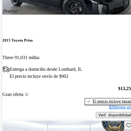
¡Nuevo!
2015 Toyota Prius
Three
91,031 millas
Entrega a domicilio desde Lombard, IL
El precio incluye envío de $902
$13,2
Gran oferta
El precio incluye tasa
$266/mes es
Verif. disponibilidad
Gu