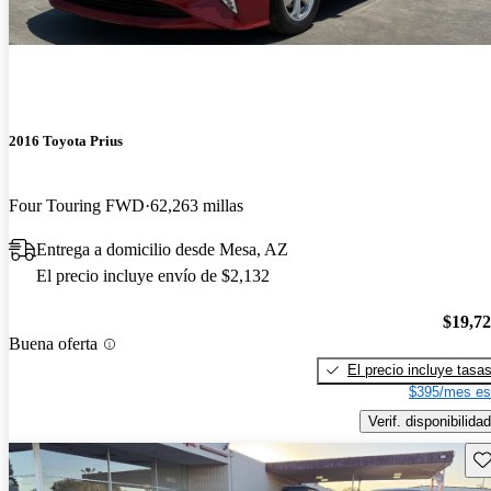
2016 Toyota Prius
Four Touring FWD
62,263 millas
Entrega a domicilio desde Mesa, AZ
El precio incluye envío de $2,132
$19,7
Buena oferta
El precio incluye tasa
$395/mes es
Verif. disponibilidad
Gu