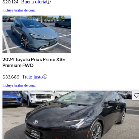
$20,124
Buena oferta
Incluye tarifas de conc.
2024 Toyota Prius Prime XSE
Premium FWD
$33,689
Trato justo
Incluye tarifas de conc.
Gu