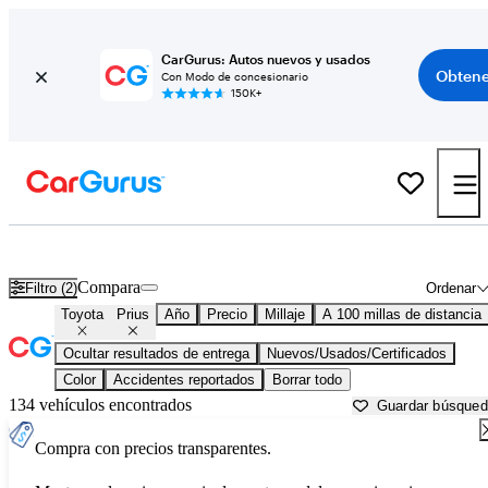
CarGurus: Autos nuevos y usados
Obtene
Con Modo de concesionario
150K+
Toyota Prius usados en venta cerca de
Arkadelphia, AR
Compara
Filtro (2)
Ordenar
Toyota
Prius
Año
Precio
Millaje
A 100 millas de distancia
Ocultar resultados de entrega
Nuevos/Usados/Certificados
Color
Accidentes reportados
Borrar todo
134 vehículos encontrados
Guardar búsque
Compra con precios transparentes.