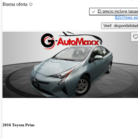
Buena oferta
El precio incluye tasa
$157/mes es
Verif. disponibilidad
Gu
2016 Toyota Prius