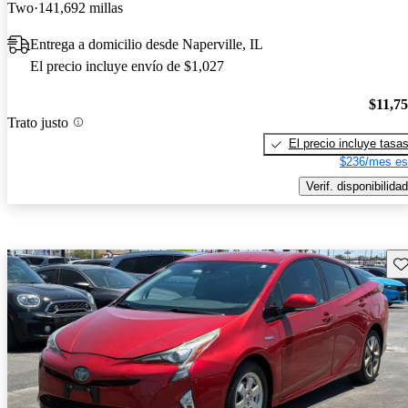
Two
141,692 millas
Entrega a domicilio desde Naperville, IL
El precio incluye envío de $1,027
$11,7
Trato justo
El precio incluye tasa
$236/mes es
Verif. disponibilidad
Gu