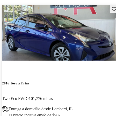
Gu
2016 Toyota Prius
Two Eco FWD
101,776 millas
Entrega a domicilio desde Lombard, IL
El precio incluye envío de $902