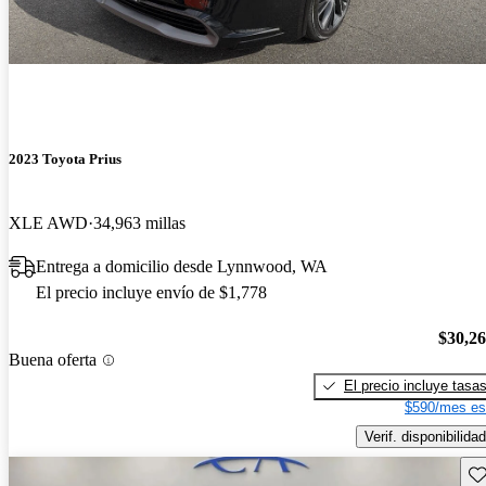
2023 Toyota Prius
XLE AWD
34,963 millas
Entrega a domicilio desde Lynnwood, WA
El precio incluye envío de $1,778
$30,2
Buena oferta
El precio incluye tasa
$590/mes es
Verif. disponibilidad
Gu