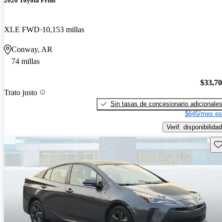
2026 Toyota Prius
XLE FWD
10,153 millas
Conway, AR
74 millas
$33,7
Trato justo
Sin tasas de concesionario adicionale
$645/mes es
Verif. disponibilidad
Gu