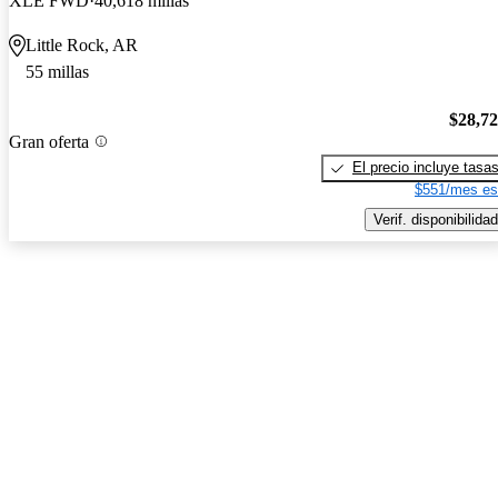
XLE FWD
40,618 millas
Little Rock, AR
55 millas
$28,7
Gran oferta
El precio incluye tasa
$551/mes es
Verif. disponibilidad