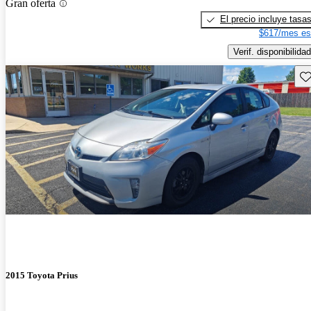
Gran oferta
El precio incluye tasa
$617/mes es
Verif. disponibilidad
Gu
2015 Toyota Prius