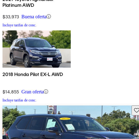
Platinum AWD
$33,973
Buena oferta
Incluye tarifas de conc.
2018 Honda Pilot EX-L AWD
$14,855
Gran oferta
Incluye tarifas de conc.
Gu