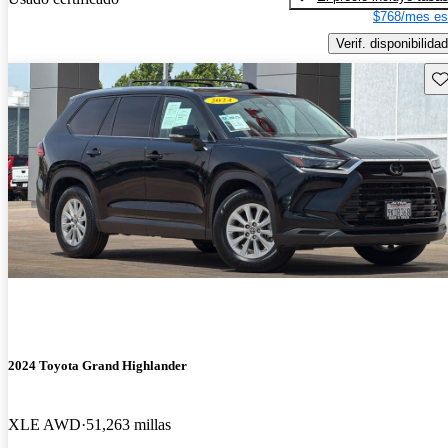
$768/mes es
Verif. disponibilidad
Gu
2024 Toyota Grand Highlander
XLE AWD
51,263 millas