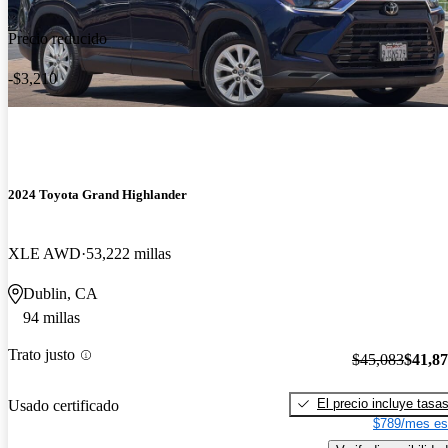
Precio reducido
-$3,210
2024 Toyota Grand Highlander
XLE AWD
53,222 millas
Dublin, CA
94 millas
Trato justo
$45,083
$41,8
El precio incluye tasa
Usado certificado
$789/mes es