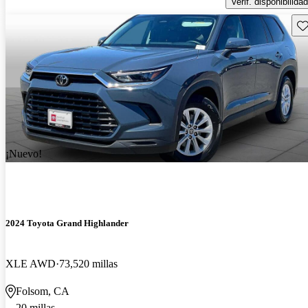
Verif. disponibilidad
Gu
¡Nuevo!
2024 Toyota Grand Highlander
XLE AWD
73,520 millas
Folsom, CA
20 millas