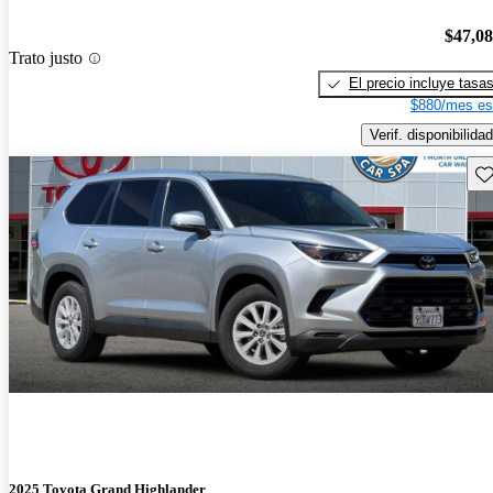
$47,0
Trato justo
El precio incluye tasa
$880/mes es
Verif. disponibilidad
Gu
2025 Toyota Grand Highlander