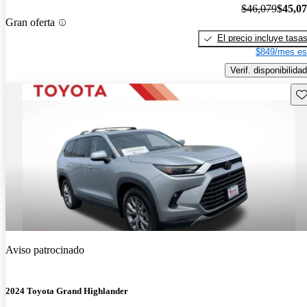
$46,079
$45,0
Gran oferta
El precio incluye tasa
$849/mes es
Verif. disponibilidad
Gu
Aviso patrocinado
2024 Toyota Grand Highlander