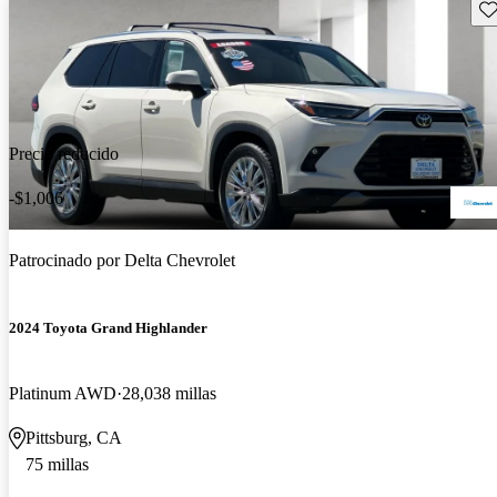
Gu
Precio reducido
-$1,006
Patrocinado por
Delta Chevrolet
2024 Toyota Grand Highlander
Platinum AWD
28,038 millas
Pittsburg, CA
75 millas