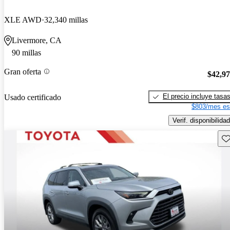
XLE AWD
32,340 millas
Livermore, CA
90 millas
Gran oferta
$42,9
El precio incluye tasa
Usado certificado
$803/mes es
Verif. disponibilidad
Gu