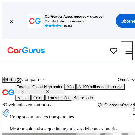
CarGurus: Autos nuevos y usados
Obtene
Con Modo de concesionario
150K+
Toyota Grand Highlander usados en venta cerca de
Auburn, CA
Compara
Filtro (2)
Ordenar
Toyota
Grand Highlander
Año
A 100 millas de distancia
Millaje
Color
Transmisión
Borrar todo
69 vehículos encontrados
Guardar búsque
Compra con precios transparentes.
Mostrar solo avisos que incluyan tasas del concesionario