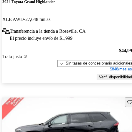
2024 Toyota Grand Highlander
XLE AWD
27,648 millas
Transferencia a la tienda a Roseville, CA
El precio incluye envío de $1,999
$44,9
Trato justo
Sin tasas de concesionario adicionale
$848/mes es
Verif. disponibilidad
Gu