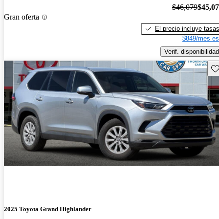
$46,079
$45,0
Gran oferta
El precio incluye tasa
$849/mes es
Verif. disponibilidad
Gu
2025 Toyota Grand Highlander