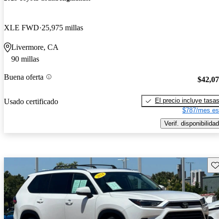
XLE FWD
25,975 millas
Livermore, CA
90 millas
Buena oferta
$42,0
El precio incluye tasa
Usado certificado
$787/mes es
Verif. disponibilidad
Gu