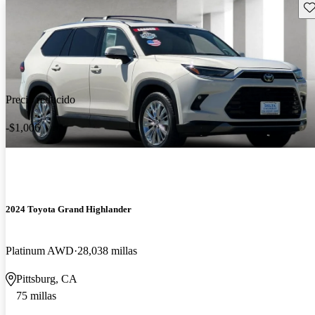
Gu
Precio reducido
-$1,006
2024 Toyota Grand Highlander
Platinum AWD
28,038 millas
Pittsburg, CA
75 millas