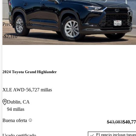
Precio reducido
-$2,310
2024 Toyota Grand Highlander
XLE AWD
56,727 millas
Dublin, CA
94 millas
Buena oferta
$43,083
$40,7
El precio incluye tasa
Usado certificado