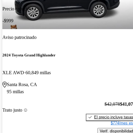
Precio reducido
-$999
Aviso patrocinado
2024 Toyota Grand Highlander
XLE AWD
60,849 millas
Santa Rosa, CA
95 millas
$42,078
$41,0
Trato justo
El precio incluye tasa
$774/mes es
Verif. disponibilidad