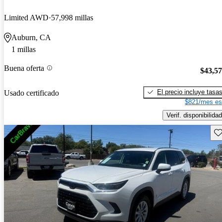
Limited AWD
57,998 millas
Auburn, CA
1 millas
Buena oferta
$43,5
El precio incluye tasa
Usado certificado
$821/mes es
Verif. disponibilidad
Gu