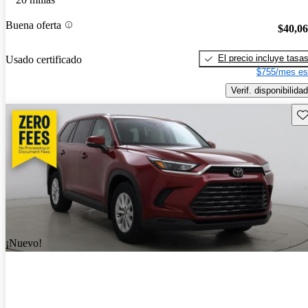
Buena oferta
$40,0
El precio incluye tasa
Usado certificado
$755/mes es
Verif. disponibilidad
Gu
¡Nuevo!