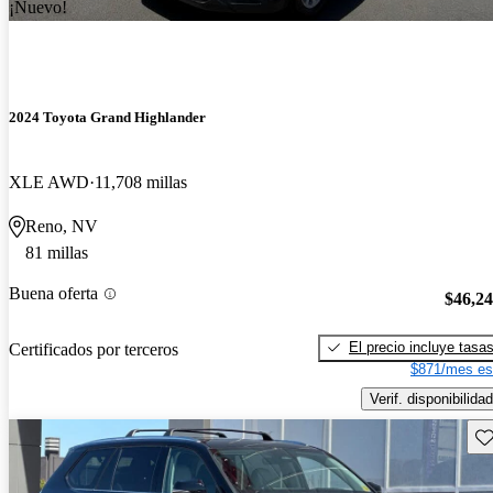
¡Nuevo!
2024 Toyota Grand Highlander
XLE AWD
11,708 millas
Reno, NV
81 millas
Buena oferta
$46,2
El precio incluye tasa
Certificados por terceros
$871/mes es
Verif. disponibilidad
Gu