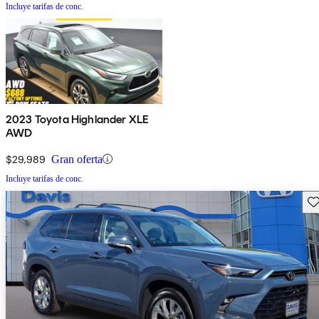
Incluye tarifas de conc.
2023 Toyota Highlander XLE
AWD
$29,989
Gran oferta
Incluye tarifas de conc.
Gu