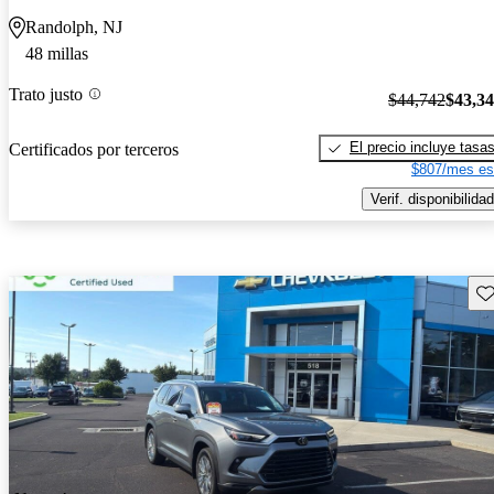
Randolph, NJ
48 millas
Trato justo
$44,742
$43,3
El precio incluye tasa
Certificados por terceros
$807/mes es
Verif. disponibilidad
Gu