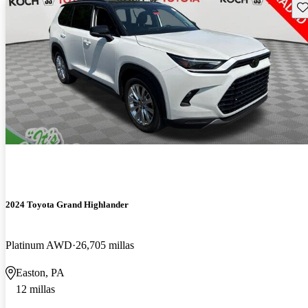
Gu
2024 Toyota Grand Highlander
Platinum AWD
26,705 millas
Easton, PA
12 millas