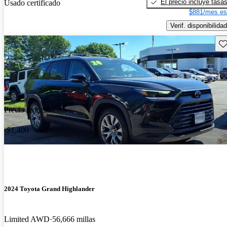
El precio incluye tasa
Usado certificado
$881/mes es
Verif. disponibilidad
Gu
Precio reducido
-$1,400
2024 Toyota Grand Highlander
Limited AWD
56,666 millas