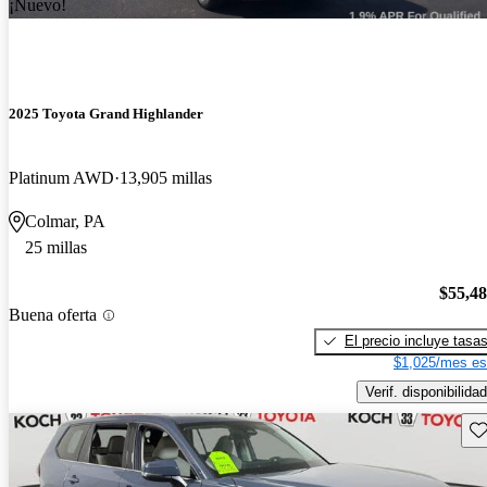
¡Nuevo!
2025 Toyota Grand Highlander
Platinum AWD
13,905 millas
Colmar, PA
25 millas
$55,4
Buena oferta
El precio incluye tasa
$1,025/mes es
Verif. disponibilidad
Gu