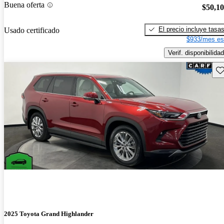
Buena oferta
$50,1
El precio incluye tasa
Usado certificado
$933/mes es
Verif. disponibilidad
Gu
2025 Toyota Grand Highlander