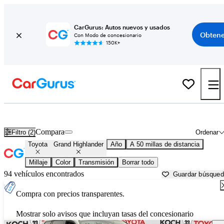
CarGurus: Autos nuevos y usados
Obtene
Con Modo de concesionario
150K+
Toyota Grand Highlander usados en venta cerca de
Allentown, PA
Compara
Filtro (2)
Ordenar
Toyota
Grand Highlander
Año
A 50 millas de distancia
Millaje
Color
Transmisión
Borrar todo
94 vehículos encontrados
Guardar búsque
Compra con precios transparentes.
Mostrar solo avisos que incluyan tasas del concesionario