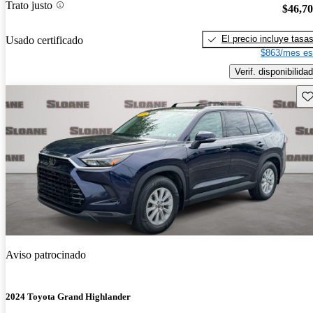
Trato justo
$46,7
El precio incluye tasa
Usado certificado
$863/mes es
Verif. disponibilidad
Gu
Aviso patrocinado
2024 Toyota Grand Highlander