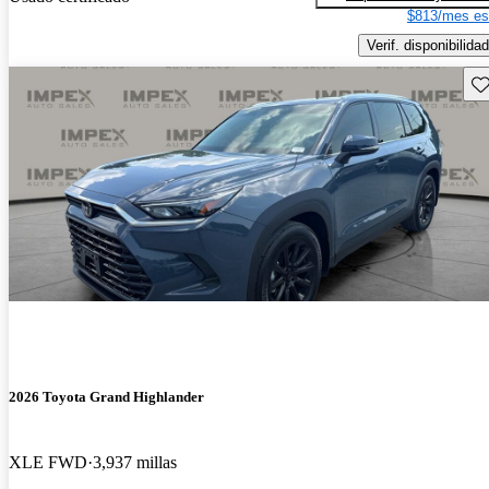
$813/mes es
Verif. disponibilidad
Gu
2026 Toyota Grand Highlander
XLE FWD
3,937 millas