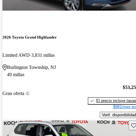
2026 Toyota Grand Highlander
Limited AWD
3,831 millas
Burlington Township, NJ
49 millas
$53,2
Gran oferta
El precio incluye tasa
$981/mes es
Verif. disponibilidad
Gu