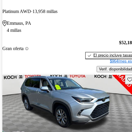
Platinum AWD
13,958 millas
Emmaus, PA
4 millas
$52,1
Gran oferta
El precio incluye tasa
$964/mes es
Verif. disponibilidad
Gu