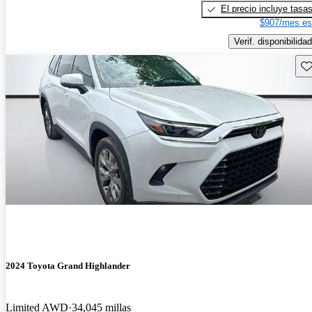
El precio incluye tasa
$907/mes es
Verif. disponibilidad
Gu
2024 Toyota Grand Highlander
Limited AWD
34,045 millas