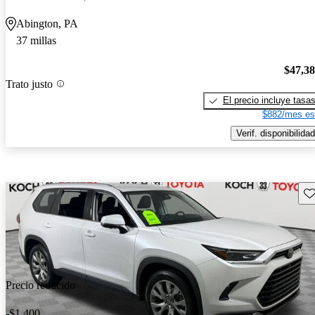
Abington, PA
37 millas
$47,3
Trato justo
El precio incluye tasa
$882/mes es
Verif. disponibilidad
Gu
Precio reducido
-$1,400