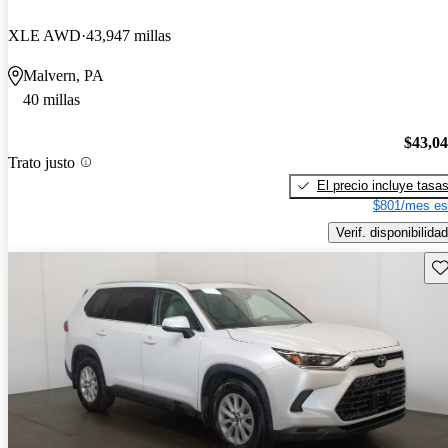
XLE AWD
43,947 millas
Malvern, PA
40 millas
$43,0
Trato justo
El precio incluye tasa
$801/mes es
Verif. disponibilidad
Gu