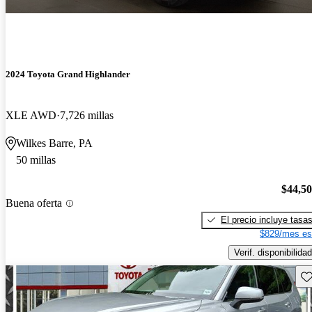
2024 Toyota Grand Highlander
XLE AWD
7,726 millas
Wilkes Barre, PA
50 millas
$44,5
Buena oferta
El precio incluye tasa
$829/mes es
Verif. disponibilidad
Gu