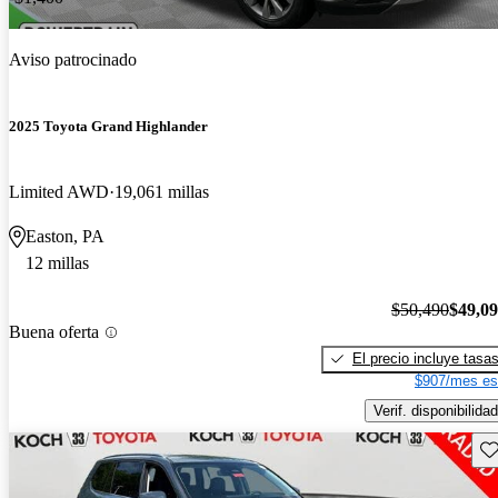
Aviso patrocinado
2025 Toyota Grand Highlander
Limited AWD
19,061 millas
Easton, PA
12 millas
$50,490
$49,0
Buena oferta
El precio incluye tasa
$907/mes es
Verif. disponibilidad
Gu