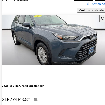
$759/mes es
Verif. disponibilidad
Gu
2025 Toyota Grand Highlander
XLE AWD
13,675 millas