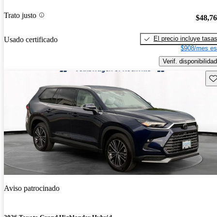
Trato justo
$48,7
El precio incluye tasa
Usado certificado
$908/mes es
Verif. disponibilidad
Gu
Aviso patrocinado