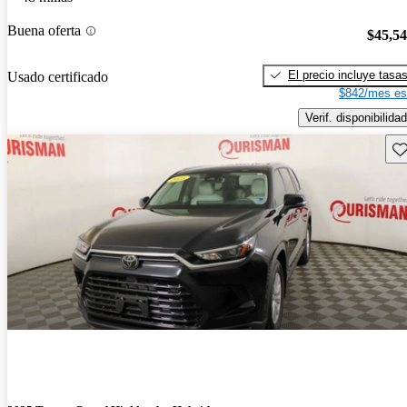
Buena oferta
$45,5
El precio incluye tasa
Usado certificado
$842/mes es
Verif. disponibilidad
Gu