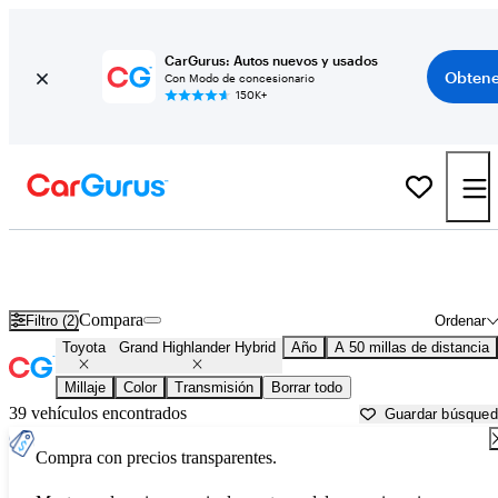
CarGurus: Autos nuevos y usados
Obtene
Con Modo de concesionario
150K+
Toyota Grand Highlander Hybrid usados en venta cerca de
Baltimore, MD
Compara
Filtro (2)
Ordenar
Toyota
Grand Highlander Hybrid
Año
A 50 millas de distancia
Millaje
Color
Transmisión
Borrar todo
39 vehículos encontrados
Guardar búsque
Compra con precios transparentes.