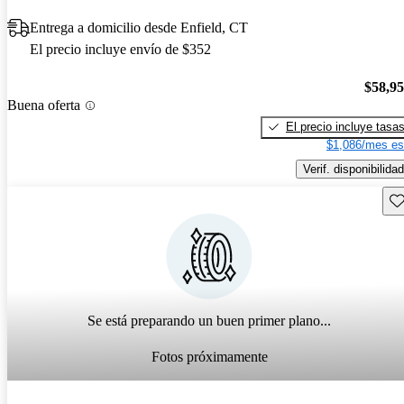
Entrega a domicilio desde Enfield, CT
El precio incluye envío de $352
$58,9
Buena oferta
El precio incluye tasa
$1,086/mes es
Verif. disponibilidad
Gu
Se está preparando un buen primer plano...
Fotos próximamente