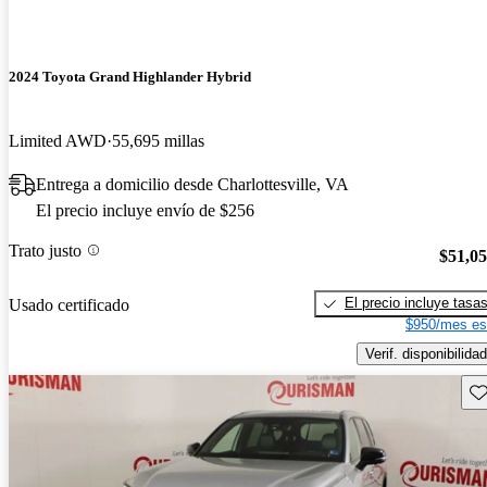
2024 Toyota Grand Highlander Hybrid
Limited AWD
55,695 millas
Entrega a domicilio desde Charlottesville, VA
El precio incluye envío de $256
Trato justo
$51,0
El precio incluye tasa
Usado certificado
$950/mes es
Verif. disponibilidad
Gu