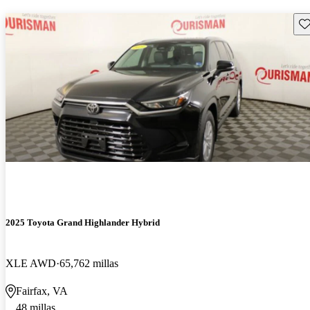
Gu
2025 Toyota Grand Highlander Hybrid
XLE AWD
65,762 millas
Fairfax, VA
48 millas