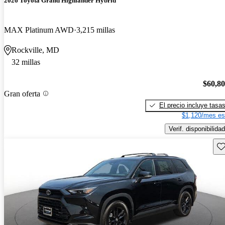
2026 Toyota Grand Highlander Hybrid
MAX Platinum AWD
3,215 millas
Rockville, MD
32 millas
$60,8
Gran oferta
El precio incluye tasa
$1,120/mes es
Verif. disponibilidad
Gu