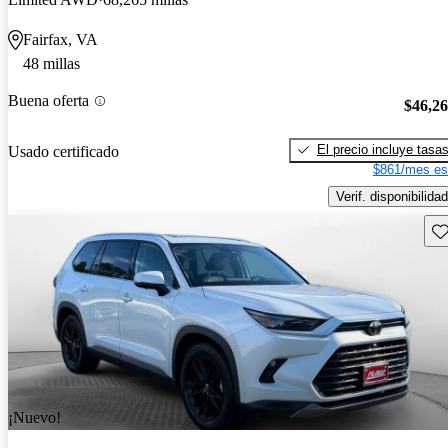
Fairfax, VA
48 millas
Buena oferta
$46,2
El precio incluye tasa
Usado certificado
$861/mes es
Verif. disponibilidad
Gu
¡Nuevo!