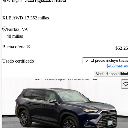
2025 Toyota Grand Highlander Hybrid
XLE AWD
17,352 millas
Fairfax, VA
48 millas
Buena oferta
$52,2
El precio incluye tasa
Usado certificado
$966/mes es
Verif. disponibilidad
Gu