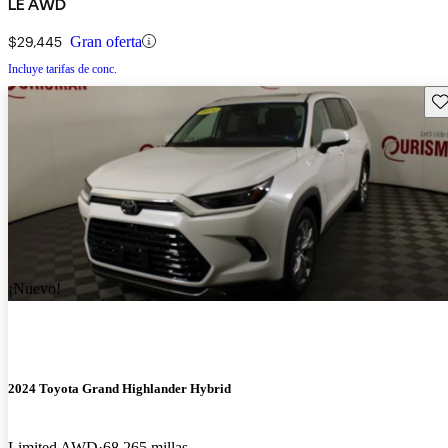
LE AWD
$29,445
Gran oferta
Incluye tarifas de conc.
Gu
¡Nuevo!
2024 Toyota Grand Highlander Hybrid
Limited AWD
68,265 millas