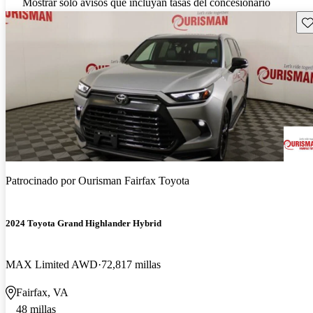
Mostrar solo avisos que incluyan tasas del concesionario
Gu
Patrocinado por
Ourisman Fairfax Toyota
2024 Toyota Grand Highlander Hybrid
MAX Limited AWD
72,817 millas
Fairfax, VA
48 millas