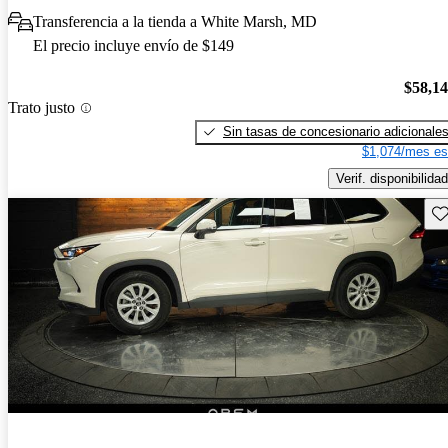
Transferencia a la tienda a White Marsh, MD
El precio incluye envío de $149
$58,1
Trato justo
Sin tasas de concesionario adicionale
$1,074/mes es
Verif. disponibilidad
Gu