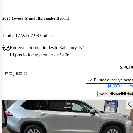
2025 Toyota Grand Highlander Hybrid
Limited AWD
7,967 millas
Entrega a domicilio desde Salisbury, NC
El precio incluye envío de $496
$59,3
Trato justo
El precio incluye tasa
$1,097/mes es
Verif. disponibilidad
Gu