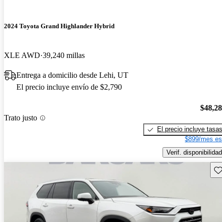
2024 Toyota Grand Highlander Hybrid
XLE AWD
39,240 millas
Entrega a domicilio desde Lehi, UT
El precio incluye envío de $2,790
$48,2
Trato justo
El precio incluye tasa
$899/mes es
Verif. disponibilidad
Gu