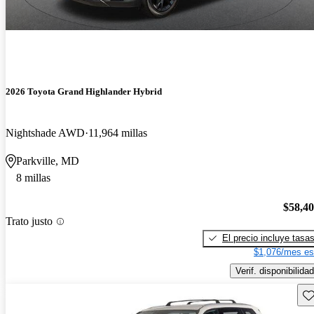
2026 Toyota Grand Highlander Hybrid
Nightshade AWD
11,964 millas
Parkville, MD
8 millas
$58,4
Trato justo
El precio incluye tasa
$1,076/mes es
Verif. disponibilidad
Gu