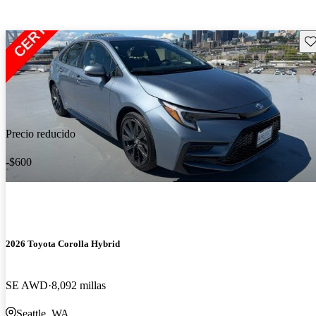
Gu
Precio reducido
-$600
2026 Toyota Corolla Hybrid
SE AWD
8,092 millas
Seattle, WA