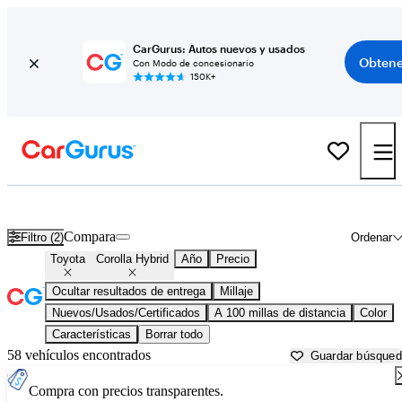
CarGurus: Autos nuevos y usados
Obtene
Con Modo de concesionario
150K+
Toyota Corolla Hybrid usados en venta cerca de
Bellingham, WA
Compara
Filtro (2)
Ordenar
Toyota
Corolla Hybrid
Año
Precio
Ocultar resultados de entrega
Millaje
Nuevos/Usados/Certificados
A 100 millas de distancia
Color
Características
Borrar todo
58 vehículos encontrados
Guardar búsque
Compra con precios transparentes.