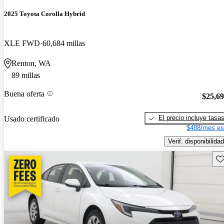
2025 Toyota Corolla Hybrid
XLE FWD
60,684 millas
Renton, WA
89 millas
Buena oferta
$25,6
El precio incluye tasa
Usado certificado
$488/mes es
Verif. disponibilidad
Gu