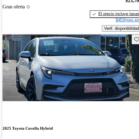
$23,7
Gran oferta
El precio incluye tasa
$453/mes es
Verif. disponibilidad
Gu
2025 Toyota Corolla Hybrid