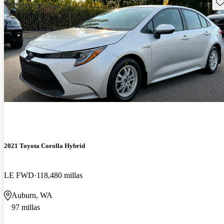
Gu
2021 Toyota Corolla Hybrid
LE FWD
118,480 millas
Auburn, WA
97 millas