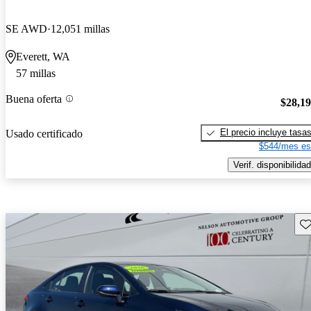
SE AWD
12,051 millas
Everett, WA
57 millas
Buena oferta
$28,1
El precio incluye tasa
Usado certificado
$544/mes es
Verif. disponibilidad
Gu