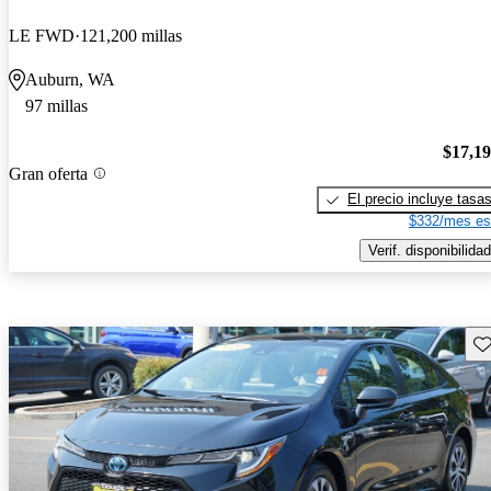
LE FWD
121,200 millas
Auburn, WA
97 millas
$17,1
Gran oferta
El precio incluye tasa
$332/mes es
Verif. disponibilidad
Gu