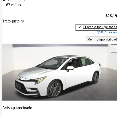
63 millas
$26,1
Trato justo
El precio incluye tasa
$501/mes es
Verif. disponibilidad
Gu
Aviso patrocinado