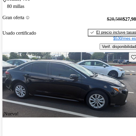
80 millas
Gran oferta
$28,588
$27,9
El precio incluye tasa
Usado certificado
$530/mes es
Verif. disponibilidad
Gu
¡Nuevo!