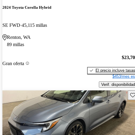
2024 Toyota Corolla Hybrid
SE FWD
45,115 millas
Renton, WA
89 millas
$23,7
Gran oferta
El precio incluye tasa
$453/mes es
Verif. disponibilidad
Gu