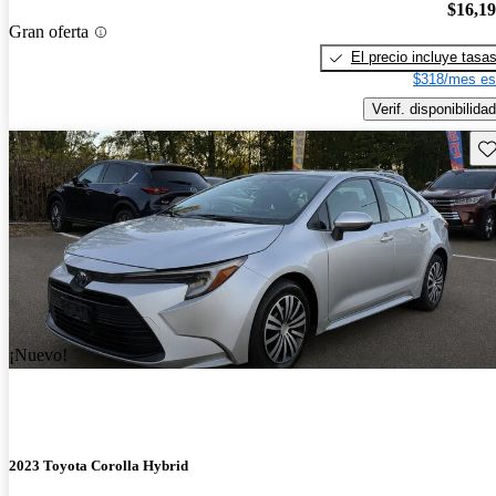
$16,1
Gran oferta
El precio incluye tasa
$318/mes es
Verif. disponibilidad
Gu
¡Nuevo!
2023 Toyota Corolla Hybrid