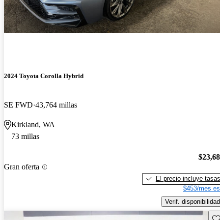
2024 Toyota Corolla Hybrid
SE FWD
43,764 millas
Kirkland, WA
73 millas
$23,6
Gran oferta
El precio incluye tasa
$453/mes es
Verif. disponibilidad
Gu