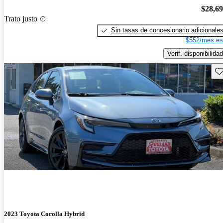
$28,6
Trato justo
Sin tasas de concesionario adicionale
$552/mes es
Verif. disponibilidad
Gu
2023 Toyota Corolla Hybrid