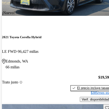
¡Nuevo!
2021 Toyota Corolla Hybrid
LE FWD
96,427 millas
Edmonds, WA
66 millas
$19,5
Trato justo
El precio incluye tasa
$385/mes es
Verif. disponibilidad
Gu