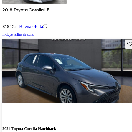
2018 Toyota Corolla LE
$16,125
Buena oferta
Incluye tarifas de conc.
Gu
2024 Toyota Corolla Hatchback