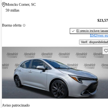
Moncks Corner, SC
59 millas
$23,5
Buena oferta
El precio incluye tasa
$342/mes es
Verif. disponibilidad
Gu
Aviso patrocinado