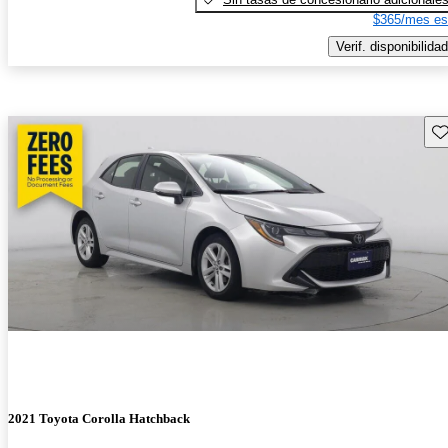
$365/mes es
Verif. disponibilidad
Gu
2021 Toyota Corolla Hatchback