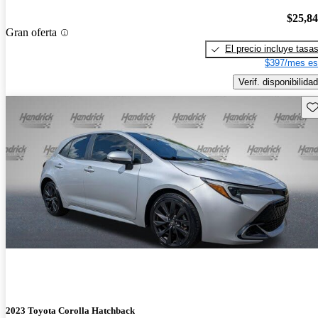
$25,8
Gran oferta
El precio incluye tasa
$397/mes es
Verif. disponibilidad
Gu
2023 Toyota Corolla Hatchback