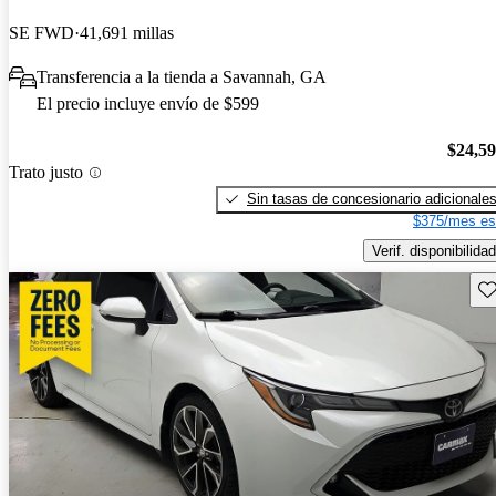
SE FWD
41,691 millas
Transferencia a la tienda a Savannah, GA
El precio incluye envío de $599
$24,5
Trato justo
Sin tasas de concesionario adicionale
$375/mes es
Verif. disponibilidad
Gu