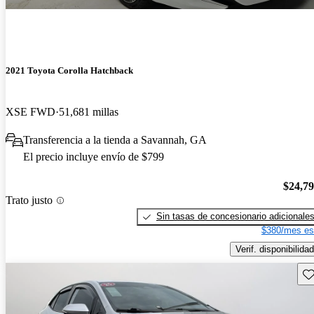
2021 Toyota Corolla Hatchback
XSE FWD
51,681 millas
Transferencia a la tienda a Savannah, GA
El precio incluye envío de $799
$24,7
Trato justo
Sin tasas de concesionario adicionale
$380/mes es
Verif. disponibilidad
Gu