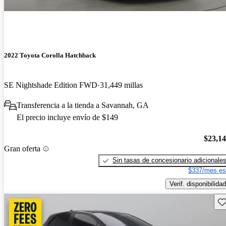
2022 Toyota Corolla Hatchback
SE Nightshade Edition FWD
31,449 millas
Transferencia a la tienda a Savannah, GA
El precio incluye envío de $149
$23,1
Gran oferta
Sin tasas de concesionario adicionale
$337/mes es
Verif. disponibilidad
Gu