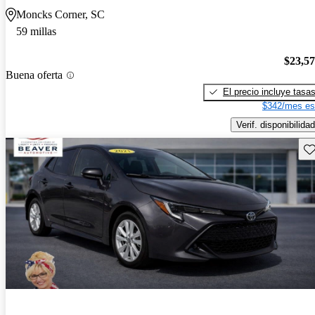
Moncks Corner, SC
59 millas
$23,5
Buena oferta
El precio incluye tasa
$342/mes es
Verif. disponibilidad
Gu