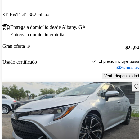
SE FWD
41,382 millas
Entrega a domicilio desde Albany, GA
Entrega a domicilio gratuita
Gran oferta
$22,9
El precio incluye tasa
Usado certificado
$326/mes es
Verif. disponibilidad
Gu