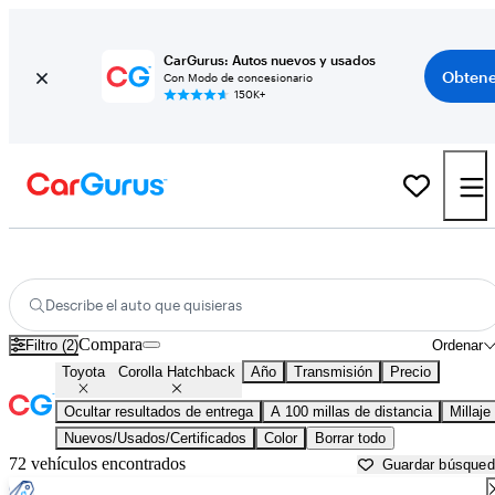
CarGurus: Autos nuevos y usados
Obtene
Con Modo de concesionario
150K+
Toyota Corolla Hatchback usados en venta cerca de
Beaufort, SC
Describe el auto que quisieras
Compara
Filtro (2)
Ordenar
Toyota
Corolla Hatchback
Año
Transmisión
Precio
Ocultar resultados de entrega
A 100 millas de distancia
Millaje
Nuevos/Usados/Certificados
Color
Borrar todo
72 vehículos encontrados
Guardar búsque