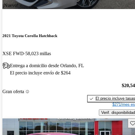
¡Nuevo!
2021 Toyota Corolla Hatchback
XSE FWD
58,023 millas
Entrega a domicilio desde Orlando, FL
El precio incluye envío de $264
$20,5
Gran oferta
El precio incluye tasa
$271/mes es
Verif. disponibilidad
Gu