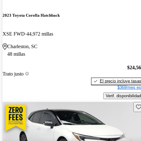
2023 Toyota Corolla Hatchback
XSE FWD
44,972 millas
Charleston, SC
48 millas
$24,5
Trato justo
El precio incluye tasa
$369/mes es
Verif. disponibilidad
Gu