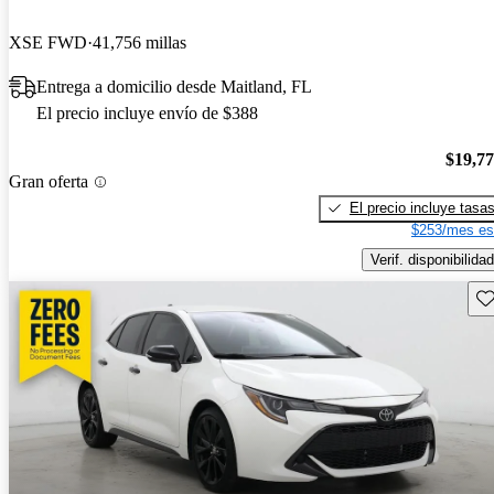
XSE FWD
41,756 millas
Entrega a domicilio desde Maitland, FL
El precio incluye envío de $388
$19,7
Gran oferta
El precio incluye tasa
$253/mes es
Verif. disponibilidad
Gu