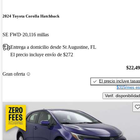
2024 Toyota Corolla Hatchback
SE FWD
20,116 millas
Entrega a domicilio desde St Augustine, FL
El precio incluye envío de $272
$22,4
Gran oferta
El precio incluye tasa
$315/mes es
Verif. disponibilidad
Gu