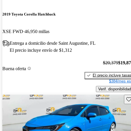
2019 Toyota Corolla Hatchback
XSE FWD
46,950 millas
Entrega a domicilio desde Saint Augustine, FL
El precio incluye envío de $1,312
$20,379
$19,8
Buena oferta
El precio incluye tasa
$384/mes es
Verif. disponibilidad
Gu