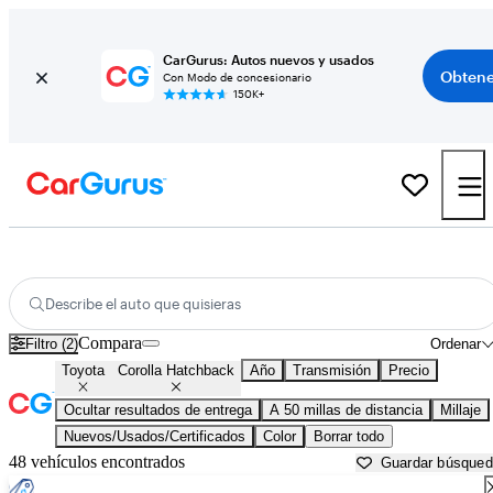
CarGurus: Autos nuevos y usados
Obtene
Con Modo de concesionario
150K+
Toyota Corolla Hatchback usados en venta cerca de
Ann Arbor, MI
Describe el auto que quisieras
Compara
Filtro (2)
Ordenar
Toyota
Corolla Hatchback
Año
Transmisión
Precio
Ocultar resultados de entrega
A 50 millas de distancia
Millaje
Nuevos/Usados/Certificados
Color
Borrar todo
48 vehículos encontrados
Guardar búsque