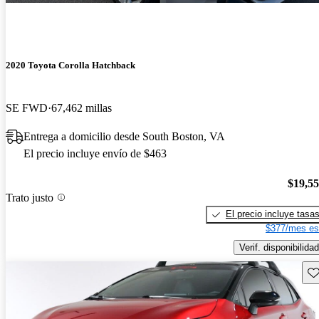
2020 Toyota Corolla Hatchback
SE FWD
67,462 millas
Entrega a domicilio desde South Boston, VA
El precio incluye envío de $463
$19,5
Trato justo
El precio incluye tasa
$377/mes es
Verif. disponibilidad
Gu