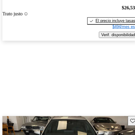
$26,5
Trato justo
El precio incluye tasa
$494/mes es
Verif. disponibilidad
Gu