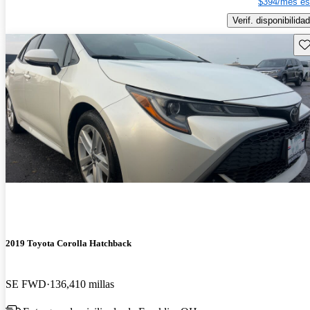
$394/mes es
Verif. disponibilidad
Gu
2019 Toyota Corolla Hatchback
SE FWD
136,410 millas