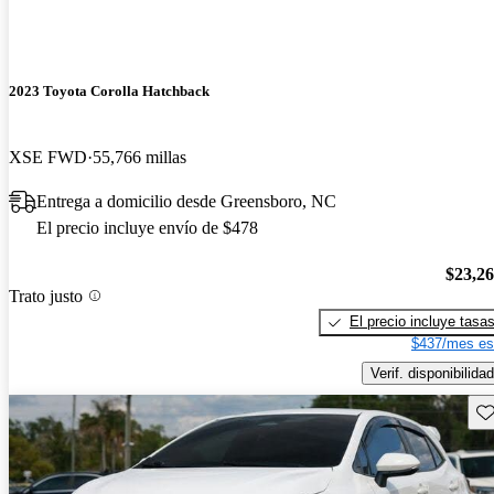
2023 Toyota Corolla Hatchback
XSE FWD
55,766 millas
Entrega a domicilio desde Greensboro, NC
El precio incluye envío de $478
$23,2
Trato justo
El precio incluye tasa
$437/mes es
Verif. disponibilidad
Gu