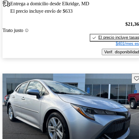
Entrega a domicilio desde Elkridge, MD
El precio incluye envío de $633
$21,3
Trato justo
El precio incluye tasa
$401/mes es
Verif. disponibilidad
Gu