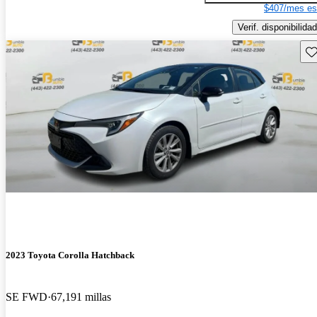
$407/mes es
Verif. disponibilidad
Gu
2023 Toyota Corolla Hatchback
SE FWD
67,191 millas