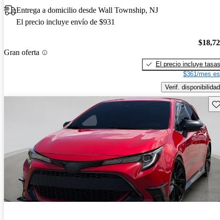
Entrega a domicilio desde Wall Township, NJ
El precio incluye envío de $931
$18,7
Gran oferta
El precio incluye tasa
$361/mes es
Verif. disponibilidad
Gu