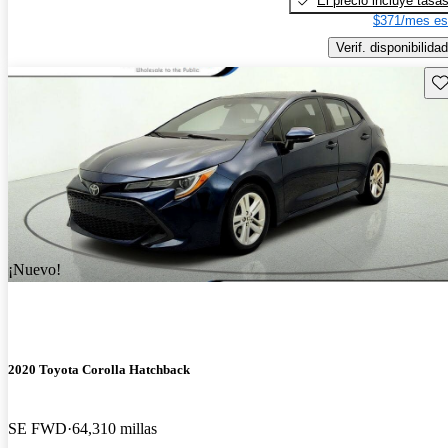
El precio incluye tasa
$371/mes es
Verif. disponibilidad
Gu
¡Nuevo!
2020 Toyota Corolla Hatchback
SE FWD
64,310 millas