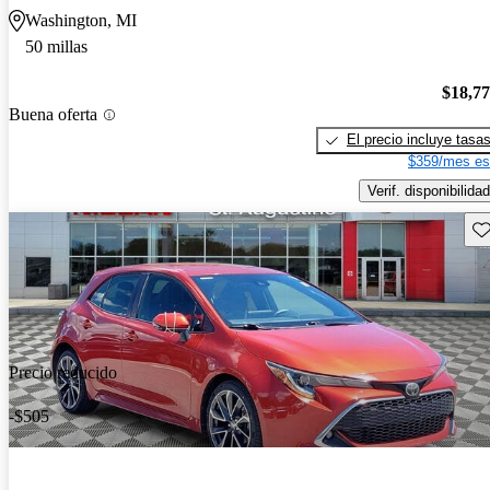
Washington, MI
50 millas
$18,7
Buena oferta
El precio incluye tasa
$359/mes es
Verif. disponibilidad
Gu
Precio reducido
-$505