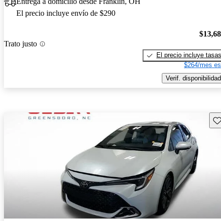
Entrega a domicilio desde Franklin, OH
El precio incluye envío de $290
$13,6
Trato justo
El precio incluye tasa
$264/mes es
Verif. disponibilidad
Gu