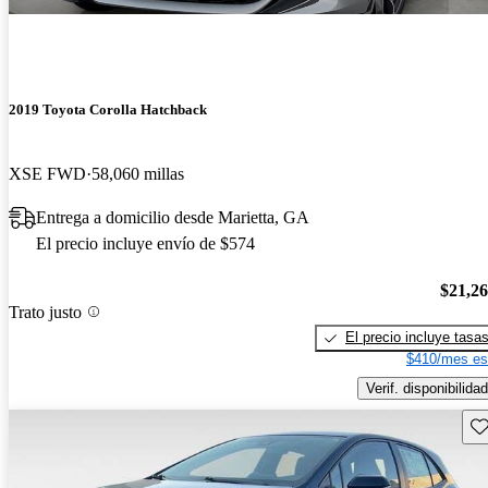
2019 Toyota Corolla Hatchback
XSE FWD
58,060 millas
Entrega a domicilio desde Marietta, GA
El precio incluye envío de $574
$21,2
Trato justo
El precio incluye tasa
$410/mes es
Verif. disponibilidad
Gu