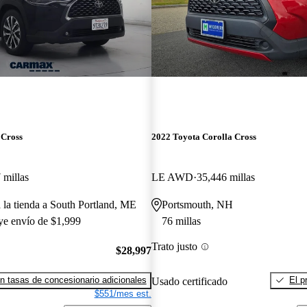
 Cross
2022 Toyota Corolla Cross
 millas
LE AWD
35,446 millas
a la tienda a South Portland, ME
Portsmouth, NH
uye envío de $1,999
76 millas
Trato justo
$28,997
n tasas de concesionario adicionales
El p
Usado certificado
$551/mes est.