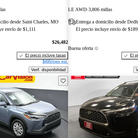
las
LE AWD
3,806 millas
cilio desde Saint Charles, MO
Entrega a domicilio desde De
uye envío de $1,111
El precio incluye envío de $189
$26,482
Buena oferta
El precio incluye tasas
El p
$495/mes est.
Verif. disponibilidad
V
Guarda este Aviso