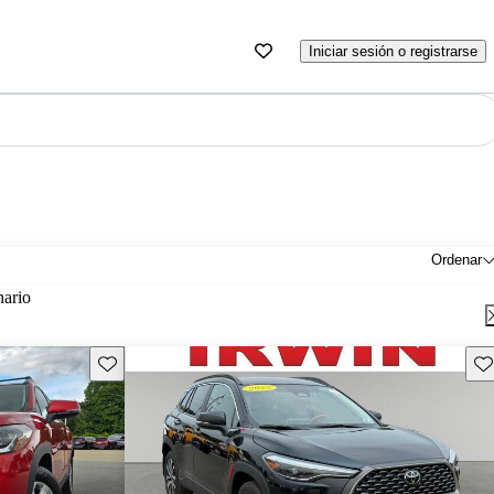
Iniciar sesión o registrarse
Ordenar
nario
Guarda este Aviso
Gu