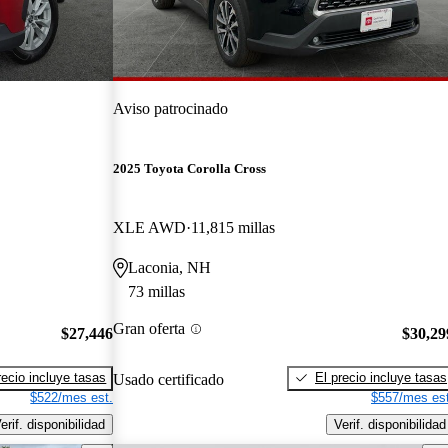
Aviso patrocinado
2025 Toyota Corolla Cross
XLE AWD
11,815 millas
Laconia, NH
73 millas
Gran oferta
$27,446
$30,29
recio incluye tasas
El precio incluye tasas
Usado certificado
$522/mes est.
$557/mes est
erif. disponibilidad
Verif. disponibilidad