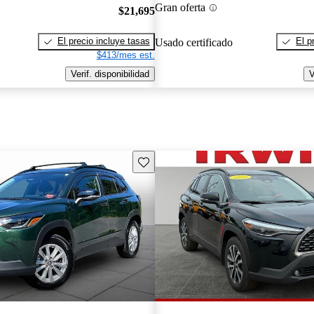
Gran oferta
$21,695
El precio incluye tasas
El p
Usado certificado
$413/mes est.
Verif. disponibilidad
V
Guarda este Aviso