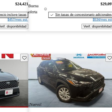
$24,421
$29,09
Buena
oferta
recio incluye tasas
Sin tasas de concesionario adicionales
$457/mes est.
$534/mes est
erif. disponibilidad
Verif. disponibilidad
Guarda este Aviso
Gu
¡Nuevo!