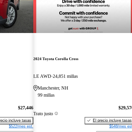
2024 Toyota Corolla Cross
LE AWD
24,851 millas
Manchester, NH
99 millas
$27,446
$29,57
Trato justo
recio incluye tasas
El precio incluye tasas
$522/mes est.
$548/mes est