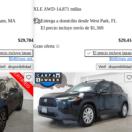
XLE AWD
14,871 millas
dham, MA
Entrega a domicilio desde West Park, FL
El precio incluye envío de $1,369
$29,784
$29,41
Gran oferta
recio incluye tasas
El precio incluye tasas
$546/mes est.
$545/mes est
erif. disponibilidad
Verif. disponibilidad
Guarda este Aviso
Gu