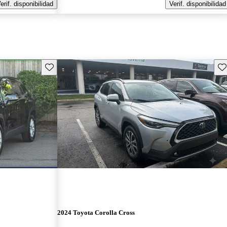
erif. disponibilidad
Verif. disponibilidad
Guarda este Aviso
Gu
2024 Toyota Corolla Cross