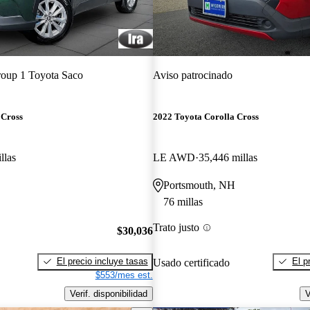
oup 1 Toyota Saco
Aviso patrocinado
 Cross
2022 Toyota Corolla Cross
llas
LE AWD
35,446 millas
Portsmouth, NH
76 millas
Trato justo
$30,036
El precio incluye tasas
El p
Usado certificado
$553/mes est.
Verif. disponibilidad
V