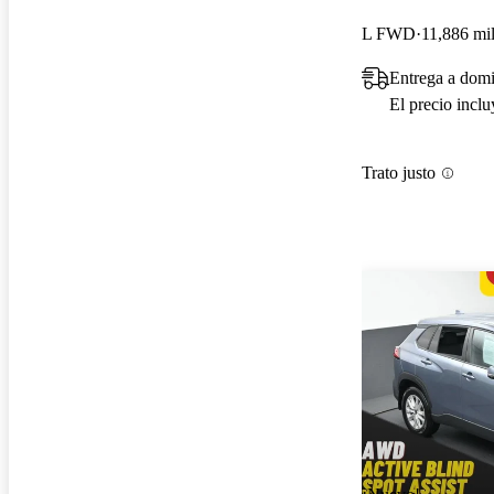
L FWD
11,886 mil
Entrega a domi
El precio incl
Trato justo