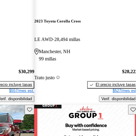
2023 Toyota Corolla Cross
LE AWD
28,494 millas
Manchester, NH
99 millas
$30,299
$28,22
Trato justo
recio incluye tasas
El precio incluye tasas
$557/mes est.
$527/mes est
erif. disponibilidad
Verif. disponibilidad
Guarda este Aviso
Gu