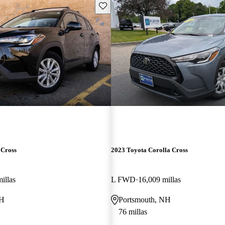
Guarda este Aviso
 Cross
2023 Toyota Corolla Cross
illas
L FWD
16,009 millas
NH
Portsmouth, NH
76 millas