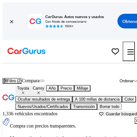
CarGurus: Autos nuevos y usados
Obtene
Con Modo de concesionario
150K+
Toyota Camry usados en venta cerca de
Beaufort, SC
Compara
Filtro (2)
Ordenar
Toyota
Camry
Año
Precio
Millaje
Ocultar resultados de entrega
A 100 millas de distancia
Color
Nuevos/Usados/Certificados
Transmisión
Borrar todo
1,336 vehículos encontrados
Guardar búsque
Compra con precios transparentes.