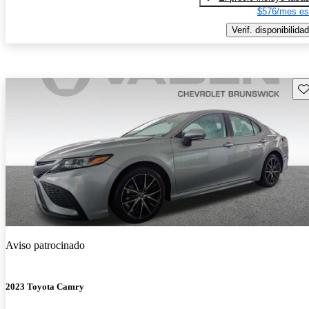
$576/mes es
Verif. disponibilidad
Gu
Aviso patrocinado
2023 Toyota Camry