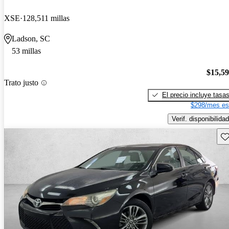
XSE
128,511 millas
Ladson, SC
53 millas
$15,5
Trato justo
El precio incluye tasa
$298/mes es
Verif. disponibilidad
Gu