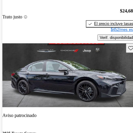
$24,6
Trato justo
El precio incluye tasa
$452/mes es
Verif. disponibilidad
Gu
Aviso patrocinado