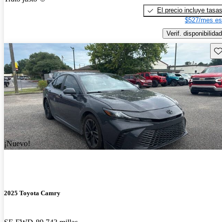
El precio incluye tasa
$527/mes es
Verif. disponibilidad
Gu
¡Nuevo!
2025 Toyota Camry