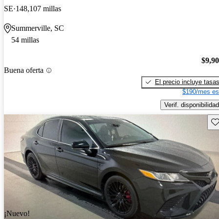
SE
148,107 millas
Summerville, SC
54 millas
$9,9
Buena oferta
El precio incluye tasa
$190/mes es
Verif. disponibilidad
Gu
¡Nuevo!