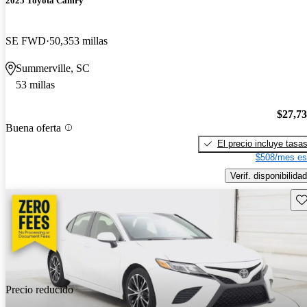
2025 Toyota Camry
SE FWD
50,353 millas
Summerville, SC
53 millas
$27,7
Buena oferta
El precio incluye tasa
$508/mes es
Verif. disponibilidad
Gu
Precio reducido