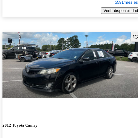
$591/mes es
Verif. disponibilidad
Gu
2012 Toyota Camry