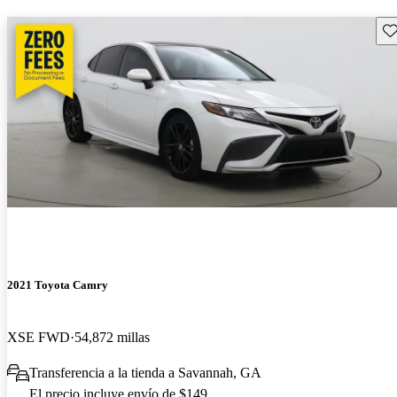
Gu
2021 Toyota Camry
XSE FWD
54,872 millas
Transferencia a la tienda a Savannah, GA
El precio incluye envío de $149