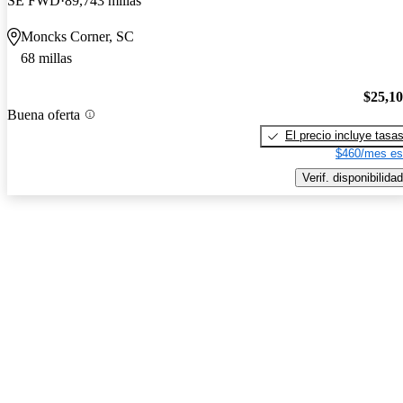
SE FWD
89,743 millas
Moncks Corner, SC
68 millas
$25,1
Buena oferta
El precio incluye tasa
$460/mes es
Verif. disponibilidad