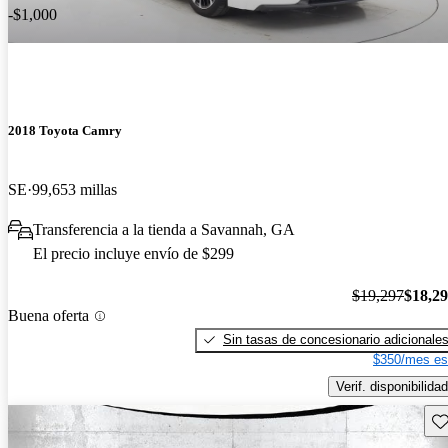
-$1,000
2018 Toyota Camry
SE
99,653 millas
Transferencia a la tienda a Savannah, GA
El precio incluye envío de $299
$19,297
$18,2
Buena oferta
Sin tasas de concesionario adicionale
$350/mes es
Verif. disponibilidad
Gu