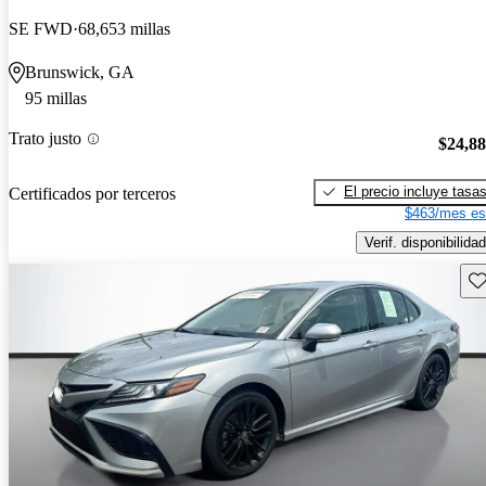
SE FWD
68,653 millas
Brunswick, GA
95 millas
Trato justo
$24,8
El precio incluye tasa
Certificados por terceros
$463/mes es
Verif. disponibilidad
Gu