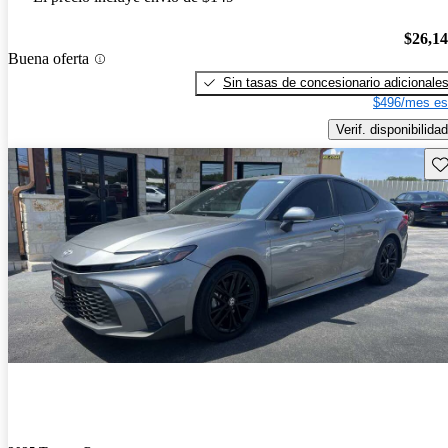
$26,1
Buena oferta
Sin tasas de concesionario adicionale
$496/mes es
Verif. disponibilidad
Gu