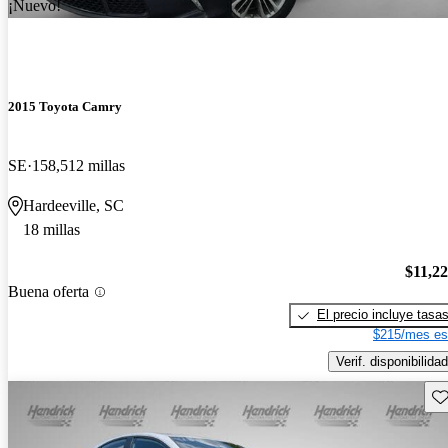
¡Nuevo!
2015 Toyota Camry
SE
158,512 millas
Hardeeville, SC
18 millas
$11,2
Buena oferta
El precio incluye tasa
$215/mes es
Verif. disponibilidad
Gu