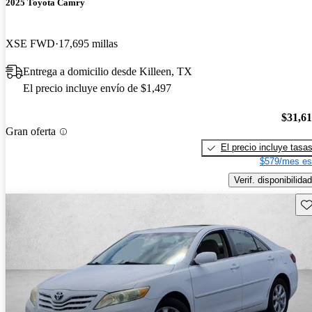
2025 Toyota Camry
XSE FWD
17,695 millas
Entrega a domicilio desde Killeen, TX
El precio incluye envío de $1,497
$31,6
Gran oferta
El precio incluye tasa
$579/mes es
Verif. disponibilidad
Gu