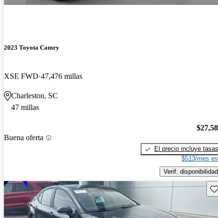
2023 Toyota Camry
XSE FWD
47,476 millas
Charleston, SC
47 millas
$27,5
Buena oferta
El precio incluye tasa
$513/mes es
Verif. disponibilidad
Gu