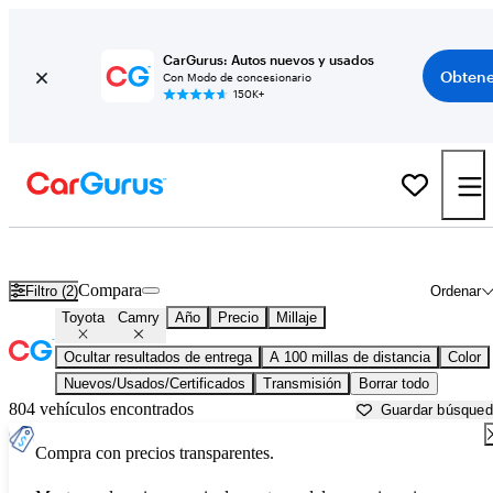
CarGurus: Autos nuevos y usados
Obtene
Con Modo de concesionario
150K+
Toyota Camry usados en venta cerca de
Auburn, ME
Compara
Filtro (2)
Ordenar
Toyota
Camry
Año
Precio
Millaje
Ocultar resultados de entrega
A 100 millas de distancia
Color
Nuevos/Usados/Certificados
Transmisión
Borrar todo
804 vehículos encontrados
Guardar búsque
Compra con precios transparentes.