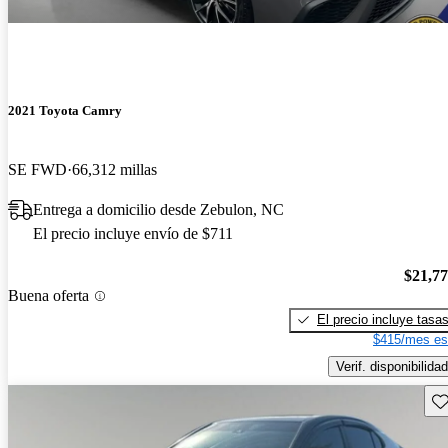
2021 Toyota Camry
SE FWD
66,312 millas
Entrega a domicilio desde Zebulon, NC
El precio incluye envío de $711
$21,7
Buena oferta
El precio incluye tasa
$415/mes es
Verif. disponibilidad
Gu