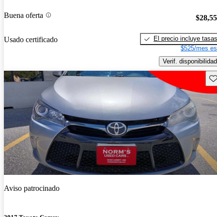
Buena oferta
$28,5
El precio incluye tasa
Usado certificado
$525/mes es
Verif. disponibilidad
Gu
Aviso patrocinado