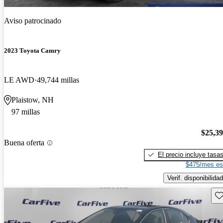
Aviso patrocinado
2023 Toyota Camry
LE AWD
49,744 millas
Plaistow, NH
97 millas
$25,3
Buena oferta
El precio incluye tasa
$475/mes es
Verif. disponibilidad
Gu