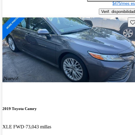
$475/mes es
Verif. disponibilidad
Gu
¡Nuevo!
2019 Toyota Camry
XLE FWD
73,043 millas