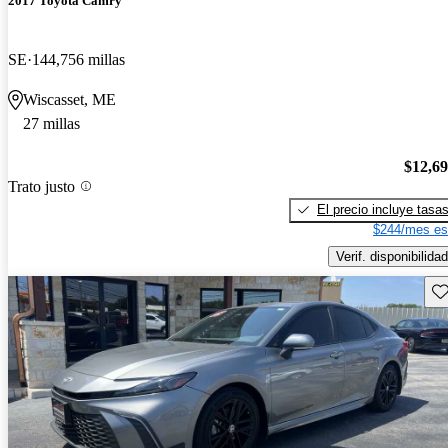
2017 Toyota Camry
SE
144,756 millas
Wiscasset, ME
27 millas
$12,6
Trato justo
El precio incluye tasa
$244/mes es
Verif. disponibilidad
Gu