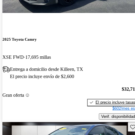
2025 Toyota Camry
XSE FWD
17,695 millas
Entrega a domicilio desde Killeen, TX
El precio incluye envío de $2,600
$32,7
Gran oferta
El precio incluye tasa
$602/mes es
Verif. disponibilidad
Gu