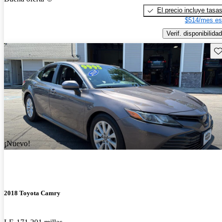
El precio incluye tasa
$514/mes es
Verif. disponibilidad
Gu
¡Nuevo!
2018 Toyota Camry