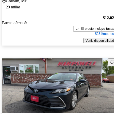
Gorham, ME
29 millas
$12,0
Buena oferta
El precio incluye tasa
$231/mes es
Verif. disponibilidad
Gu