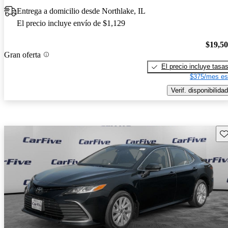
Entrega a domicilio desde Northlake, IL
El precio incluye envío de $1,129
$19,5
Gran oferta
El precio incluye tasa
$375/mes es
Verif. disponibilidad
Gu