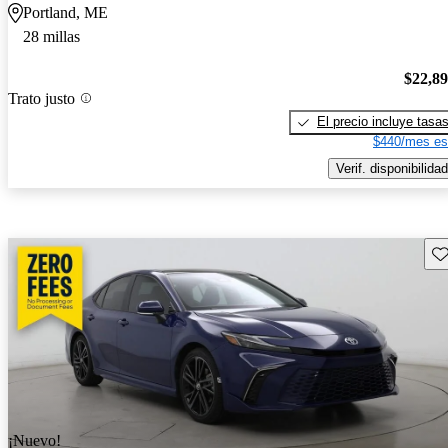
Portland, ME
28 millas
$22,8
Trato justo
El precio incluye tasa
$440/mes es
Verif. disponibilidad
Gu
¡Nuevo!