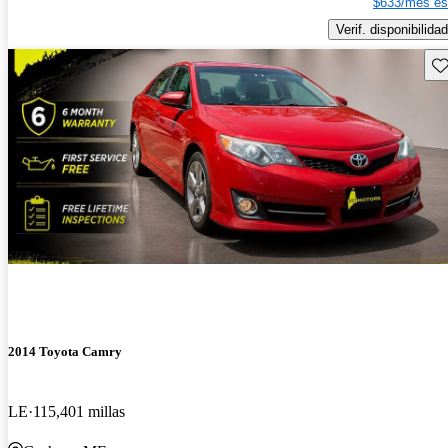
$633/mes es
Verif. disponibilidad
Gu
2014 Toyota Camry
LE
115,401 millas