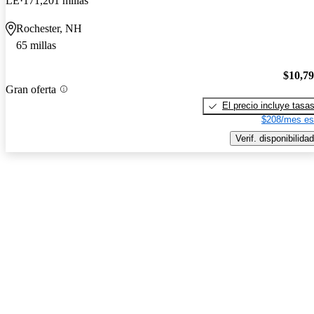
LE
171,201 millas
Rochester, NH
65 millas
$10,7
Gran oferta
El precio incluye tasa
$208/mes es
Verif. disponibilidad