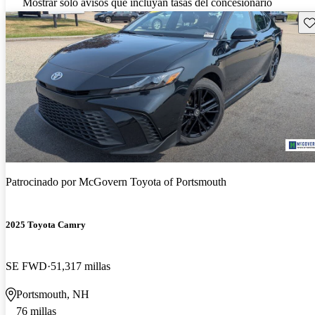
Mostrar solo avisos que incluyan tasas del concesionario
Gu
Patrocinado por
McGovern Toyota of Portsmouth
2025 Toyota Camry
SE FWD
51,317 millas
Portsmouth, NH
76 millas