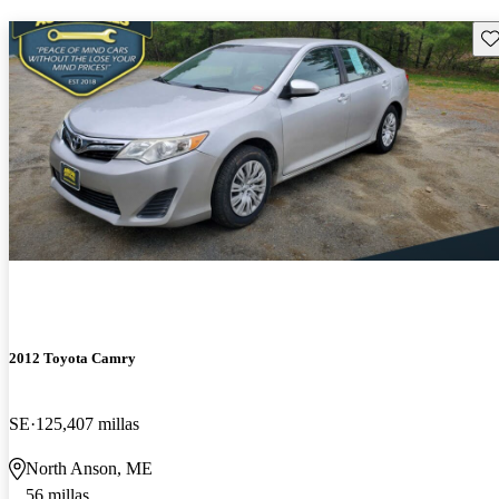
Gu
2012 Toyota Camry
SE
125,407 millas
North Anson, ME
56 millas