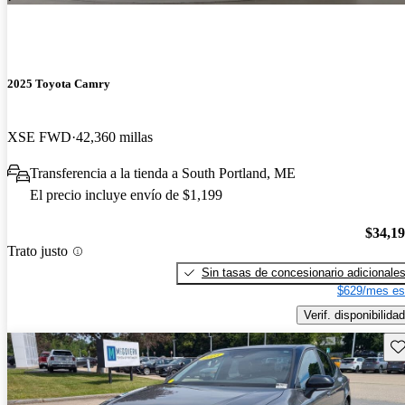
2025 Toyota Camry
XSE FWD
42,360 millas
Transferencia a la tienda a South Portland, ME
El precio incluye envío de $1,199
$34,1
Trato justo
Sin tasas de concesionario adicionale
$629/mes es
Verif. disponibilidad
Gu