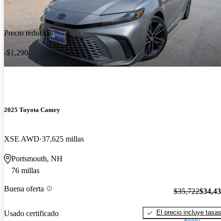
Precio reducido
-$1,290
2025 Toyota Camry
XSE AWD
37,625 millas
Portsmouth, NH
76 millas
Buena oferta
$35,722
$34,4
El precio incluye tasa
Usado certificado