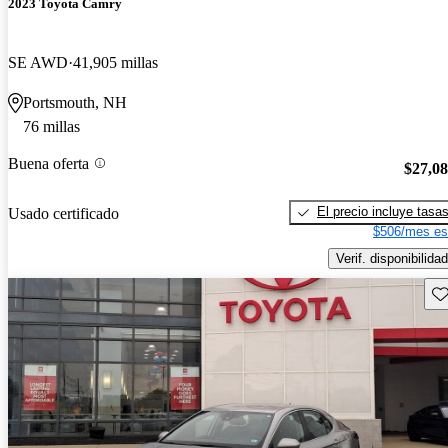
2023 Toyota Camry
SE AWD
41,905 millas
Portsmouth, NH
76 millas
Buena oferta
$27,0
El precio incluye tasa
Usado certificado
$506/mes es
Verif. disponibilidad
Gu