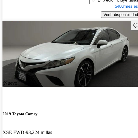
El precio incluye tasa
$480/mes es
Verif. disponibilidad
Gu
¡Nuevo!
2019 Toyota Camry
XSE FWD
98,224 millas