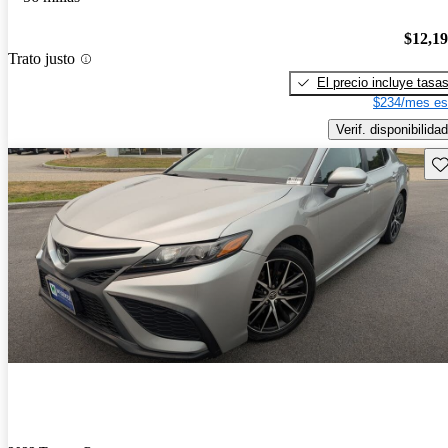
$12,1
Trato justo
El precio incluye tasa
$234/mes es
Verif. disponibilidad
Gu