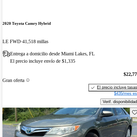
2020 Toyota Camry Hybrid
LE FWD
41,518 millas
Entrega a domicilio desde Miami Lakes, FL
El precio incluye envío de $1,335
$22,7
Gran oferta
El precio incluye tasa
$435/mes es
Verif. disponibilidad
Gu