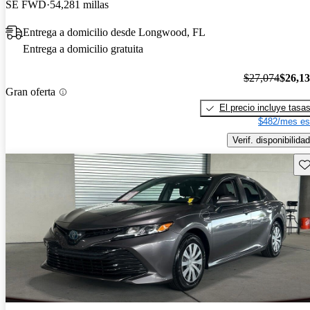
SE FWD
54,281 millas
Entrega a domicilio desde Longwood, FL
Entrega a domicilio gratuita
$27,074
$26,1
Gran oferta
El precio incluye tasa
$482/mes es
Verif. disponibilidad
Gu