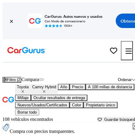
CarGurus: Autos nuevos y usados
Obtene
Con Modo de concesionario
150K+
Toyota Camry Hybrid usados en venta cerca de
Beaufort, SC
Compara
Filtro (2)
Ordenar
Toyota
Camry Hybrid
Año
Precio
A 100 millas de distancia
Millaje
Ocultar resultados de entrega
Nuevos/Usados/Certificados
Color
Propietario único
Borrar todo
108 vehículos encontrados
Guardar búsque
Compra con precios transparentes.