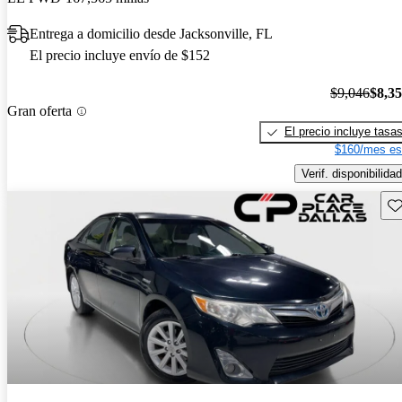
Entrega a domicilio desde Jacksonville, FL
El precio incluye envío de $152
$9,046
$8,3
Gran oferta
El precio incluye tasa
$160/mes es
Verif. disponibilidad
Gu