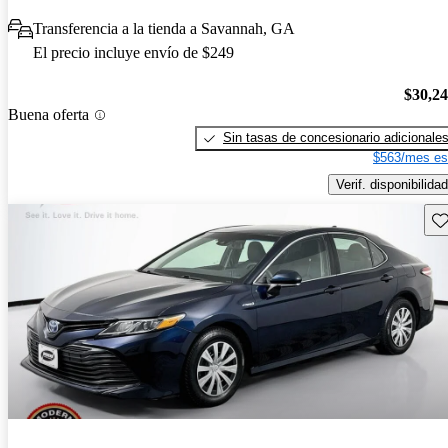
Transferencia a la tienda a Savannah, GA
El precio incluye envío de $249
$30,2
Buena oferta
Sin tasas de concesionario adicionale
$563/mes es
Verif. disponibilidad
Gu