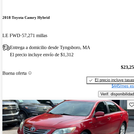
2018 Toyota Camry Hybrid
LE FWD
57,271 millas
Entrega a domicilio desde Tyngsboro, MA
El precio incluye envío de $1,312
$23,2
Buena oferta
El precio incluye tasa
$445/mes es
Verif. disponibilidad
Gu