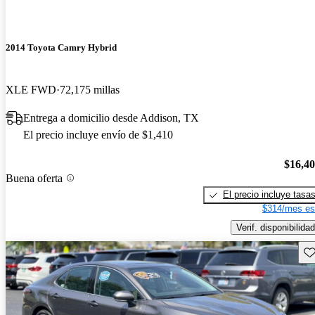
2014 Toyota Camry Hybrid
XLE FWD
72,175 millas
Entrega a domicilio desde Addison, TX
El precio incluye envío de $1,410
$16,4
Buena oferta
El precio incluye tasa
$314/mes es
Verif. disponibilidad
Gu