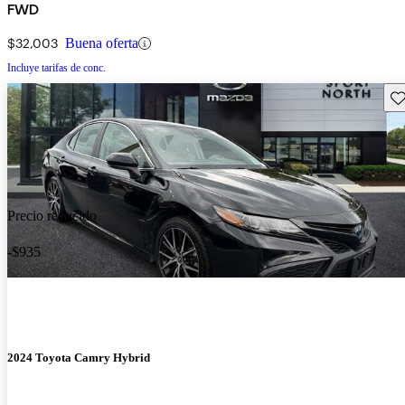
FWD
$32,003
Buena oferta
Incluye tarifas de conc.
Gu
Precio reducido
-$935
2024 Toyota Camry Hybrid