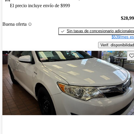
El precio incluye envío de $999
$28,9
Buena oferta
Sin tasas de concesionario adicionale
$539/mes es
Verif. disponibilidad
Gu