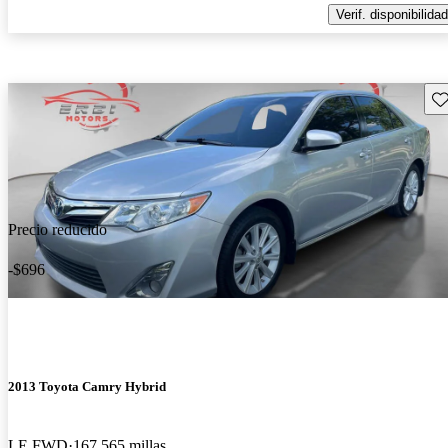
Verif. disponibilidad
Gu
Precio reducido
-$696
2013 Toyota Camry Hybrid
LE FWD
167,565 millas