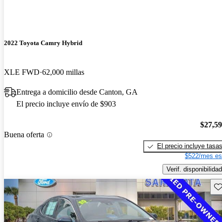
2022 Toyota Camry Hybrid
XLE FWD
62,000 millas
Entrega a domicilio desde Canton, GA
El precio incluye envío de $903
$27,5
Buena oferta
El precio incluye tasa
$522/mes es
Verif. disponibilidad
Gu