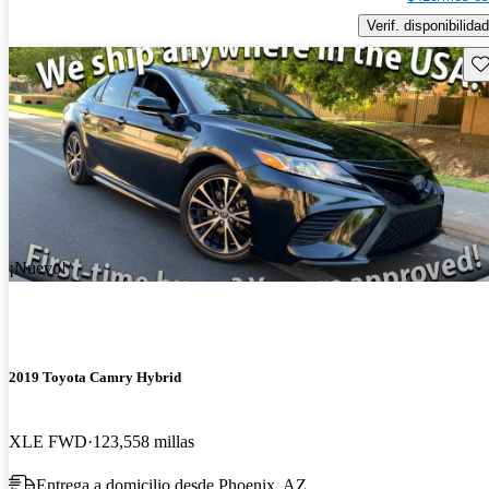
Verif. disponibilidad
Gu
¡Nuevo!
2019 Toyota Camry Hybrid
XLE FWD
123,558 millas
Entrega a domicilio desde Phoenix, AZ