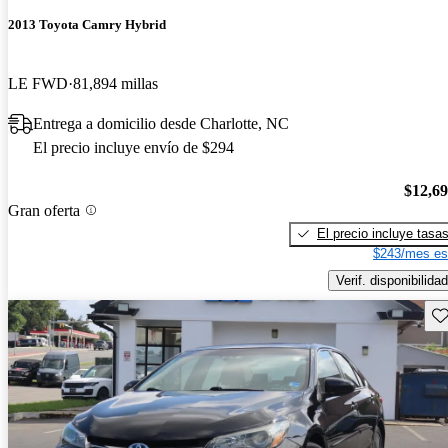
2013 Toyota Camry Hybrid
LE FWD
81,894 millas
Entrega a domicilio desde Charlotte, NC
El precio incluye envío de $294
$12,6
Gran oferta
El precio incluye tasa
$243/mes es
Verif. disponibilidad
Gu