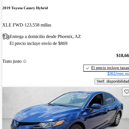
2019 Toyota Camry Hybrid
XLE FWD
123,558 millas
Entrega a domicilio desde Phoenix, AZ
El precio incluye envío de $869
$18,6
Trato justo
El precio incluye tasa
$361/mes es
Verif. disponibilidad
Gu