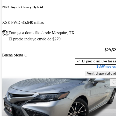
2023 Toyota Camry Hybrid
XSE FWD
35,640 millas
Entrega a domicilio desde Mesquite, TX
El precio incluye envío de $279
$29,5
Buena oferta
El precio incluye tasa
$556/mes es
Verif. disponibilidad
Gu