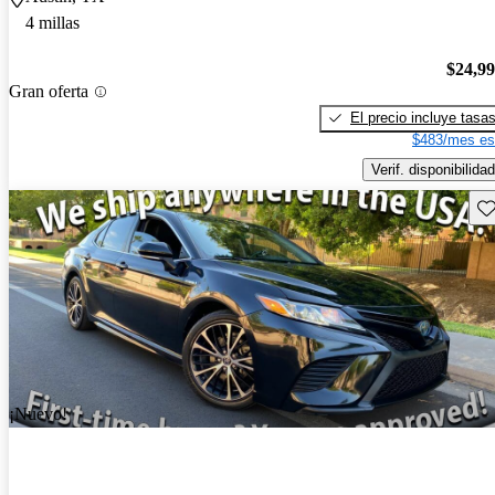
4 millas
$24,9
Gran oferta
El precio incluye tasa
$483/mes es
Verif. disponibilidad
Gu
¡Nuevo!