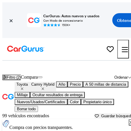
CarGurus: Autos nuevos y usados
Obtene
Con Modo de concesionario
150K+
Toyota Camry Hybrid usados en venta cerca de
Austin, TX
Compara
Filtro (2)
Ordenar
Toyota
Camry Hybrid
Año
Precio
A 50 millas de distancia
Millaje
Ocultar resultados de entrega
Nuevos/Usados/Certificados
Color
Propietario único
Borrar todo
99 vehículos encontrados
Guardar búsque
Compra con precios transparentes.