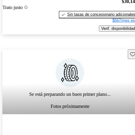
$30,1
Trato justo
Sin tasas de concesionario adicionale
$567/mes es
Verif. disponibilidad
Gu
Se está preparando un buen primer plano...
Fotos próximamente