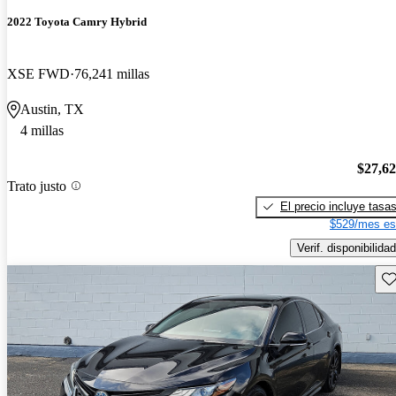
2022 Toyota Camry Hybrid
XSE FWD
76,241 millas
Austin, TX
4 millas
$27,6
Trato justo
El precio incluye tasa
$529/mes es
Verif. disponibilidad
Gu