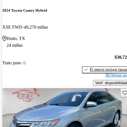
2024 Toyota Camry Hybrid
XSE FWD
49,270 millas
Hutto, TX
24 millas
$30,7
Trato justo
El precio incluye tasa
$574/mes es
Verif. disponibilidad
Gu