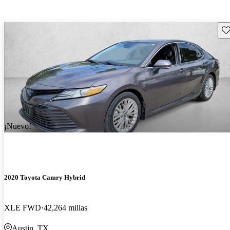
Gu
¡Nuevo!
2020 Toyota Camry Hybrid
XLE FWD
42,264 millas
Austin, TX