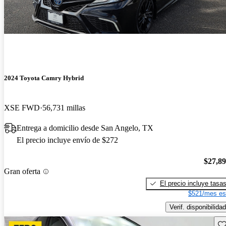
2024 Toyota Camry Hybrid
XSE FWD
56,731 millas
Entrega a domicilio desde San Angelo, TX
El precio incluye envío de $272
$27,8
Gran oferta
El precio incluye tasa
$521/mes es
Verif. disponibilidad
Gu