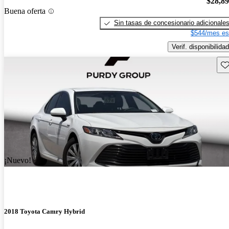
$28,8
Buena oferta
Sin tasas de concesionario adicionale
$544/mes es
Verif. disponibilidad
Gu
¡Nuevo!
2018 Toyota Camry Hybrid