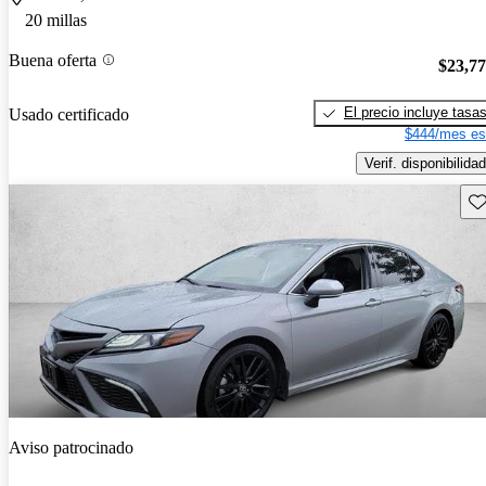
20 millas
Buena oferta
$23,7
El precio incluye tasa
Usado certificado
$444/mes es
Verif. disponibilidad
Gu
Aviso patrocinado