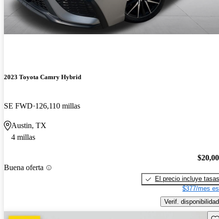
2023 Toyota Camry Hybrid
SE FWD
126,110 millas
Austin, TX
4 millas
$20,0
Buena oferta
El precio incluye tasa
$377/mes es
Verif. disponibilidad
Gu