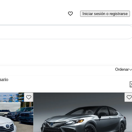
Iniciar sesión o registrarse
Ordenar
nario
Guarda este Aviso
Gu