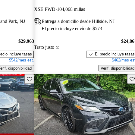
XSE FWD
104,068 millas
land Park, NJ
Entrega a domicilio desde Hillside, NJ
El precio incluye envío de $573
$29,963
$24,86
Trato justo
recio incluye tasas
El precio incluye tasas
$542/mes est.
$462/mes est
erif. disponibilidad
Verif. disponibilidad
Guarda este Aviso
Gu