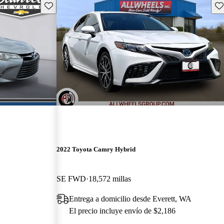
Guarda este Aviso
Gu
2022 Toyota Camry Hybrid
SE FWD
18,572 millas
Entrega a domicilio desde Everett, WA
El precio incluye envío de $2,186