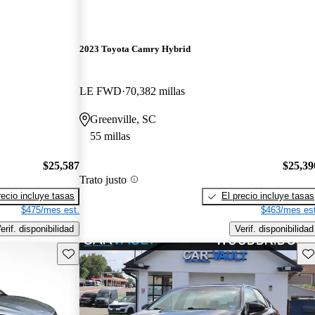
2023 Toyota Camry Hybrid
LE FWD
70,382 millas
Greenville, SC
55 millas
$25,587
$25,39
Trato justo
recio incluye tasas
El precio incluye tasas
$475/mes est.
$463/mes est
erif. disponibilidad
Verif. disponibilidad
Guarda este Aviso
Gu