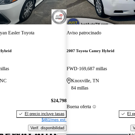
yan Easler Toyota
Aviso patrocinado
Hybrid
2007 Toyota Camry Hybrid
illas
FWD
169,687 millas
, NC
Knoxville, TN
84 millas
$24,798
Buena oferta
El precio incluye tasas
El p
$461/mes est.
Verif. disponibilidad
V