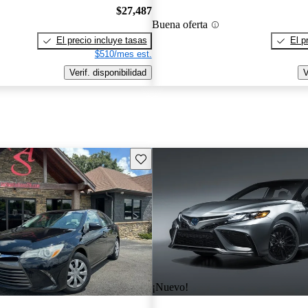
$27,487
Buena oferta
El precio incluye tasas
El p
$510/mes est.
Verif. disponibilidad
V
Guarda este Aviso
¡Nuevo!