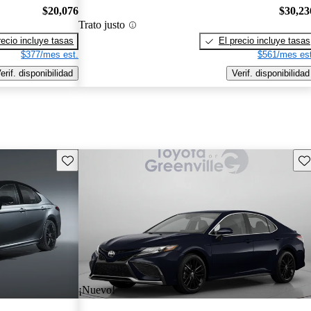
$20,076
$30,23
Trato justo
recio incluye tasas
El precio incluye tasas
$377/mes est.
$561/mes est
erif. disponibilidad
Verif. disponibilidad
Guarda este Aviso
Gu
¡Nuevo!