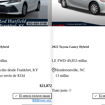
Hybrid
2022 Toyota Camry Hybrid
illas
LE FWD
49,853 millas
cilio desde Frankfort, KY
Hendersonville, NC
uye envío de $334
13 millas
$21,872
Trato justo
El precio incluye tasas
El p
$406/mes est.