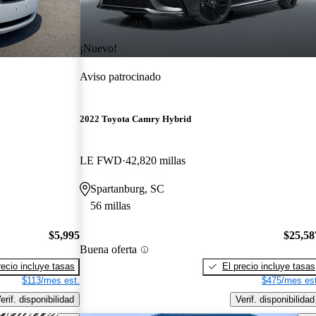
¡Nuevo!
Aviso patrocinado
2022 Toyota Camry Hybrid
LE FWD
42,820 millas
Spartanburg, SC
56 millas
$5,995
$25,58
Buena oferta
recio incluye tasas
El precio incluye tasas
$113/mes est.
$475/mes est
erif. disponibilidad
Verif. disponibilidad