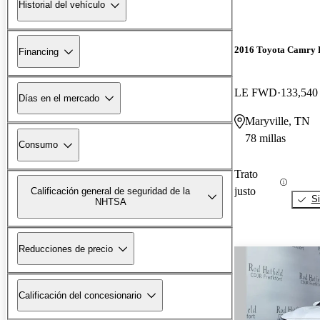
Historial del vehículo
2016 Toyota Camry 
Financing
LE FWD
133,540 
Días en el mercado
Maryville, TN
78 millas
Consumo
Trato
justo
Calificación general de seguridad de la
Si
NHTSA
Reducciones de precio
Calificación del concesionario