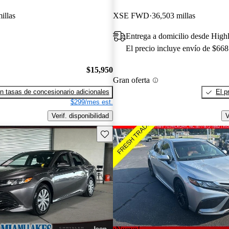
illas
XSE FWD
36,503 millas
Entrega a domicilio desde High
El precio incluye envío de $668
$15,950
Gran oferta
n tasas de concesionario adicionales
El p
$299/mes est.
Verif. disponibilidad
V
Guarda este Aviso