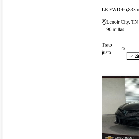
LE FWD
66,833 m
Lenoir City, TN
96 millas
Trato
justo
Si