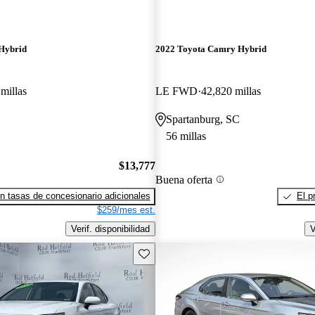
Hybrid
2022 Toyota Camry Hybrid
millas
LE FWD
42,820 millas
Spartanburg, SC
56 millas
$13,777
Buena oferta
n tasas de concesionario adicionales
El p
$259/mes est.
Verif. disponibilidad
V
Guarda este Aviso