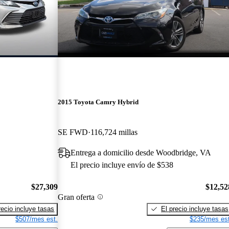
2015 Toyota Camry Hybrid
SE FWD
116,724 millas
Entrega a domicilio desde Woodbridge, VA
El precio incluye envío de $538
$27,309
$12,52
Gran oferta
recio incluye tasas
El precio incluye tasas
$507/mes est.
$235/mes est