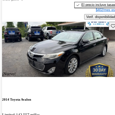
El precio incluye tasa
$402/mes es
Verif. disponibilidad
Gu
¡Nuevo!
2014 Toyota Avalon
Limited
142,557 millas