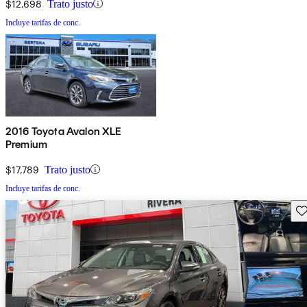
$12,698
Trato justo
Incluye tarifas de conc.
2016 Toyota Avalon XLE
Premium
$17,789
Trato justo
Incluye tarifas de conc.
Gu