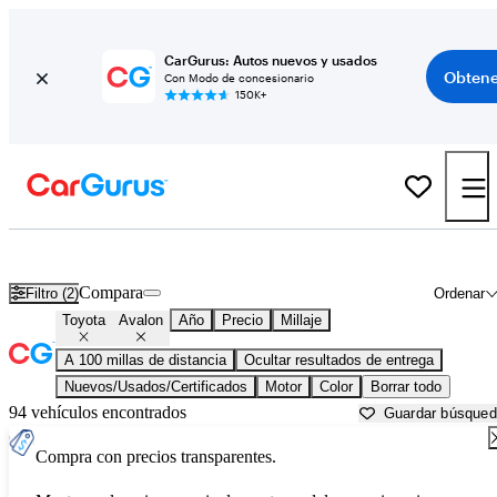
CarGurus: Autos nuevos y usados
Obtene
Con Modo de concesionario
150K+
Toyota Avalon usados en venta cerca de
Albany, NY
Compara
Filtro (2)
Ordenar
Toyota
Avalon
Año
Precio
Millaje
A 100 millas de distancia
Ocultar resultados de entrega
Nuevos/Usados/Certificados
Motor
Color
Borrar todo
94 vehículos encontrados
Guardar búsque
Compra con precios transparentes.