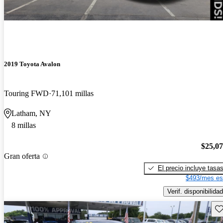
2019 Toyota Avalon
Touring FWD
71,101 millas
Latham, NY
8 millas
$25,0
Gran oferta
El precio incluye tasa
$493/mes es
Verif. disponibilidad
Gu