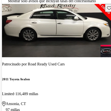
Mostrar solo avisos que incluyan tasas del concesionario
Gu
Patrocinado por
Road Ready Used Cars
2011 Toyota Avalon
Limited
116,489 millas
Ansonia, CT
97 millas