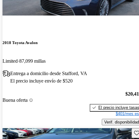
2018 Toyota Avalon
Limited
87,099 millas
Entrega a domicilio desde Stafford, VA
El precio incluye envío de $520
$20,4
Buena oferta
El precio incluye tasa
$401/mes es
Verif. disponibilidad
Gu