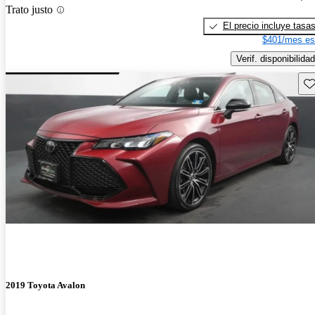
Trato justo
El precio incluye tasa
$401/mes es
Verif. disponibilidad
Gu
2019 Toyota Avalon