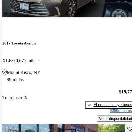
¡Nuevo!
2017 Toyota Avalon
XLE
70,677 millas
Mount Kisco, NY
99 millas
$19,7
Trato justo
El precio incluye tasa
$389/mes es
Verif. disponibilidad
Gu