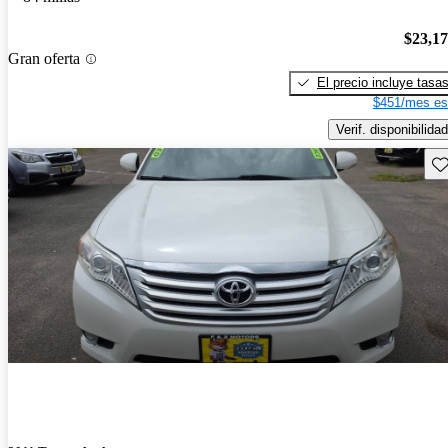
$23,1
Gran oferta
El precio incluye tasa
$451/mes es
Verif. disponibilidad
Gu