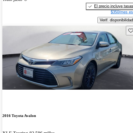
El precio incluye tasa
$350/mes es
Verif. disponibilidad
Gu
2016 Toyota Avalon