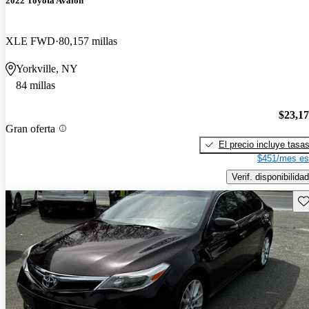
2022 Toyota Avalon
XLE FWD
80,157 millas
Yorkville, NY
84 millas
$23,1
Gran oferta
El precio incluye tasa
$451/mes es
Verif. disponibilidad
Gu