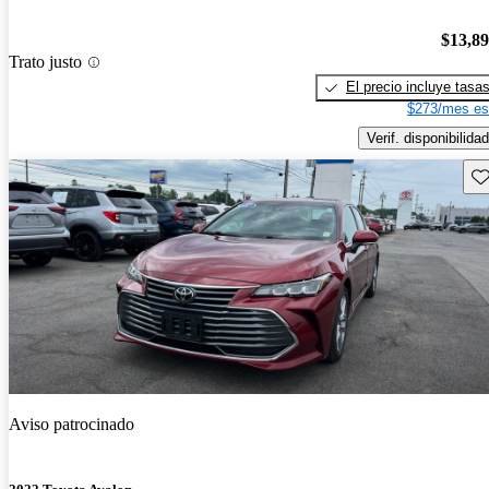
$13,8
Trato justo
El precio incluye tasa
$273/mes es
Verif. disponibilidad
Gu
Aviso patrocinado