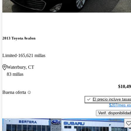
2013 Toyota Avalon
Limited
165,621 millas
Waterbury, CT
83 millas
$10,4
Buena oferta
El precio incluye tasa
$207/mes es
Verif. disponibilidad
Gu