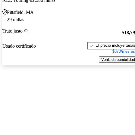
XLE Touring
82,586 millas
Pittsfield, MA
29 millas
Trato justo
$18,7
El precio incluye tasa
Usado certificado
$370/mes es
Verif. disponibilidad