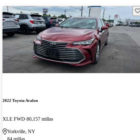
Gu
2022 Toyota Avalon
XLE FWD
80,157 millas
Yorkville, NY
84 millas