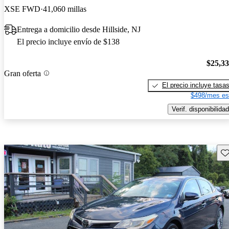
XSE FWD
41,060 millas
Entrega a domicilio desde Hillside, NJ
El precio incluye envío de $138
$25,3
Gran oferta
El precio incluye tasa
$498/mes es
Verif. disponibilidad
Gu