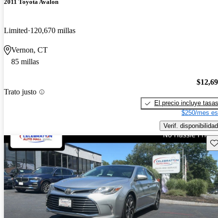
2011 Toyota Avalon
Limited
120,670 millas
Vernon, CT
85 millas
$12,6
Trato justo
El precio incluye tasa
$250/mes es
Verif. disponibilidad
Gu