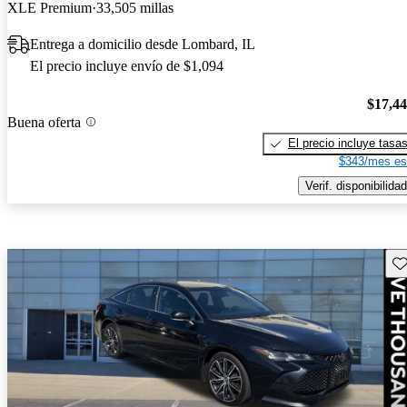
XLE Premium
33,505 millas
Entrega a domicilio desde Lombard, IL
El precio incluye envío de $1,094
$17,4
Buena oferta
El precio incluye tasa
$343/mes es
Verif. disponibilidad
Gu