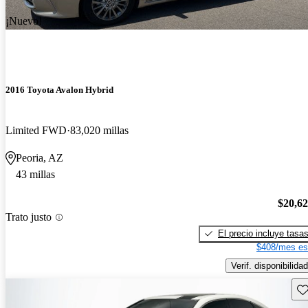
¡Nuevo!
2016 Toyota Avalon Hybrid
Limited FWD
83,020 millas
Peoria, AZ
43 millas
$20,6
Trato justo
El precio incluye tasa
$408/mes es
Verif. disponibilidad
Gu