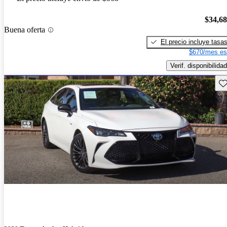
$34,6
Buena oferta
El precio incluye tasa
$670/mes es
Verif. disponibilidad
Gu