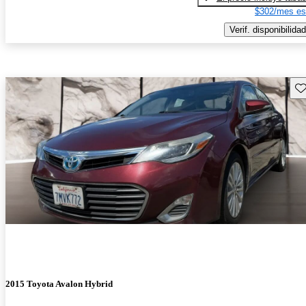
$302/mes es
Verif. disponibilidad
Gu
2015 Toyota Avalon Hybrid