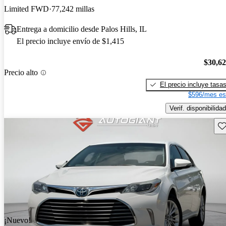
Limited FWD
77,242 millas
Entrega a domicilio desde Palos Hills, IL
El precio incluye envío de $1,415
$30,6
Precio alto
El precio incluye tasa
$596/mes es
Verif. disponibilidad
Gu
¡Nuevo!