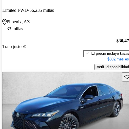
Limited FWD
56,235 millas
Phoenix, AZ
33 millas
$30,4
Trato justo
El precio incluye tasa
$602/mes es
Verif. disponibilidad
Gu