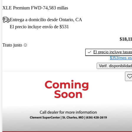
XLE Premium FWD
74,583 millas
Entrega a domicilio desde Ontario, CA
El precio incluye envío de $531
$18,1
Trato justo
El precio incluye tasa
$353/mes es
Verif. disponibilidad
Gu