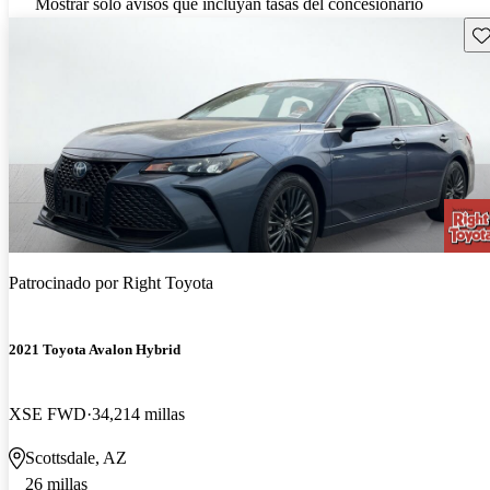
Mostrar solo avisos que incluyan tasas del concesionario
Gu
Patrocinado por
Right Toyota
2021 Toyota Avalon Hybrid
XSE FWD
34,214 millas
Scottsdale, AZ
26 millas