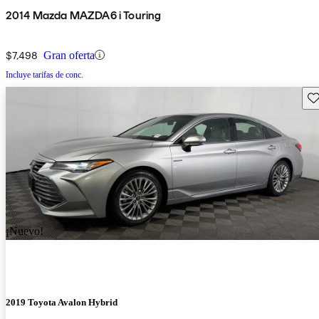
2014 Mazda MAZDA6 i Touring
$7,498
Gran oferta
Incluye tarifas de conc.
Gu
¡Nuevo!
2019 Toyota Avalon Hybrid