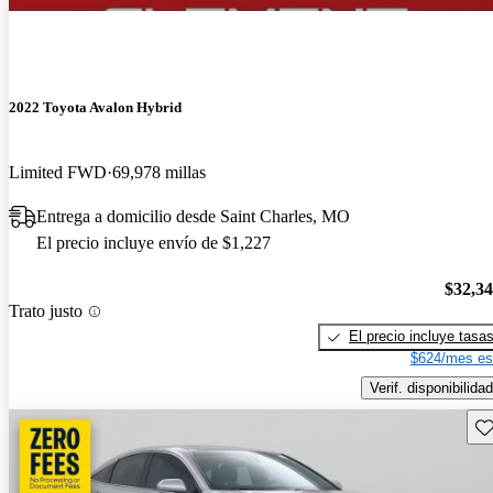
2022 Toyota Avalon Hybrid
Limited FWD
69,978 millas
Entrega a domicilio desde Saint Charles, MO
El precio incluye envío de $1,227
$32,3
Trato justo
El precio incluye tasa
$624/mes es
Verif. disponibilidad
Gu