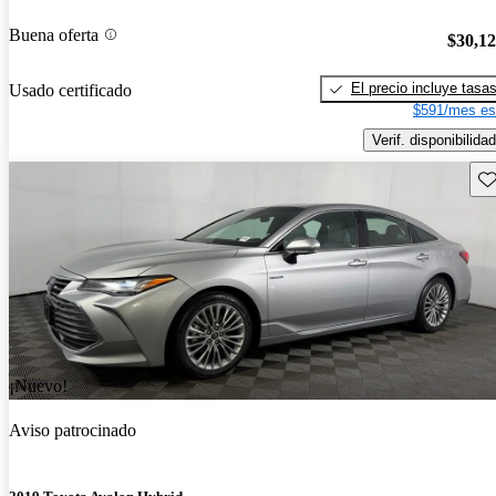
Buena oferta
$30,1
El precio incluye tasa
Usado certificado
$591/mes es
Verif. disponibilidad
Gu
¡Nuevo!
Aviso patrocinado