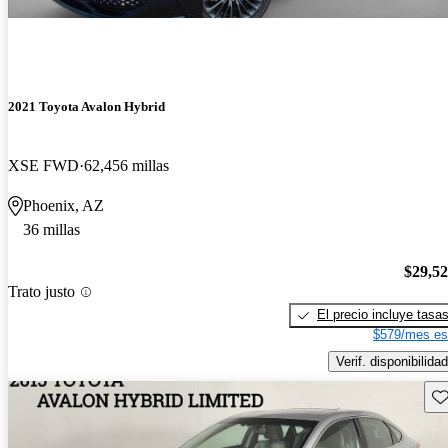
2021 Toyota Avalon Hybrid
XSE FWD
62,456 millas
Phoenix, AZ
36 millas
$29,5
Trato justo
El precio incluye tasa
$579/mes es
Verif. disponibilidad
Gu