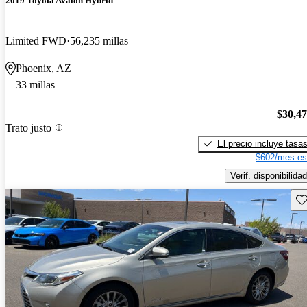
2019 Toyota Avalon Hybrid
Limited FWD
56,235 millas
Phoenix, AZ
33 millas
$30,4
Trato justo
El precio incluye tasa
$602/mes es
Verif. disponibilidad
Gu