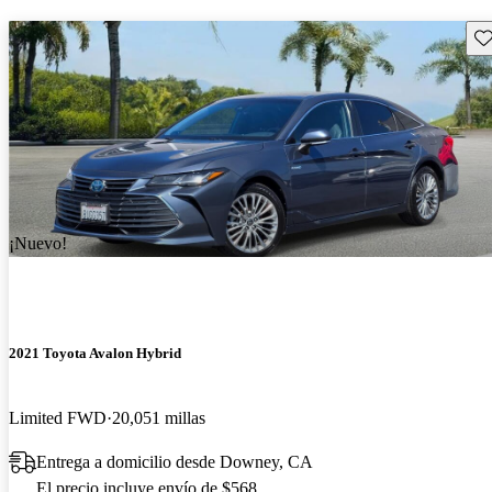
Gu
¡Nuevo!
2021 Toyota Avalon Hybrid
Limited FWD
20,051 millas
Entrega a domicilio desde Downey, CA
El precio incluye envío de $568