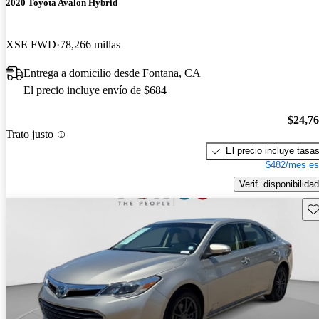
2020 Toyota Avalon Hybrid
XSE FWD
78,266 millas
Entrega a domicilio desde Fontana, CA
El precio incluye envío de $684
$24,7
Trato justo
El precio incluye tasa
$482/mes es
Verif. disponibilidad
Gu