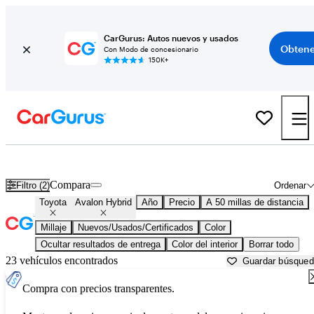
CarGurus: Autos nuevos y usados
Obtene
Con Modo de concesionario
150K+
Toyota Avalon Hybrid usados en venta cerca de
Apache Junction, A
Compara
Filtro (2)
Ordenar
Toyota
Avalon Hybrid
Año
Precio
A 50 millas de distancia
Millaje
Nuevos/Usados/Certificados
Color
Ocultar resultados de entrega
Color del interior
Borrar todo
23 vehículos encontrados
Guardar búsque
Compra con precios transparentes.