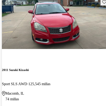
Gu
2011 Suzuki Kizashi
Sport SLS AWD
125,545 millas
Macomb, IL
74 millas