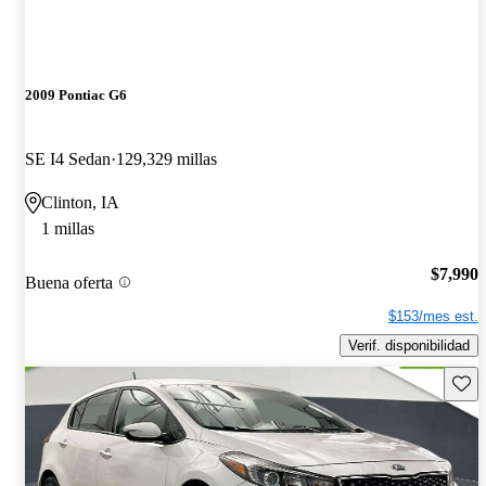
2009 Pontiac G6
SE I4 Sedan
129,329 millas
Clinton, IA
1 millas
$7,990
Buena oferta
$153/mes est.
Verif. disponibilidad
Guard