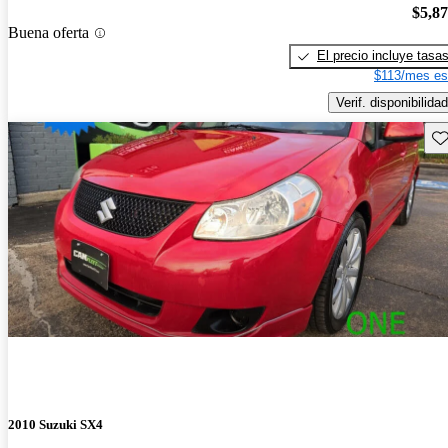
$5,8
Buena oferta
El precio incluye tasa
$113/mes es
Verif. disponibilidad
Gu
2010 Suzuki SX4