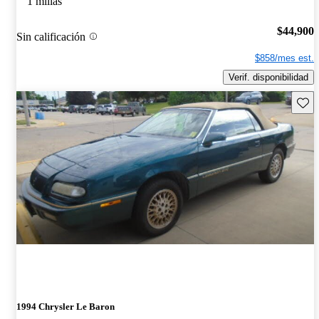
1 millas
$44,900
Sin calificación
$858/mes est.
Verif. disponibilidad
Guard
1994 Chrysler Le Baron