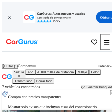
CarGurus: Autos nuevos y usados
Obtene
Con Modo de concesionario
150K+
Autos Suzuki usados en venta cerca de
Davenport, IA
Compara
Filtro (1)
Ordenar
Suzuki
Año
A 100 millas de distancia
Millaje
Color
Transmisión
Borrar todo
7 vehículos encontrados
Guardar búsque
Compra con precios transparentes.
Mostrar solo avisos que incluyan tasas del concesionario