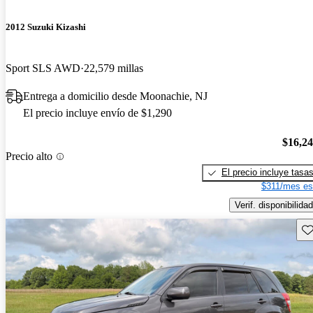
2012 Suzuki Kizashi
Sport SLS AWD
22,579 millas
Entrega a domicilio desde Moonachie, NJ
El precio incluye envío de $1,290
$16,2
Precio alto
El precio incluye tasa
$311/mes es
Verif. disponibilidad
Gu