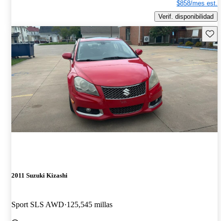
$858/mes est.
Verif. disponibilidad
Guard
2011 Suzuki Kizashi
Sport SLS AWD
125,545 millas