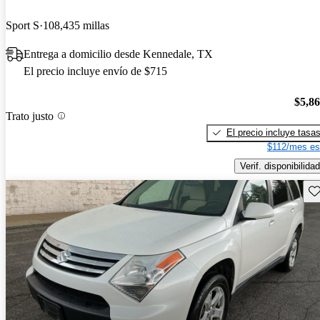
Sport S
108,435 millas
Entrega a domicilio desde Kennedale, TX
El precio incluye envío de $715
$5,8
Trato justo
El precio incluye tasa
$112/mes es
Verif. disponibilidad
Gu