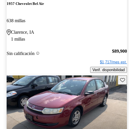
1957 Chevrolet Bel Air
638 millas
Clarence, IA
1 millas
$89,900
Sin calificación
$1,717/mes est.
Verif. disponibilidad
Guard