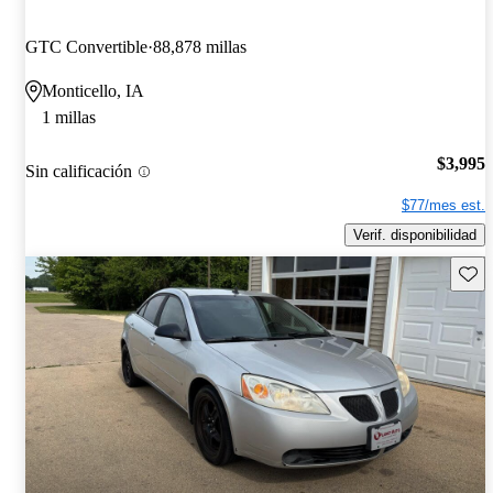
GTC Convertible
88,878 millas
Monticello, IA
1 millas
$3,995
Sin calificación
$77/mes est.
Verif. disponibilidad
Guard