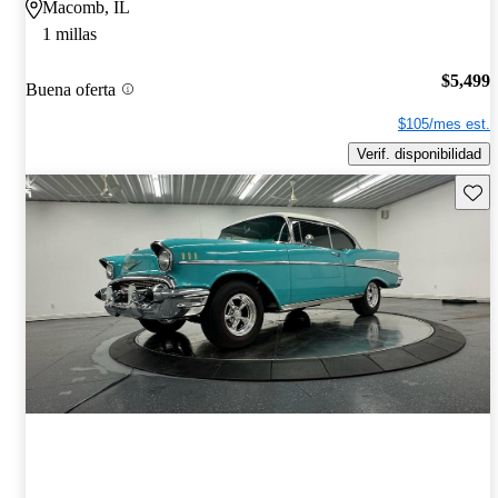
Macomb, IL
1 millas
$5,499
Buena oferta
$105/mes est.
Verif. disponibilidad
Guard