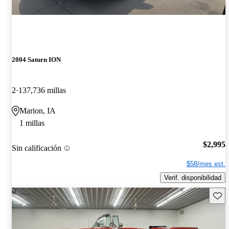
2004 Saturn ION
2
137,736 millas
Marion, IA
1 millas
$2,995
Sin calificación
$58/mes est.
Verif. disponibilidad
Guard