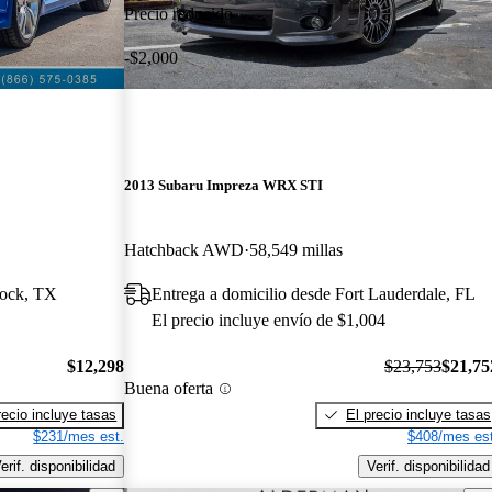
Precio reducido
-$2,000
2013 Subaru Impreza WRX STI
Hatchback AWD
58,549 millas
bock, TX
Entrega a domicilio desde Fort Lauderdale, FL
El precio incluye envío de $1,004
$12,298
$23,753
$21,75
Buena oferta
recio incluye tasas
El precio incluye tasas
$231/mes est.
$408/mes est
erif. disponibilidad
Verif. disponibilidad