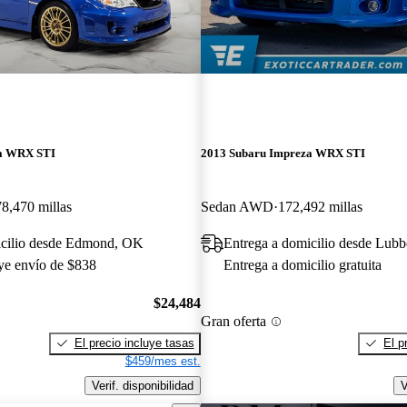
za WRX STI
2013 Subaru Impreza WRX STI
78,470 millas
Sedan AWD
172,492 millas
icilio desde Edmond, OK
Entrega a domicilio desde Lub
uye envío de $838
Entrega a domicilio gratuita
$24,484
Gran oferta
El precio incluye tasas
El p
$459/mes est.
Verif. disponibilidad
V