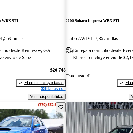
za WRX STI
2006 Subaru Impreza WRX STI
91,559 millas
Turbo AWD
117,857 millas
icilio desde Kennesaw, GA
Entrega a domicilio desde Ever
uye envío de $553
El precio incluye envío de $2,1
$20,748
Trato justo
El precio incluye tasas
El p
$389/mes est.
Verif. disponibilidad
V
Guarda este Aviso