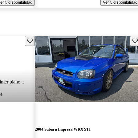
erif. disponibilidad
Verif. disponibilidad
Guarda este Aviso
Gu
imer plano...
te
2004 Subaru Impreza WRX STI