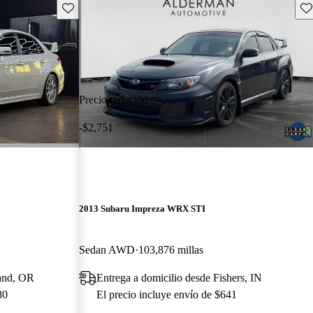
Guarda este Aviso
Gu
Precio reducido
-$2,751
2013 Subaru Impreza WRX STI
Sedan AWD
103,876 millas
land, OR
Entrega a domicilio desde Fishers, IN
80
El precio incluye envío de $641