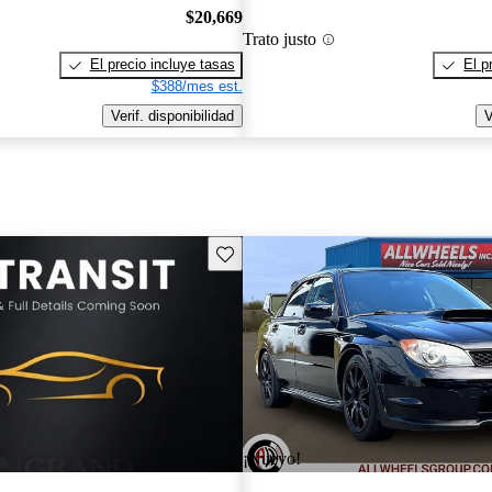
$20,669
Trato justo
El precio incluye tasas
El p
$388/mes est.
Verif. disponibilidad
V
Guarda este Aviso
¡Nuevo!