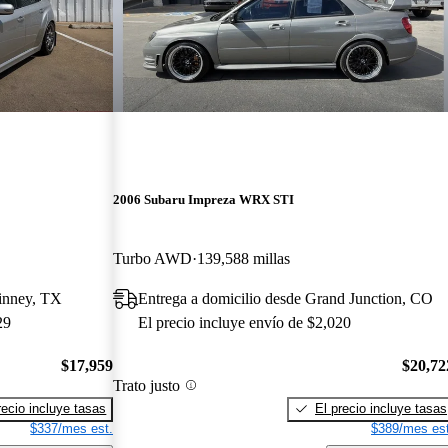
2006 Subaru Impreza WRX STI
Turbo AWD
139,588 millas
inney, TX
Entrega a domicilio desde Grand Junction, CO
29
El precio incluye envío de $2,020
$17,959
$20,72
Trato justo
recio incluye tasas
El precio incluye tasas
$337/mes est.
$389/mes est