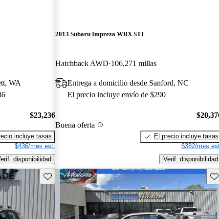
2013 Subaru Impreza WRX STI
Hatchback AWD
106,271 millas
ett, WA
Entrega a domicilio desde Sanford, NC
86
El precio incluye envío de $290
$23,236
$20,37
Buena oferta
recio incluye tasas
El precio incluye tasas
$436/mes est.
$382/mes est
erif. disponibilidad
Verif. disponibilidad
Guarda este Aviso
Gu