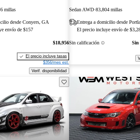
6 millas
Sedan AWD
83,804 millas
icilio desde Conyers, GA
Entrega a domicilio desde Port
uye envío de $157
El precio incluye envío de $3,2
$18,956
Sin calificación
Sin
El precio incluye tasas
V
$356/mes est.
Verif. disponibilidad
Guarda este Aviso