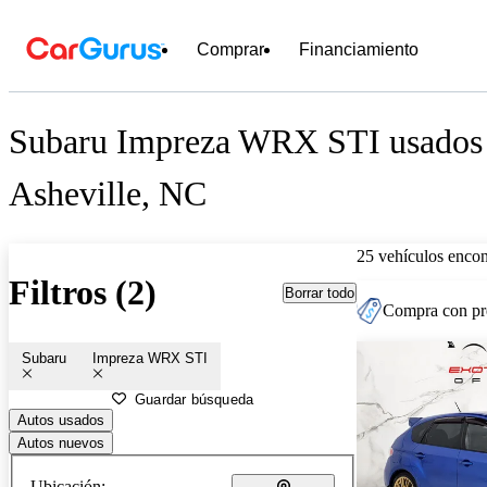
Comprar
Financiamiento
Subaru Impreza WRX STI usados e
Asheville, NC
25 vehículos encon
Filtros (2)
Borrar todo
Compra con pre
Subaru
Impreza WRX STI
Guardar búsqueda
Autos usados
Autos nuevos
Ubicación: