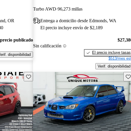
Turbo AWD
96,273 millas
land, OR
Entrega a domicilio desde Edmonds, WA
80
El precio incluye envío de $2,189
 precio publicado
$27,38
Sin calificación
El precio incluye tasas
erif. disponibilidad
$513/mes est
Verif. disponibilidad
Guarda este Aviso
Gu