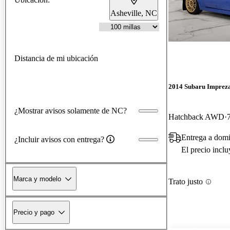
Asheville, NC
Distancia de mi ubicación
2014 Subaru Impre
¿Mostrar avisos solamente de NC?
Hatchback AWD
Entrega a dom
¿Incluir avisos con entrega?
El precio incl
Marca y modelo
Trato justo
Precio y pago