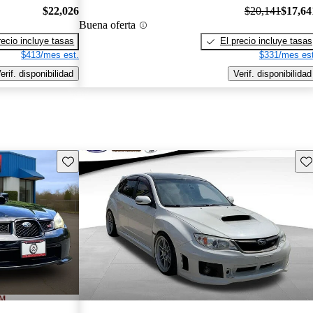
$22,026
$20,141
$17,64
Buena oferta
recio incluye tasas
El precio incluye tasas
$413/mes est.
$331/mes est
erif. disponibilidad
Verif. disponibilidad
Guarda este Aviso
Gu