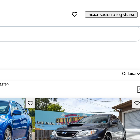
Iniciar sesión o registrarse
Ordenar
nario
Guarda este Aviso
Gu