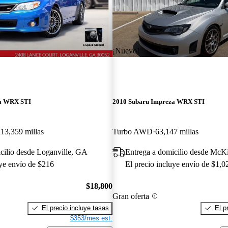
¡Nuevo!
za WRX STI
2010 Subaru Impreza WRX STI
113,359 millas
Turbo AWD
63,147 millas
cilio desde Loganville, GA
Entrega a domicilio desde McK
uye envío de $216
El precio incluye envío de $1,0
$18,800
Gran oferta
El precio incluye tasas
El p
$353/mes est.