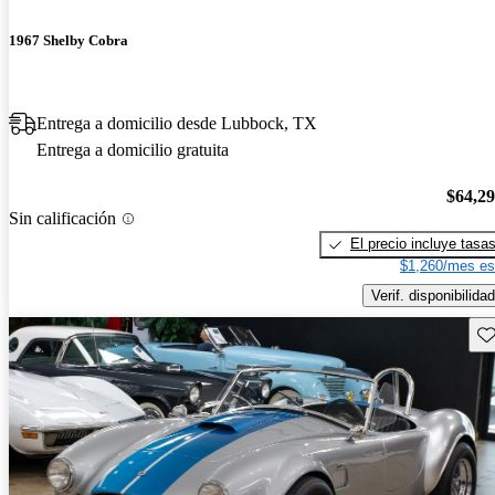
1967 Shelby Cobra
Entrega a domicilio desde Lubbock, TX
Entrega a domicilio gratuita
$64,2
Sin calificación
El precio incluye tasa
$1,260/mes es
Verif. disponibilidad
Gu