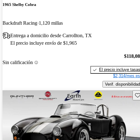
1965 Shelby Cobra
Backdraft Racing
1,120 millas
Entrega a domicilio desde Carrollton, TX
El precio incluye envío de $1,965
$118,0
Sin calificación
El precio incluye tasa
$2,314/mes es
Verif. disponibilidad
Gu