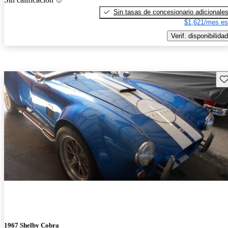
Sin tasas de concesionario adicionale
$1,621/mes es
Verif. disponibilidad
Gu
1967 Shelby Cobra