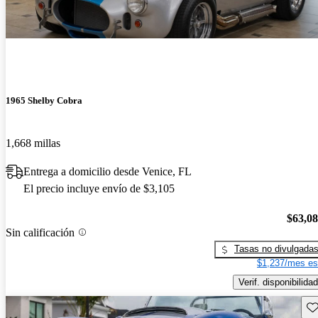
1965 Shelby Cobra
1,668 millas
Entrega a domicilio desde Venice, FL
El precio incluye envío de $3,105
$63,0
Sin calificación
Tasas no divulgada
$1,237/mes es
Verif. disponibilidad
Gu