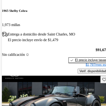
1965 Shelby Cobra
1,973 millas
Entrega a domicilio desde Saint Charles, MO
El precio incluye envío de $1,479
$91,6
Sin calificación
El precio incluye tasa
$1,797/mes es
Verif. disponibilidad
Gu