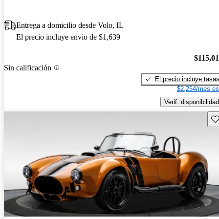
Entrega a domicilio desde Volo, IL
El precio incluye envío de $1,639
$115,0
Sin calificación
El precio incluye tasa
$2,254/mes es
Verif. disponibilidad
Gu