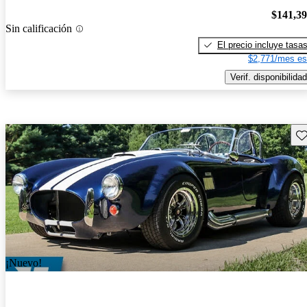
$141,3
Sin calificación
El precio incluye tasa
$2,771/mes es
Verif. disponibilidad
Gu
¡Nuevo!