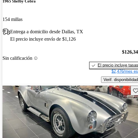
1965 Shelby Cobra
154 millas
Entrega a domicilio desde Dallas, TX
El precio incluye envío de $1,126
$126,3
Sin calificación
El precio incluye tasa
$2,476/mes es
Verif. disponibilidad
Gu