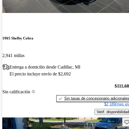
1965 Shelby Cobra
2,941 millas
Entrega a domicilio desde Cadillac, MI
El precio incluye envío de $2,692
$111,6
Sin calificación
Sin tasas de concesionario adicionale
$2,189/mes es
Verif. disponibilidad
Gu