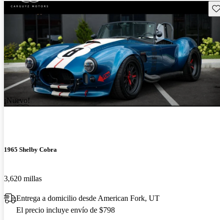
Gu
¡Nuevo!
1965 Shelby Cobra
3,620 millas
Entrega a domicilio desde American Fork, UT
El precio incluye envío de $798