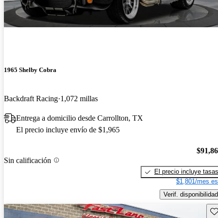
1965 Shelby Cobra
Backdraft Racing
1,072 millas
Entrega a domicilio desde Carrollton, TX
El precio incluye envío de $1,965
$91,8
Sin calificación
El precio incluye tasa
$1,801/mes es
Verif. disponibilidad
Gu