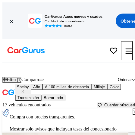
CarGurus: Autos nuevos y usados
Obtene
Con Modo de concesionario
150K+
Autos Shelby usados en venta cerca de
Palm Desert, CA
Compara
Filtro (1)
Ordenar
Shelby
Año
A 100 millas de distancia
Millaje
Color
Transmisión
Borrar todo
17 vehículos encontrados
Guardar búsque
Compra con precios transparentes.
Mostrar solo avisos que incluyan tasas del concesionario