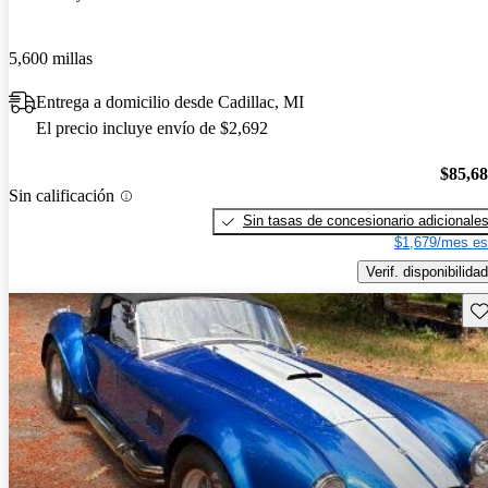
5,600 millas
Entrega a domicilio desde Cadillac, MI
El precio incluye envío de $2,692
$85,6
Sin calificación
Sin tasas de concesionario adicionale
$1,679/mes es
Verif. disponibilidad
Gu