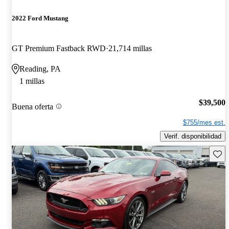
2022 Ford Mustang
GT Premium Fastback RWD
21,714 millas
Reading, PA
1 millas
$39,500
Buena oferta
$755/mes est.
Verif. disponibilidad
Guard