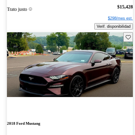
$15,428
Trato justo
$298/mes est.
Verif. disponibilidad
Guard
2018 Ford Mustang