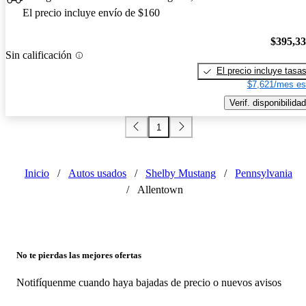
El precio incluye envío de $160
$395,3
Sin calificación
El precio incluye tasa
$7,621/mes es
Verif. disponibilidad
1
Inicio
/
Autos usados
/
Shelby Mustang
/
Pennsylvania
/
Allentown
No te pierdas las mejores ofertas
Notifíquenme cuando haya bajadas de precio o nuevos avisos