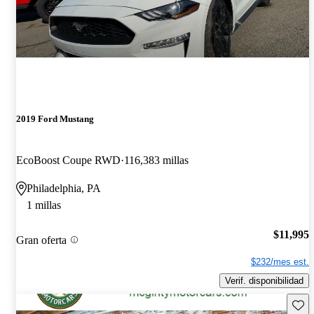
2019 Ford Mustang
EcoBoost Coupe RWD
116,383 millas
Philadelphia, PA
1 millas
$11,995
Gran oferta
$232/mes est.
Verif. disponibilidad
Guard