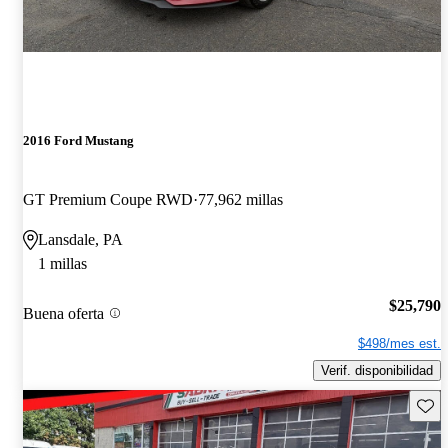
2016 Ford Mustang
GT Premium Coupe RWD
77,962 millas
Lansdale, PA
1 millas
$25,790
Buena oferta
$498/mes est.
Verif. disponibilidad
Guard