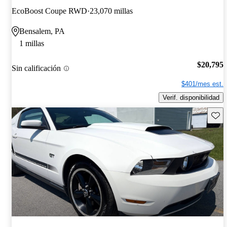
EcoBoost Coupe RWD
23,070 millas
Bensalem, PA
1 millas
$20,795
Sin calificación
$401/mes est.
Verif. disponibilidad
Guard