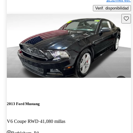
$232/mes est.
Verif. disponibilidad
Guard
2013 Ford Mustang
V6 Coupe RWD
41,080 millas