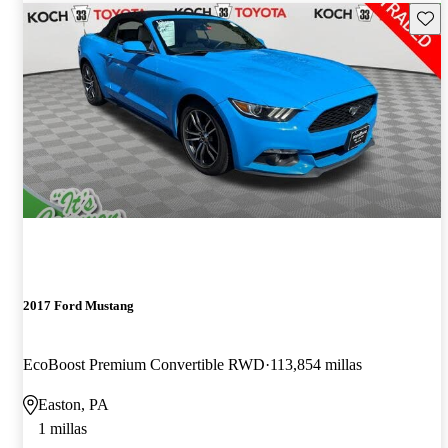
Guard
2017 Ford Mustang
EcoBoost Premium Convertible RWD
113,854 millas
Easton, PA
1 millas