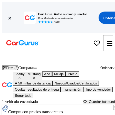
CarGurus: Autos nuevos y usados
Obtene
Con Modo de concesionario
150K+
Shelby Mustang usados en venta cerca de
Allentown, PA
Compara
Filtro (2)
Ordenar
Shelby
Mustang
Año
Millaje
Precio
A 50 millas de distancia
Nuevos/Usados/Certificados
Ocultar resultados de entrega
Transmisión
Tipo de vendedor
Borrar todo
1 vehículo encontrado
Guardar búsque
Compra con precios transparentes.