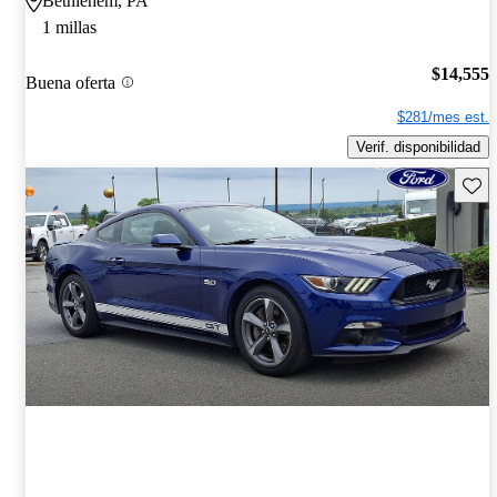
Bethlehem, PA
1 millas
$14,555
Buena oferta
$281/mes est.
Verif. disponibilidad
Guard