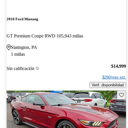
2010 Ford Mustang
GT Premium Coupe RWD
105,943 millas
Slatington, PA
1 millas
$14,999
Sin calificación
$290/mes est.
Verif. disponibilidad
Guard