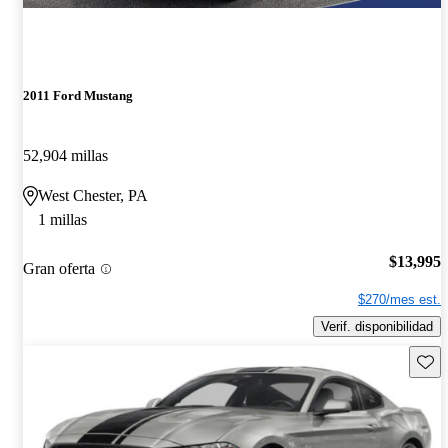
2011 Ford Mustang
52,904 millas
West Chester, PA
1 millas
$13,995
Gran oferta
$270/mes est.
Verif. disponibilidad
Guard