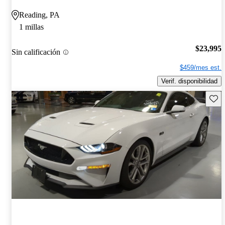
Reading, PA
1 millas
$23,995
Sin calificación
$459/mes est.
Verif. disponibilidad
Guard