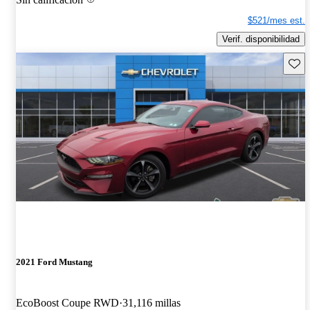
$521/mes est.
Verif. disponibilidad
Guard
2021 Ford Mustang
EcoBoost Coupe RWD
31,116 millas