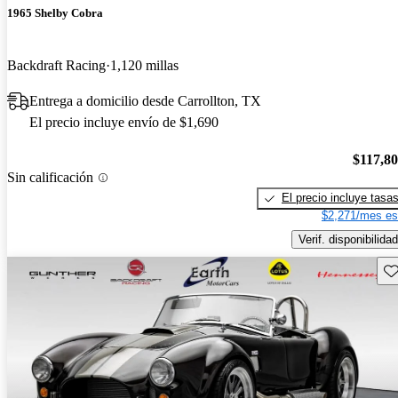
1965 Shelby Cobra
Backdraft Racing
1,120 millas
Entrega a domicilio desde Carrollton, TX
El precio incluye envío de $1,690
$117,8
Sin calificación
El precio incluye tasa
$2,271/mes es
Verif. disponibilidad
Gu