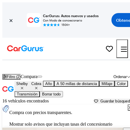
CarGurus: Autos nuevos y usados
Obtene
Con Modo de concesionario
150K+
Shelby Cobra usados en venta cerca de
Ann Arbor, MI
Compara
Filtro (2)
Ordenar
Shelby
Cobra
Año
A 50 millas de distancia
Millaje
Color
Transmisión
Borrar todo
16 vehículos encontrados
Guardar búsque
Compra con precios transparentes.
Mostrar solo avisos que incluyan tasas del concesionario