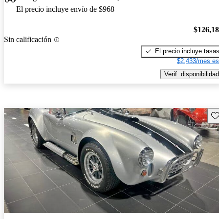
El precio incluye envío de $968
$126,1
Sin calificación
El precio incluye tasa
$2,433/mes es
Verif. disponibilidad
Gu