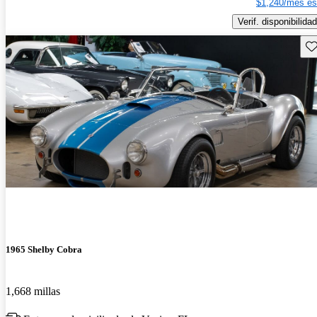
$1,240/mes es
Verif. disponibilidad
Gu
1965 Shelby Cobra
1,668 millas