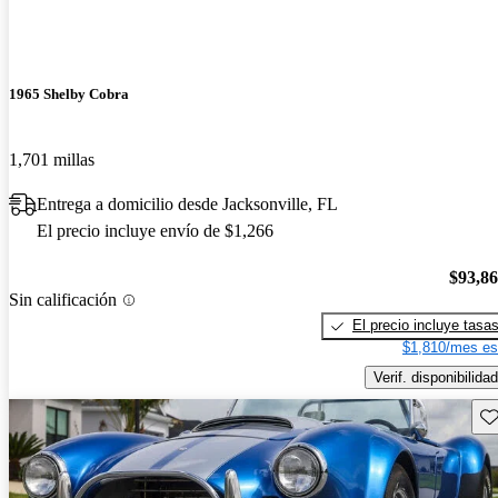
1965 Shelby Cobra
1,701 millas
Entrega a domicilio desde Jacksonville, FL
El precio incluye envío de $1,266
$93,8
Sin calificación
El precio incluye tasa
$1,810/mes es
Verif. disponibilidad
Gu