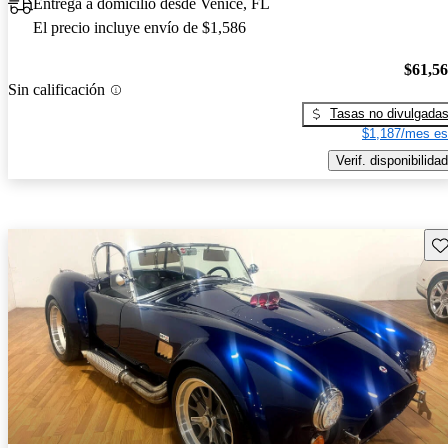
Entrega a domicilio desde Venice, FL
El precio incluye envío de $1,586
$61,5
Sin calificación
Tasas no divulgada
$1,187/mes es
Verif. disponibilidad
Gu