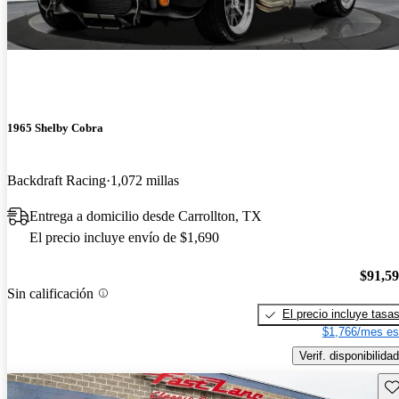
1965 Shelby Cobra
Backdraft Racing
1,072 millas
Entrega a domicilio desde Carrollton, TX
El precio incluye envío de $1,690
$91,5
Sin calificación
El precio incluye tasa
$1,766/mes es
Verif. disponibilidad
Gu