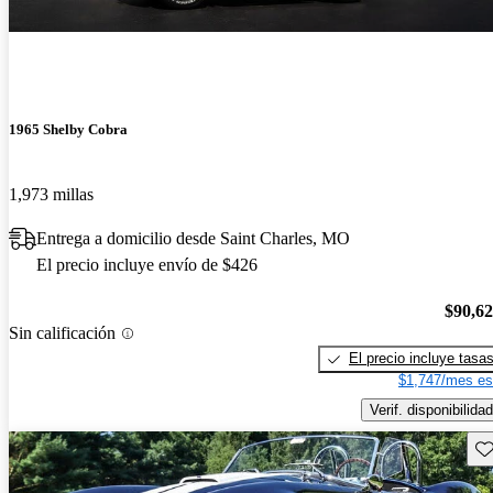
1965 Shelby Cobra
1,973 millas
Entrega a domicilio desde Saint Charles, MO
El precio incluye envío de $426
$90,6
Sin calificación
El precio incluye tasa
$1,747/mes es
Verif. disponibilidad
Gu