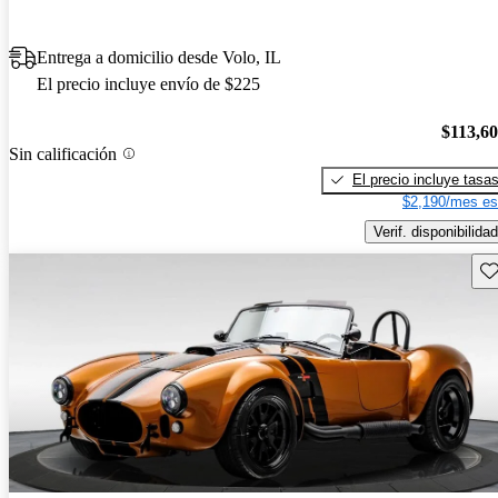
Entrega a domicilio desde Volo, IL
El precio incluye envío de $225
$113,6
Sin calificación
El precio incluye tasa
$2,190/mes es
Verif. disponibilidad
Gu