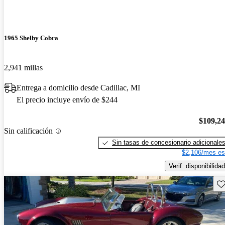
1965 Shelby Cobra
2,941 millas
Entrega a domicilio desde Cadillac, MI
El precio incluye envío de $244
$109,2
Sin calificación
Sin tasas de concesionario adicionale
$2,106/mes es
Verif. disponibilidad
Gu