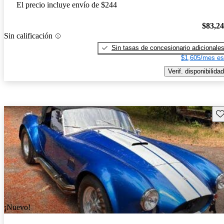
El precio incluye envío de $244
$83,2
Sin calificación
Sin tasas de concesionario adicionale
$1,605/mes es
Verif. disponibilidad
Gu
¡Nuevo!