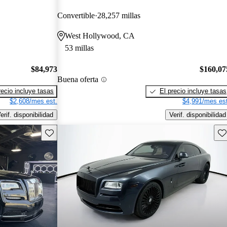
Convertible
28,257 millas
West Hollywood, CA
53 millas
$84,973
$160,07
Buena oferta
recio incluye tasas
El precio incluye tasas
$2,608/mes est.
$4,991/mes est
erif. disponibilidad
Verif. disponibilidad
Guarda este Aviso
Gu