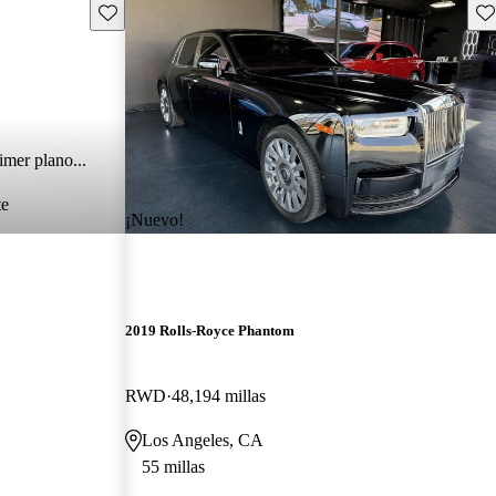
Guarda este Aviso
Gu
imer plano...
te
¡Nuevo!
2019 Rolls-Royce Phantom
RWD
48,194 millas
Los Angeles, CA
55 millas