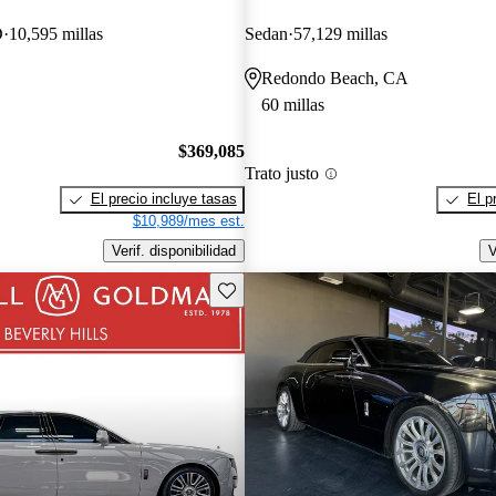
D
10,595 millas
Sedan
57,129 millas
Redondo Beach, CA
60 millas
$369,085
Trato justo
El precio incluye tasas
El p
$10,989/mes est.
Verif. disponibilidad
V
Guarda este Aviso