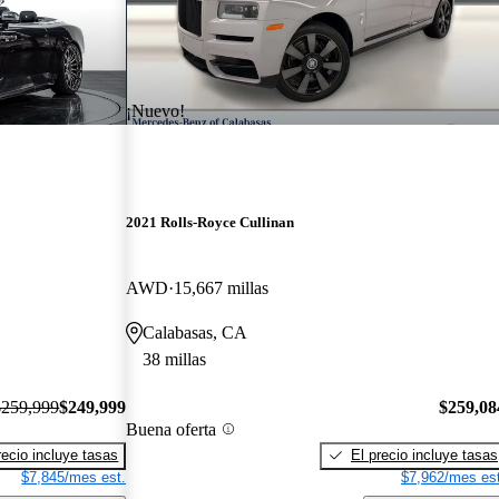
¡Nuevo!
2021 Rolls-Royce Cullinan
AWD
15,667 millas
Calabasas, CA
38 millas
$259,999
$249,999
$259,08
Buena oferta
recio incluye tasas
El precio incluye tasas
$7,845/mes est.
$7,962/mes est