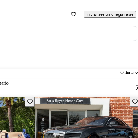
Iniciar sesión o registrarse
Ordenar
nario
Guarda este Aviso
Gu