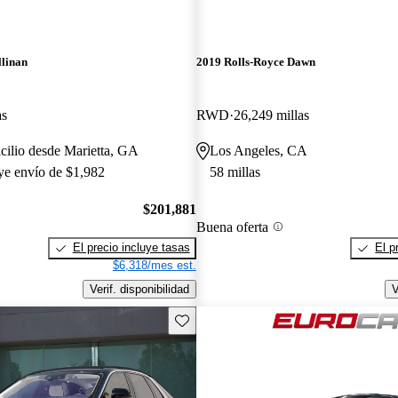
llinan
2019 Rolls-Royce Dawn
as
RWD
26,249 millas
cilio desde Marietta, GA
Los Angeles, CA
uye envío de $1,982
58 millas
$201,881
Buena oferta
El precio incluye tasas
El p
$6,318/mes est.
Verif. disponibilidad
V
Guarda este Aviso