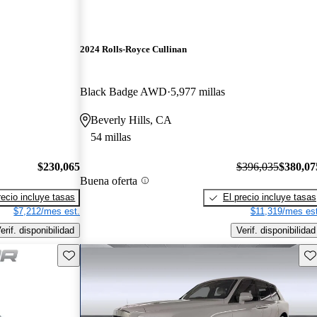
2024 Rolls-Royce Cullinan
Black Badge AWD
5,977 millas
Beverly Hills, CA
54 millas
$230,065
$396,035
$380,07
Buena oferta
recio incluye tasas
El precio incluye tasas
$7,212/mes est.
$11,319/mes est
erif. disponibilidad
Verif. disponibilidad
Guarda este Aviso
Gu