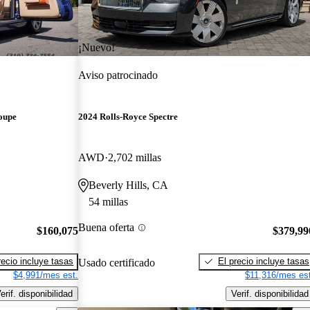
¡Nuevo!
Aviso patrocinado
oupe
2024 Rolls-Royce Spectre
AWD
2,702 millas
Beverly Hills, CA
54 millas
Buena oferta
$160,075
$379,99
recio incluye tasas
El precio incluye tasas
Usado certificado
$4,991/mes est.
$11,316/mes est
erif. disponibilidad
Verif. disponibilidad