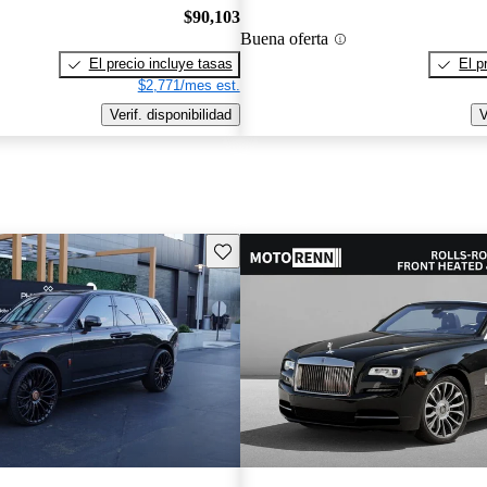
$90,103
Buena oferta
El precio incluye tasas
El p
$2,771/mes est.
Verif. disponibilidad
V
Guarda este Aviso