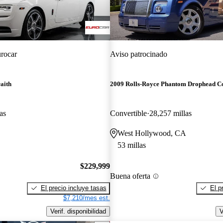
rocar
Aviso patrocinado
aith
2009 Rolls-Royce Phantom Drophead C
as
Convertible
28,257 millas
West Hollywood, CA
53 millas
$229,999
Buena oferta
El precio incluye tasas
El p
$7,210/mes est.
Verif. disponibilidad
V