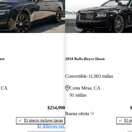
Precio reducido
-$10,085
ost
2018 Rolls-Royce Dawn
Convertible
11,903 millas
, CA
Costa Mesa, CA
91 millas
$254,990
Buena oferta
El precio incluye tasas
El p
$7,835/mes est.