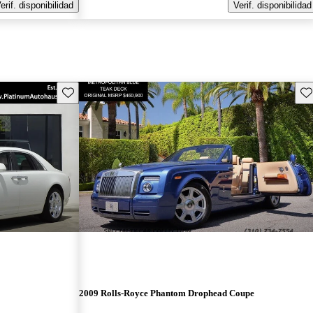
erif. disponibilidad
Verif. disponibilidad
Guarda este Aviso
Gu
2009 Rolls-Royce Phantom Drophead Coupe