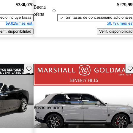
$330,070
$279,99
Buena
oferta
recio incluye tasas
Sin tasas de concesionario adicionales
$9,819/mes est.
$8,797/mes est
erif. disponibilidad
Verif. disponibilidad
Guarda este Aviso
Gu
Precio reducido
-$15,960