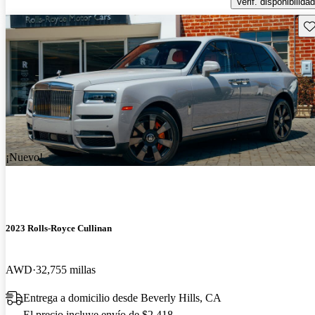
Verif. disponibilidad
Gu
¡Nuevo!
2023 Rolls-Royce Cullinan
AWD
32,755 millas
Entrega a domicilio desde Beverly Hills, CA
El precio incluye envío de $2,418