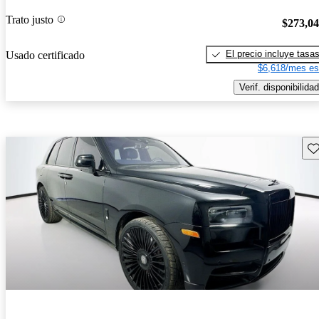
Trato justo
$273,0
El precio incluye tasa
Usado certificado
$6,618/mes es
Verif. disponibilidad
Gu