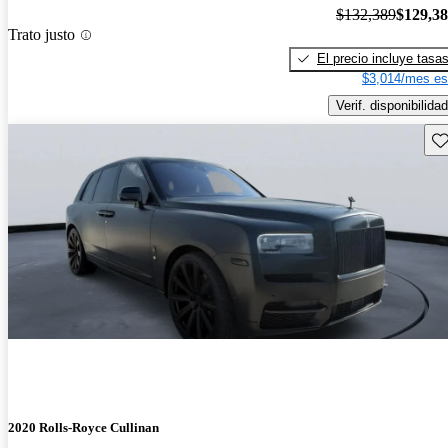
$132,389
$129,3
Trato justo
El precio incluye tasa
$3,014/mes es
Verif. disponibilidad
Gu
2020 Rolls-Royce Cullinan