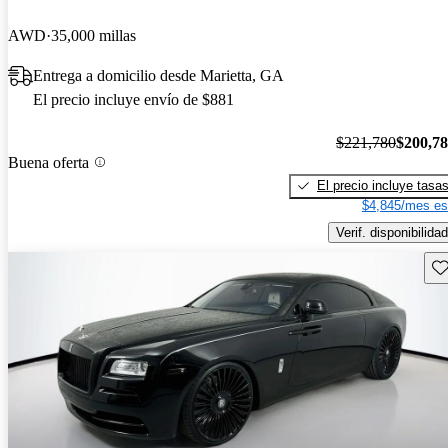
AWD
35,000 millas
Entrega a domicilio desde Marietta, GA
El precio incluye envío de $881
$221,780
$200,7
Buena oferta
El precio incluye tasa
$4,845/mes es
Verif. disponibilidad
Gu