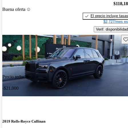
$118,1
Buena oferta
El precio incluye tasa
$2,727/mes es
Verif. disponibilidad
Gu
Precio reducido
-$21,000
2019 Rolls-Royce Cullinan