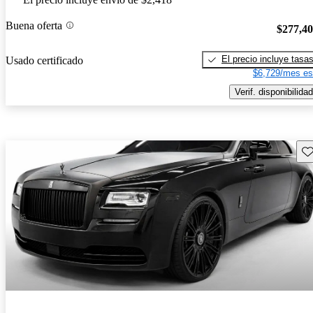
Buena oferta
$277,4
El precio incluye tasa
Usado certificado
$6,729/mes es
Verif. disponibilidad
Gu