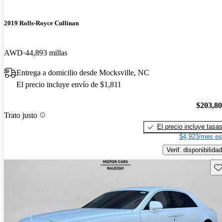
2019 Rolls-Royce Cullinan
AWD
44,893 millas
Entrega a domicilio desde Mocksville, NC
El precio incluye envío de $1,811
$203,8
Trato justo
El precio incluye tasa
$4,923/mes es
Verif. disponibilidad
Gu