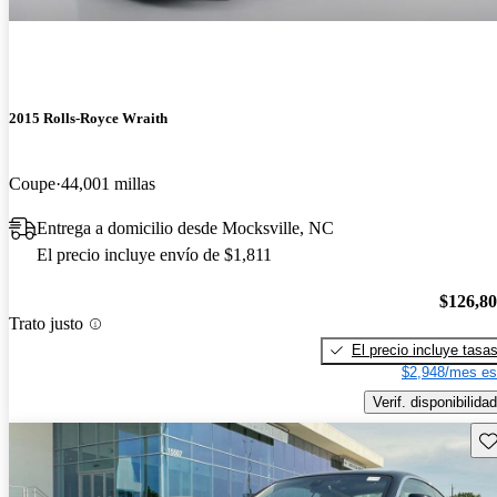
2015 Rolls-Royce Wraith
Coupe
44,001 millas
Entrega a domicilio desde Mocksville, NC
El precio incluye envío de $1,811
$126,8
Trato justo
El precio incluye tasa
$2,948/mes es
Verif. disponibilidad
Gu