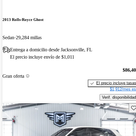
2013 Rolls-Royce Ghost
Sedan
29,284 millas
Entrega a domicilio desde Jacksonville, FL
El precio incluye envío de $1,011
$86,4
Gran oferta
El precio incluye tasa
$1,912/mes es
Verif. disponibilidad
Gu