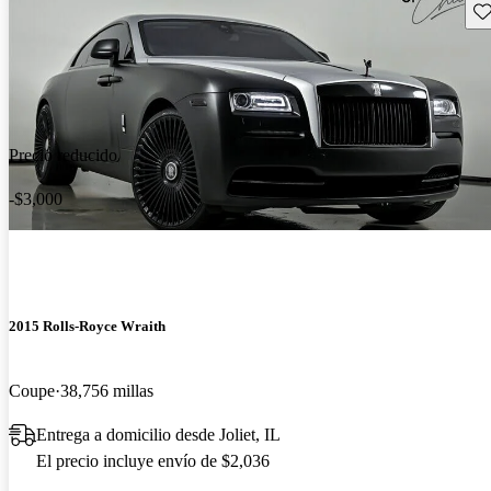
Gu
Precio reducido
-$3,000
2015 Rolls-Royce Wraith
Coupe
38,756 millas
Entrega a domicilio desde Joliet, IL
El precio incluye envío de $2,036