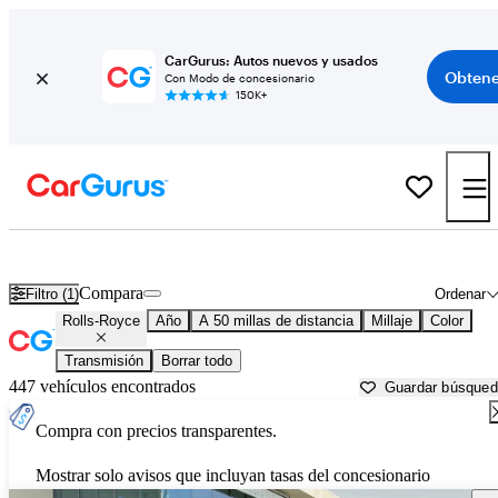
CarGurus: Autos nuevos y usados
Obtene
Con Modo de concesionario
150K+
Autos Rolls-Royce usados en venta cerca de
San Antonio, TX
Compara
Filtro (1)
Ordenar
Rolls-Royce
Año
A 50 millas de distancia
Millaje
Color
Transmisión
Borrar todo
447 vehículos encontrados
Guardar búsque
Compra con precios transparentes.
Mostrar solo avisos que incluyan tasas del concesionario