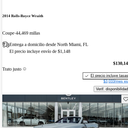
2014 Rolls-Royce Wraith
Coupe
44,469 millas
Entrega a domicilio desde North Miami, FL
El precio incluye envío de $1,148
$130,1
Trato justo
El precio incluye tasa
$3,033/mes es
Verif. disponibilidad
Gu