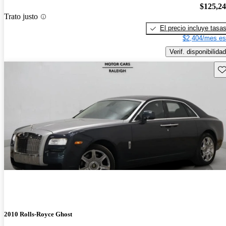
$125,2
Trato justo
El precio incluye tasa
$2,404/mes es
Verif. disponibilidad
Gu
2010 Rolls-Royce Ghost