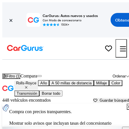
CarGurus: Autos nuevos y usados
Obtene
Con Modo de concesionario
150K+
Autos Rolls-Royce usados en venta cerca de
Goldsboro, NC
Compara
Filtro (1)
Ordenar
Rolls-Royce
Año
A 50 millas de distancia
Millaje
Color
Transmisión
Borrar todo
448 vehículos encontrados
Guardar búsque
Compra con precios transparentes.
Mostrar solo avisos que incluyan tasas del concesionario