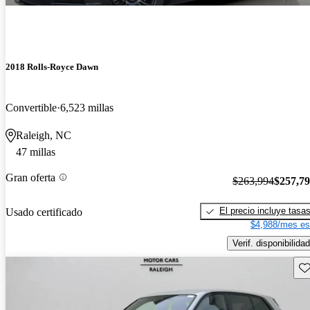
2018 Rolls-Royce Dawn
Convertible
6,523 millas
Raleigh, NC
47 millas
Gran oferta
$263,994
$257,7
El precio incluye tasa
Usado certificado
$4,988/mes es
Verif. disponibilidad
Gu