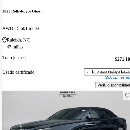
2023 Rolls-Royce Ghost
AWD
15,601 millas
Raleigh, NC
47 millas
Trato justo
$271,1
El precio incluye tasa
Usado certificado
$5,032/mes es
Verif. disponibilidad
Gu