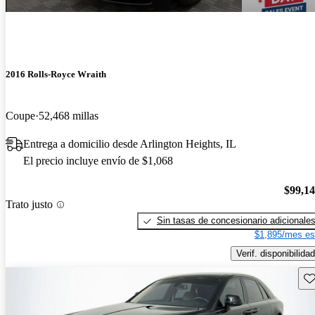
2016 Rolls-Royce Wraith
Coupe
52,468 millas
Entrega a domicilio desde Arlington Heights, IL
El precio incluye envío de $1,068
$99,1
Trato justo
Sin tasas de concesionario adicionale
$1,895/mes es
Verif. disponibilidad
Gu