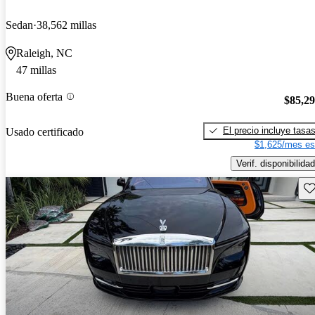
Sedan
38,562 millas
Raleigh, NC
47 millas
Buena oferta
$85,2
El precio incluye tasa
Usado certificado
$1,625/mes es
Verif. disponibilidad
Gu