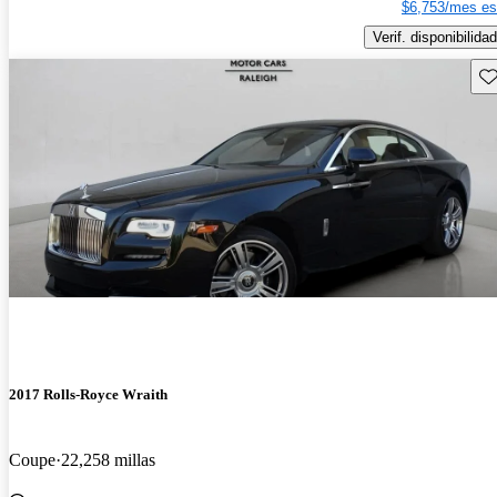
$6,753/mes es
Verif. disponibilidad
Gu
2017 Rolls-Royce Wraith
Coupe
22,258 millas