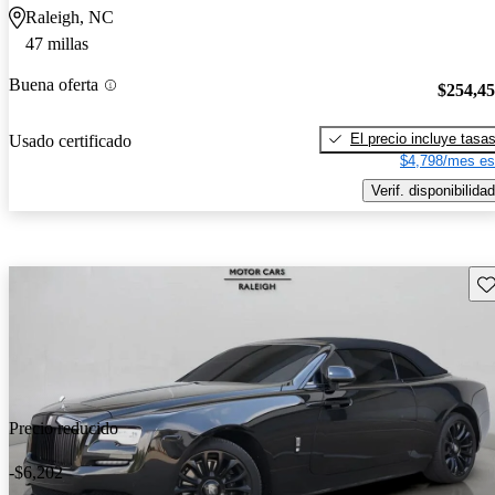
Raleigh, NC
47 millas
Buena oferta
$254,4
El precio incluye tasa
Usado certificado
$4,798/mes es
Verif. disponibilidad
Gu
Precio reducido
-$6,202