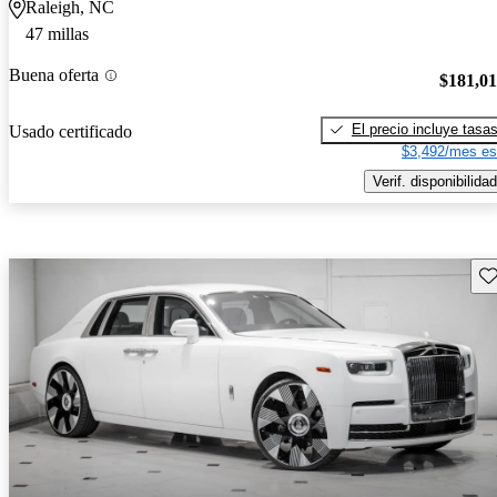
Raleigh, NC
47 millas
Buena oferta
$181,0
El precio incluye tasa
Usado certificado
$3,492/mes es
Verif. disponibilidad
Gu