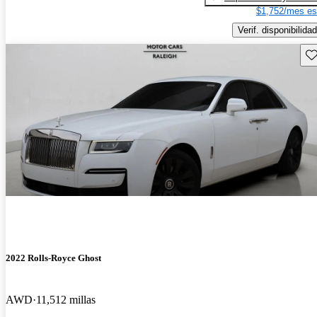
$1,752/mes es
Verif. disponibilidad
Gu
2022 Rolls-Royce Ghost
AWD
11,512 millas