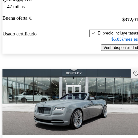
47 millas
Buena oferta
$372,0
El precio incluye tasa
Usado certificado
$6,837/mes es
Verif. disponibilidad
Gu