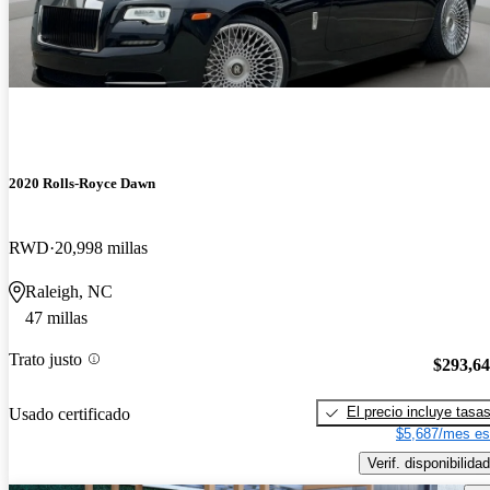
2020 Rolls-Royce Dawn
RWD
20,998 millas
Raleigh, NC
47 millas
Trato justo
$293,6
El precio incluye tasa
Usado certificado
$5,687/mes es
Verif. disponibilidad