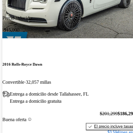
Precio reducido
-$15,000
2016 Rolls-Royce Dawn
Convertible
32,057 millas
Entrega a domicilio desde Tallahassee, FL
Entrega a domicilio gratuita
$201,299
$186,2
Buena oferta
El precio incluye tasa
$3,594/mes es