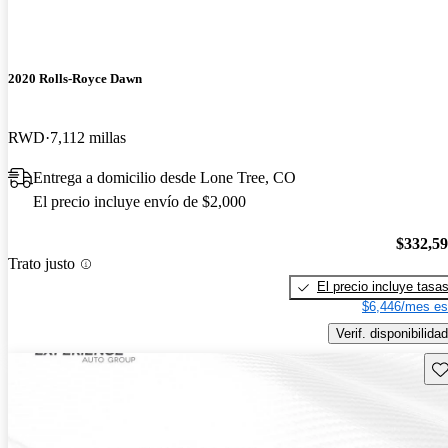
2020 Rolls-Royce Dawn
RWD
7,112 millas
Entrega a domicilio desde Lone Tree, CO
El precio incluye envío de $2,000
$332,5
Trato justo
El precio incluye tasa
$6,446/mes es
Verif. disponibilidad
Gu