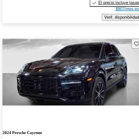
El precio incluye tasa
$907/mes es
Verif. disponibilidad
Gu
2024 Porsche Cayenne