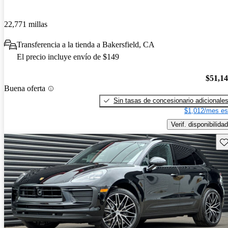
22,771 millas
Transferencia a la tienda a Bakersfield, CA
El precio incluye envío de $149
$51,1
Buena oferta
Sin tasas de concesionario adicionale
$1,012/mes es
Verif. disponibilidad
Gu