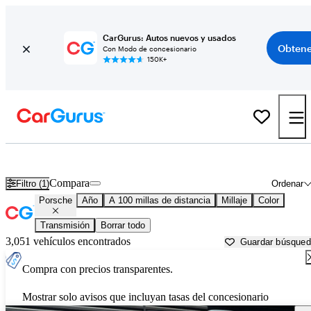
CarGurus: Autos nuevos y usados
Obtene
Con Modo de concesionario
150K+
Autos Porsche usados en venta cerca de
San Luis Obispo, CA
Compara
Filtro (1)
Ordenar
Porsche
Año
A 100 millas de distancia
Millaje
Color
Transmisión
Borrar todo
3,051 vehículos encontrados
Guardar búsque
Compra con precios transparentes.
Mostrar solo avisos que incluyan tasas del concesionario