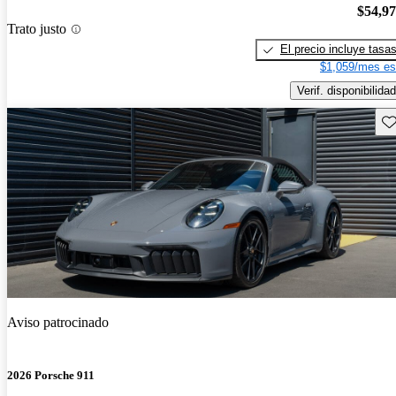
$54,9
Trato justo
El precio incluye tasa
$1,059/mes es
Verif. disponibilidad
Gu
Aviso patrocinado
2026 Porsche 911