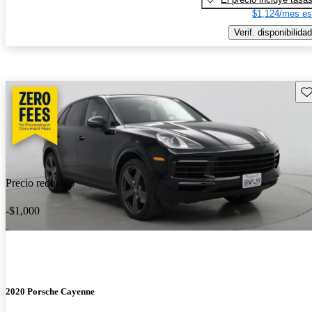
$1,124/mes es
Verif. disponibilidad
Gu
Precio reducido
-$1,000
2020 Porsche Cayenne