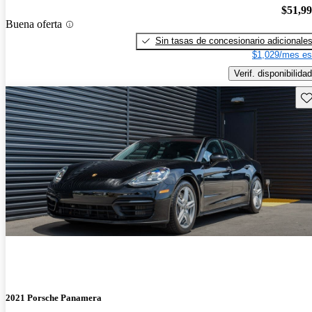
$51,9
Buena oferta
Sin tasas de concesionario adicionale
$1,029/mes es
Verif. disponibilidad
Gu
2021 Porsche Panamera