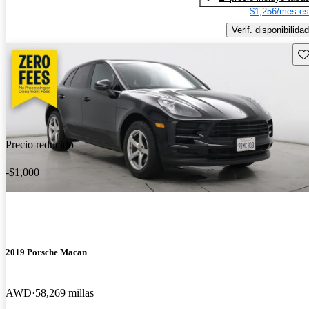
$1,256/mes es
Verif. disponibilidad
Gu
Precio reducido
-$1,000
2019 Porsche Macan
AWD
58,269 millas