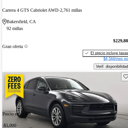
Carrera 4 GTS Cabriolet AWD
2,761 millas
Bakersfield, CA
92 millas
$229,8
Gran oferta
El precio incluye tasa
$4,344/mes es
Verif. disponibilidad
Gu
Precio reducido
-$1,000