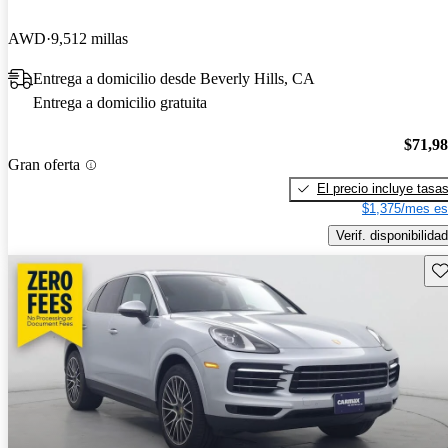
AWD
9,512 millas
Entrega a domicilio desde Beverly Hills, CA
Entrega a domicilio gratuita
$71,9
Gran oferta
El precio incluye tasa
$1,375/mes es
Verif. disponibilidad
Gu