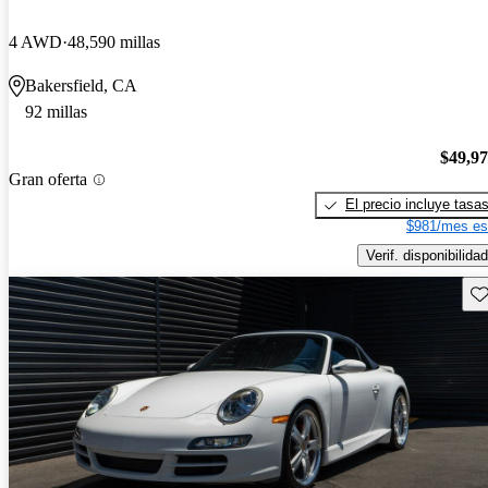
4 AWD
48,590 millas
Bakersfield, CA
92 millas
$49,9
Gran oferta
El precio incluye tasa
$981/mes es
Verif. disponibilidad
Gu