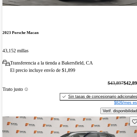
2023 Porsche Macan
43,152 millas
Transferencia a la tienda a Bakersfield, CA
El precio incluye envío de $1,899
$43,897
$42,8
Trato justo
Sin tasas de concesionario adicionale
$826/mes es
Verif. disponibilidad
Gu