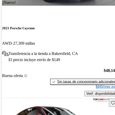
¡Nuevo!
2021 Porsche Cayenne
AWD
27,309 millas
Transferencia a la tienda a Bakersfield, CA
El precio incluye envío de $149
$48,1
Buena oferta
Sin tasas de concesionario adicionale
$945/mes es
Verif. disponibilidad
Gu