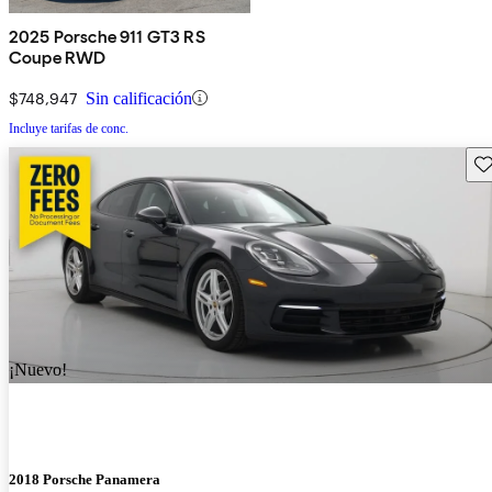
2025 Porsche 911 GT3 RS
Coupe RWD
$748,947
Sin calificación
Incluye tarifas de conc.
Gu
¡Nuevo!
2018 Porsche Panamera