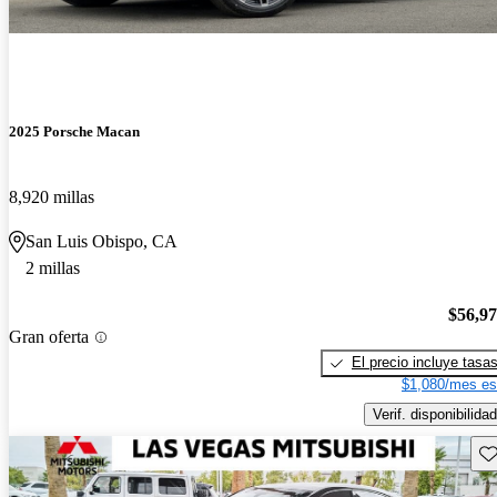
2025 Porsche Macan
8,920 millas
San Luis Obispo, CA
2 millas
$56,9
Gran oferta
El precio incluye tasa
$1,080/mes es
Verif. disponibilidad
Gu