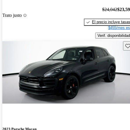
$24,042
$23,5
Trato justo
El precio incluye tasa
$455/mes es
Verif. disponibilidad
Gu
2023 Porsche Macan