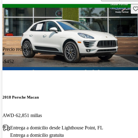
Gu
Precio reducido
-$452
2018 Porsche Macan
AWD
62,851 millas
Entrega a domicilio desde Lighthouse Point, FL
Entrega a domicilio gratuita