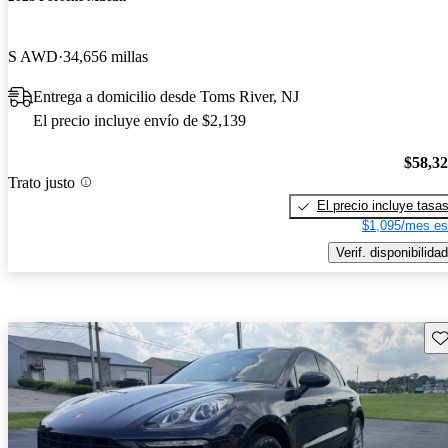
S AWD
34,656 millas
Entrega a domicilio desde Toms River, NJ
El precio incluye envío de $2,139
$58,3
Trato justo
El precio incluye tasa
$1,095/mes es
Verif. disponibilidad
Gu