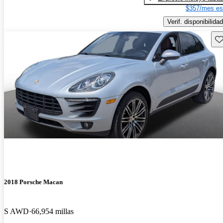
$357/mes es
Verif. disponibilidad
Gu
2018 Porsche Macan
S AWD
66,954 millas