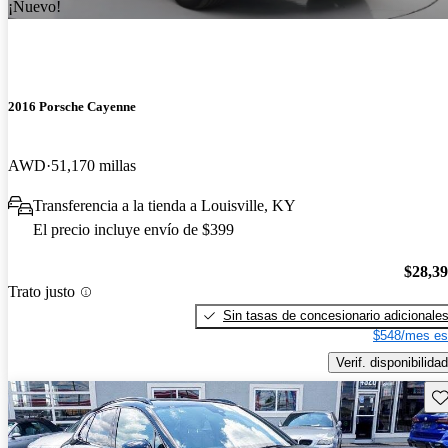
¡Nuevo!
2016 Porsche Cayenne
AWD
51,170 millas
Transferencia a la tienda a Louisville, KY
El precio incluye envío de $399
$28,3
Trato justo
Sin tasas de concesionario adicionale
$548/mes es
Verif. disponibilidad
Gu