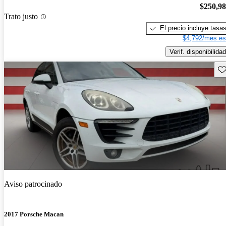
$250,9
Trato justo
El precio incluye tasa
$4,792/mes es
Verif. disponibilidad
Gu
Aviso patrocinado
2017 Porsche Macan