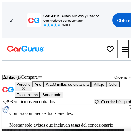
CarGurus: Autos nuevos y usados
Obtene
Con Modo de concesionario
150K+
Autos Porsche usados en venta cerca de
Owensboro, KY
Compara
Filtro (1)
Ordenar
Porsche
Año
A 100 millas de distancia
Millaje
Color
Transmisión
Borrar todo
3,398 vehículos encontrados
Guardar búsque
Compra con precios transparentes.
Mostrar solo avisos que incluyan tasas del concesionario