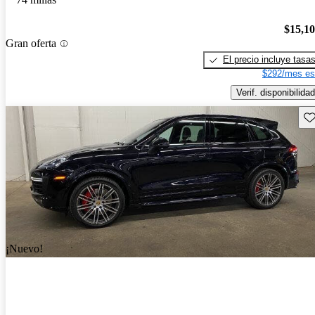
$15,1
Gran oferta
El precio incluye tasa
$292/mes es
Verif. disponibilidad
Gu
¡Nuevo!