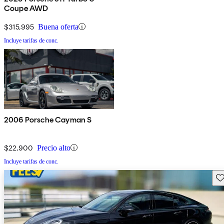
Coupe AWD
$315,995
Buena oferta
Incluye tarifas de conc.
2006 Porsche Cayman S
$22,900
Precio alto
Incluye tarifas de conc.
Gu