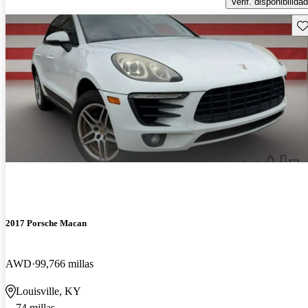
Verif. disponibilidad
Gu
2017 Porsche Macan
AWD
99,766 millas
Louisville, KY
74 millas