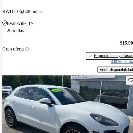
RWD
106,048 millas
Evansville, IN
26 millas
$15,9
Gran oferta
El precio incluye tasa
$307/mes es
Verif. disponibilidad
Gu