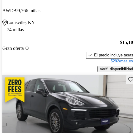
AWD
99,766 millas
Louisville, KY
74 millas
$15,1
Gran oferta
El precio incluye tasa
$292/mes es
Verif. disponibilidad
Gu