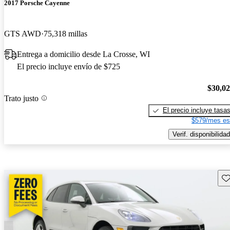
2017 Porsche Cayenne
GTS AWD
75,318 millas
Entrega a domicilio desde La Crosse, WI
El precio incluye envío de $725
$30,0
Trato justo
El precio incluye tasa
$579/mes es
Verif. disponibilidad
Gu