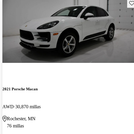
Gu
2021 Porsche Macan
AWD
30,870 millas
Rochester, MN
76 millas