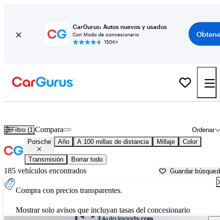
CarGurus: Autos nuevos y usados
Obtene
Con Modo de concesionario
150K+
Autos Porsche usados en venta cerca de
Eau Claire, WI
Compara
Filtro (1)
Ordenar
Porsche
Año
A 100 millas de distancia
Millaje
Color
Transmisión
Borrar todo
185 vehículos encontrados
Guardar búsque
Compra con precios transparentes.
Mostrar solo avisos que incluyan tasas del concesionario