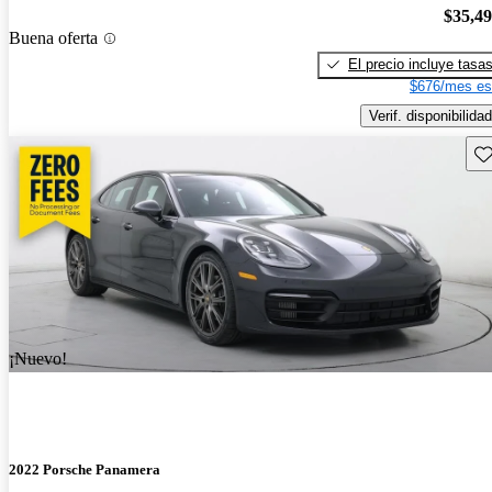
$35,4
Buena oferta
El precio incluye tasa
$676/mes es
Verif. disponibilidad
Gu
¡Nuevo!
2022 Porsche Panamera