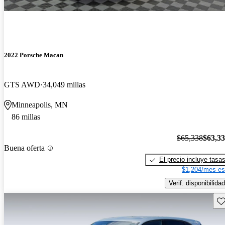
2022 Porsche Macan
GTS AWD
34,049 millas
Minneapolis, MN
86 millas
$65,338
$63,3
Buena oferta
El precio incluye tasa
$1,204/mes es
Verif. disponibilidad
Gu