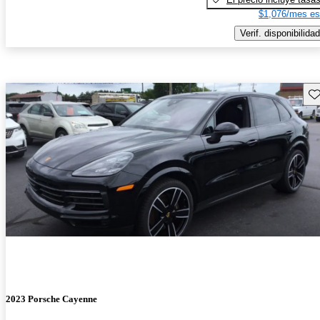
$1,076/mes es
Verif. disponibilidad
Gu
2023 Porsche Cayenne