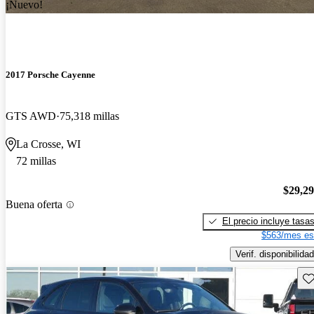
¡Nuevo!
2017 Porsche Cayenne
GTS AWD
75,318 millas
La Crosse, WI
72 millas
$29,2
Buena oferta
El precio incluye tasa
$563/mes es
Verif. disponibilidad
Gu