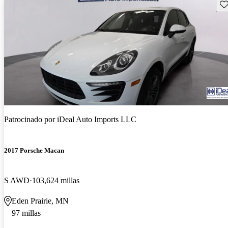
Gu
Patrocinado por
iDeal Auto Imports LLC
2017 Porsche Macan
S AWD
103,624 millas
Eden Prairie, MN
97 millas