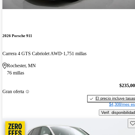
2026 Porsche 911
Carrera 4 GTS Cabriolet AWD
1,751 millas
Rochester, MN
76 millas
$235,0
Gran oferta
El precio incluye tasa
$4,308/mes es
Verif. disponibilidad
Gu