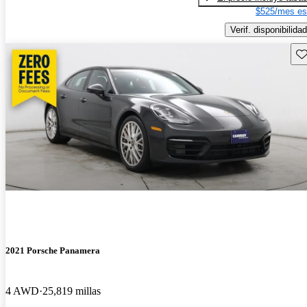
$525/mes es
Verif. disponibilidad
Gu
2021 Porsche Panamera
4 AWD
25,819 millas