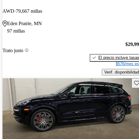
AWD
79,667 millas
Eden Prairie, MN
97 millas
$29,9
Trato justo
El precio incluye tasa
$576/mes es
Verif. disponibilidad
Gu