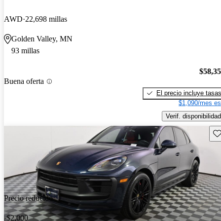
AWD
22,698 millas
Golden Valley, MN
93 millas
$58,3
Buena oferta
El precio incluye tasa
$1,090/mes es
Verif. disponibilidad
Gu
Precio reducido
-$2,000