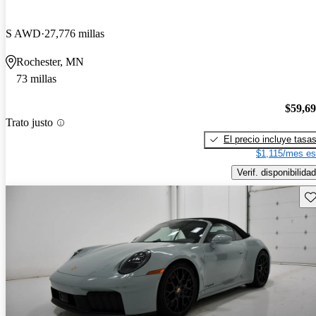
S AWD
27,776 millas
Rochester, MN
73 millas
$59,6
Trato justo
El precio incluye tasa
$1,115/mes es
Verif. disponibilidad
Gu