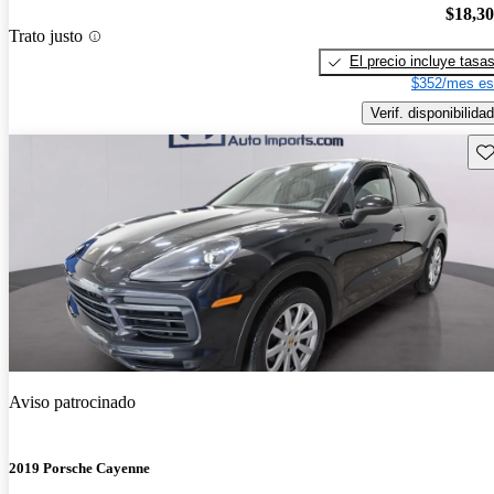
$18,3
Trato justo
El precio incluye tasa
$352/mes es
Verif. disponibilidad
Gu
Aviso patrocinado
2019 Porsche Cayenne