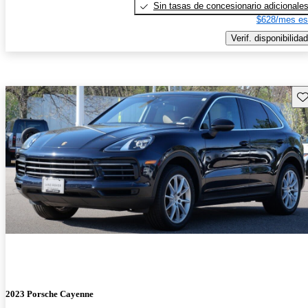
Sin tasas de concesionario adicionale
$628/mes es
Verif. disponibilidad
Gu
2023 Porsche Cayenne