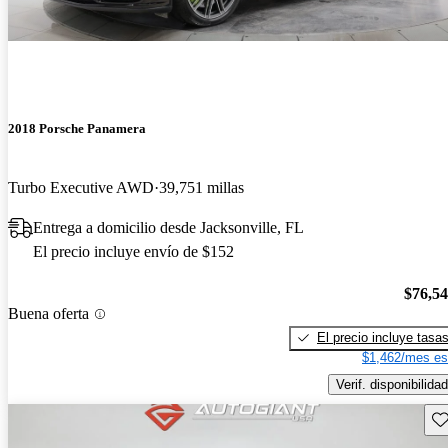
2018 Porsche Panamera
Turbo Executive AWD
39,751 millas
Entrega a domicilio desde Jacksonville, FL
El precio incluye envío de $152
$76,5
Buena oferta
El precio incluye tasa
$1,462/mes es
Verif. disponibilidad
Gu