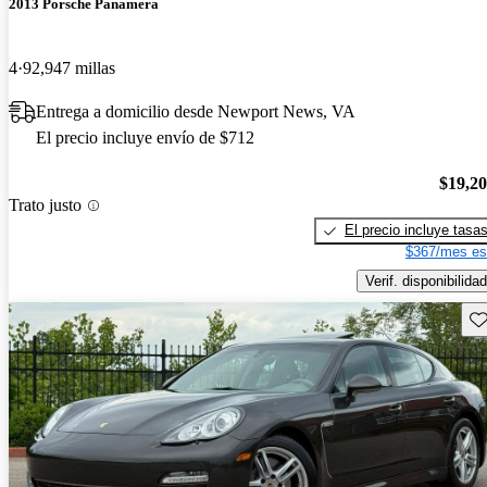
2013 Porsche Panamera
4
92,947 millas
Entrega a domicilio desde Newport News, VA
El precio incluye envío de $712
$19,2
Trato justo
El precio incluye tasa
$367/mes es
Verif. disponibilidad
Gu