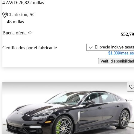
4 AWD
26,822 millas
Charleston, SC
48 millas
Buena oferta
$52,7
El precio incluye tasa
Certificados por el fabricante
$1,009/mes es
Verif. disponibilidad
Gu