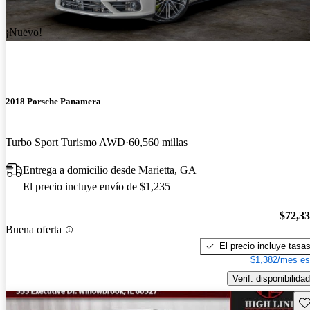
¡Nuevo!
2018 Porsche Panamera
Turbo Sport Turismo AWD
60,560 millas
Entrega a domicilio desde Marietta, GA
El precio incluye envío de $1,235
$72,3
Buena oferta
El precio incluye tasa
$1,382/mes es
Verif. disponibilidad
Gu