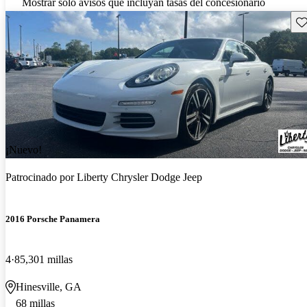
Mostrar solo avisos que incluyan tasas del concesionario
Gu
¡Nuevo!
Patrocinado por
Liberty Chrysler Dodge Jeep
2016 Porsche Panamera
4
85,301 millas
Hinesville, GA
68 millas