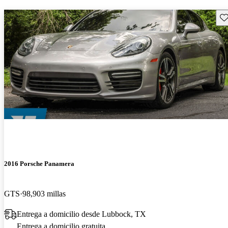
Gu
2016 Porsche Panamera
GTS
98,903 millas
Entrega a domicilio desde Lubbock, TX
Entrega a domicilio gratuita