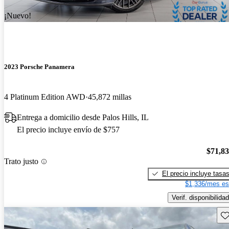
¡Nuevo!
2023 Porsche Panamera
4 Platinum Edition AWD
45,872 millas
Entrega a domicilio desde Palos Hills, IL
El precio incluye envío de $757
$71,8
Trato justo
El precio incluye tasa
$1,336/mes es
Verif. disponibilidad
Gu