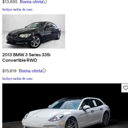
$13,895
Buena oferta
Incluye tarifas de conc.
2013 BMW 3 Series 335i
Convertible RWD
$15,819
Buena oferta
Incluye tarifas de conc.
Gu