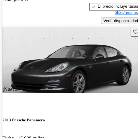
El precio incluye tasa
$826/mes es
Verif. disponibilidad
Gu
¡Nuevo!
2013 Porsche Panamera