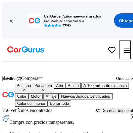
CarGurus: Autos nuevos y usados
Obtene
Con Modo de concesionario
150K+
Porsche Panamera usados en venta cerca de
Beaufort, SC
Compara
Filtro (2)
Ordenar
Porsche
Panamera
Año
Precio
A 100 millas de distancia
Color
Motor
Millaje
Nuevos/Usados/Certificados
Color del interior
Borrar todo
256 vehículos encontrados
Guardar búsque
Compra con precios transparentes.