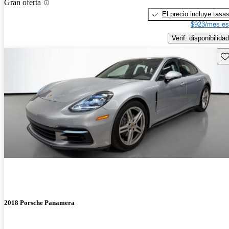
Gran oferta
El precio incluye tasa
$923/mes es
Verif. disponibilidad
Gu
2018 Porsche Panamera