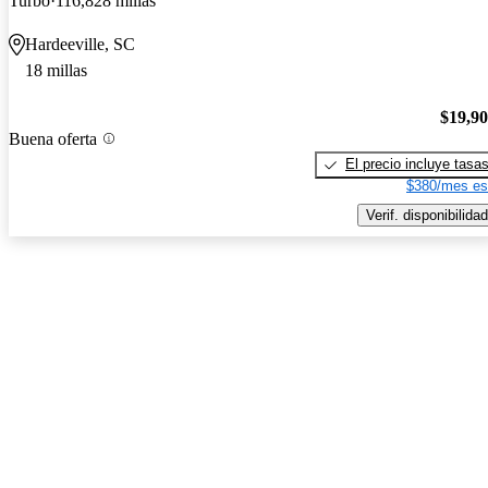
Turbo
116,828 millas
Hardeeville, SC
18 millas
$19,9
Buena oferta
El precio incluye tasa
$380/mes es
Verif. disponibilidad