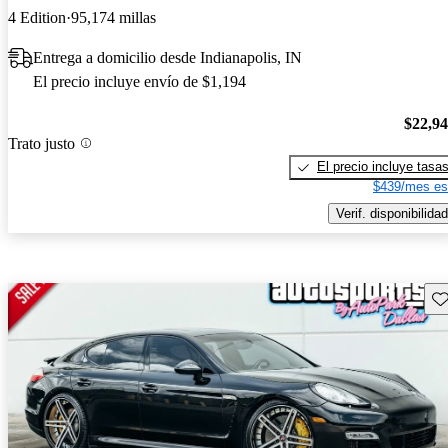
4 Edition
95,174 millas
Entrega a domicilio desde Indianapolis, IN
El precio incluye envío de $1,194
$22,9
Trato justo
El precio incluye tasa
$439/mes es
Verif. disponibilidad
Gu