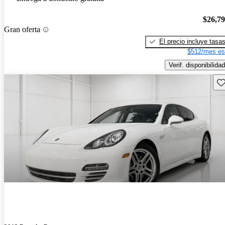
$26,7
Gran oferta
El precio incluye tasa
$512/mes es
Verif. disponibilidad
Gu