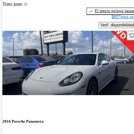
Trato justo
El precio incluye tasa
$837/mes es
Verif. disponibilidad
Gu
2016 Porsche Panamera