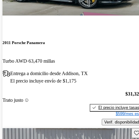
2011 Porsche Panamera
Turbo AWD
63,470 millas
Entrega a domicilio desde Addison, TX
El precio incluye envío de $1,175
$31,3
Trato justo
El precio incluye tasa
$599/mes es
Verif. disponibilidad
Gu