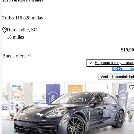
2013 Porsche Panamera
Turbo
116,828 millas
Hardeeville, SC
18 millas
$19,9
Buena oferta
El precio incluye tasa
$380/mes es
Verif. disponibilidad
Gu