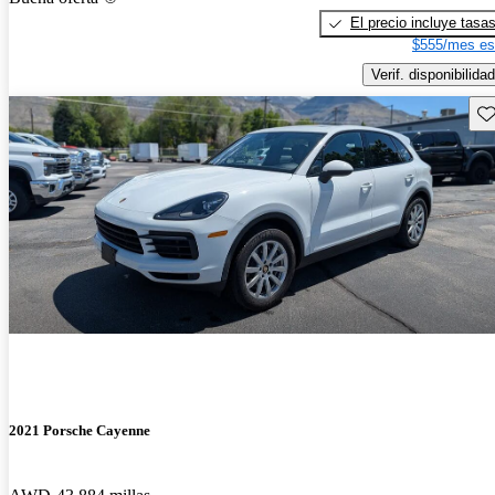
El precio incluye tasa
$555/mes es
Verif. disponibilidad
Gu
2021 Porsche Cayenne