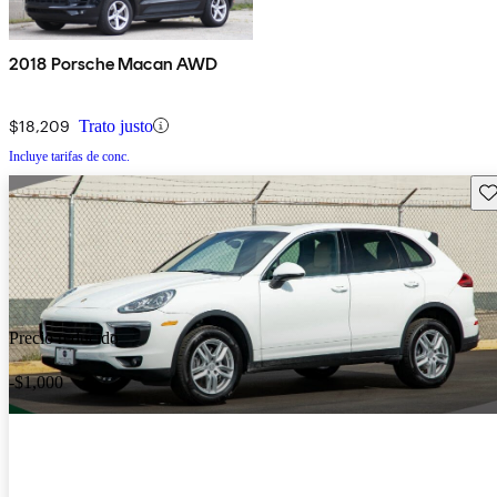
2018 Porsche Macan AWD
$18,209
Trato justo
Incluye tarifas de conc.
Gu
Precio reducido
-$1,000