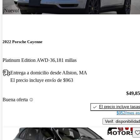
¡Nuevo!
2022 Porsche Cayenne
Platinum Edition AWD
36,181 millas
Entrega a domicilio desde Allston, MA
El precio incluye envío de $963
$49,8
Buena oferta
El precio incluye tasa
$952/mes es
Verif. disponibilidad
Gu