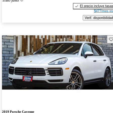
Trato justo
El precio incluye tasa
$477/mes es
Verif. disponibilidad
Gu
2019 Porsche Cayenne