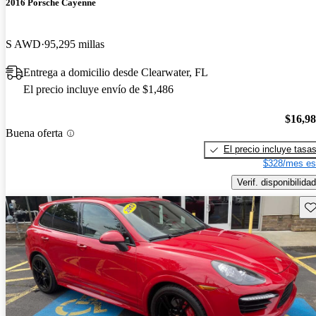
2016 Porsche Cayenne
S AWD
95,295 millas
Entrega a domicilio desde Clearwater, FL
El precio incluye envío de $1,486
$16,9
Buena oferta
El precio incluye tasa
$328/mes es
Verif. disponibilidad
Gu