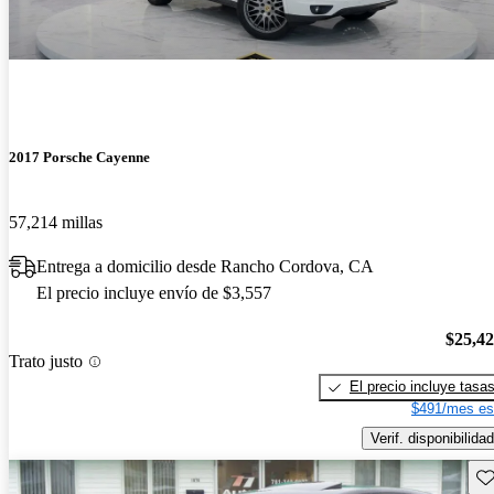
2017 Porsche Cayenne
57,214 millas
Entrega a domicilio desde Rancho Cordova, CA
El precio incluye envío de $3,557
$25,4
Trato justo
El precio incluye tasa
$491/mes es
Verif. disponibilidad
Gu