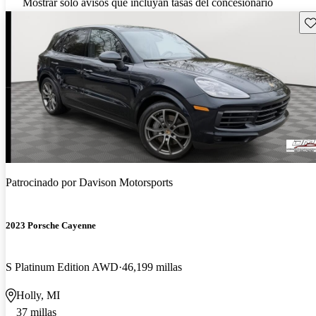
Mostrar solo avisos que incluyan tasas del concesionario
Gu
Patrocinado por
Davison Motorsports
2023 Porsche Cayenne
S Platinum Edition AWD
46,199 millas
Holly, MI
37 millas