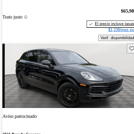
$65,9
Trato justo
El precio incluye tasa
$1,238/mes es
Verif. disponibilidad
Gu
Aviso patrocinado