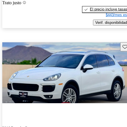
Trato justo
El precio incluye tasa
$443/mes es
Verif. disponibilidad
Gu