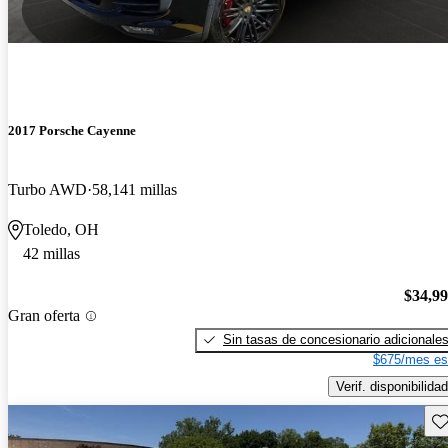
2017 Porsche Cayenne
Turbo AWD
58,141 millas
Toledo, OH
42 millas
$34,9
Gran oferta
Sin tasas de concesionario adicionale
$675/mes es
Verif. disponibilidad
Gu