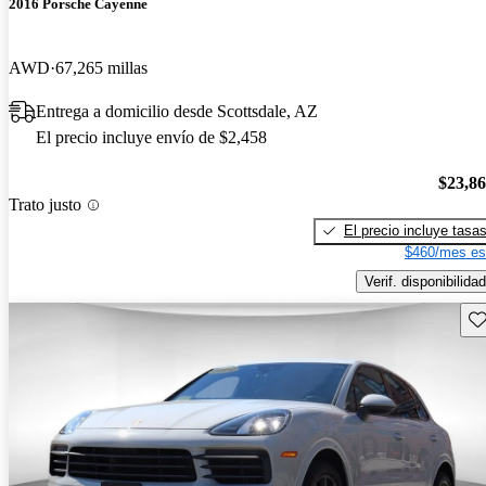
2016 Porsche Cayenne
AWD
67,265 millas
Entrega a domicilio desde Scottsdale, AZ
El precio incluye envío de $2,458
$23,8
Trato justo
El precio incluye tasa
$460/mes es
Verif. disponibilidad
Gu