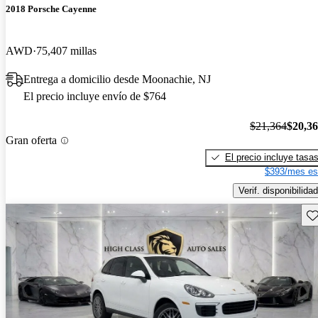
2018 Porsche Cayenne
AWD
75,407 millas
Entrega a domicilio desde Moonachie, NJ
El precio incluye envío de $764
$21,364
$20,3
Gran oferta
El precio incluye tasa
$393/mes es
Verif. disponibilidad
Gu