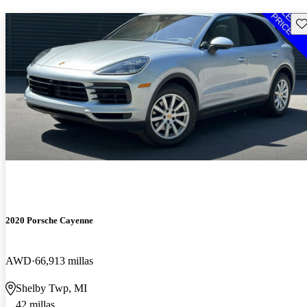
Gu
2020 Porsche Cayenne
AWD
66,913 millas
Shelby Twp, MI
42 millas