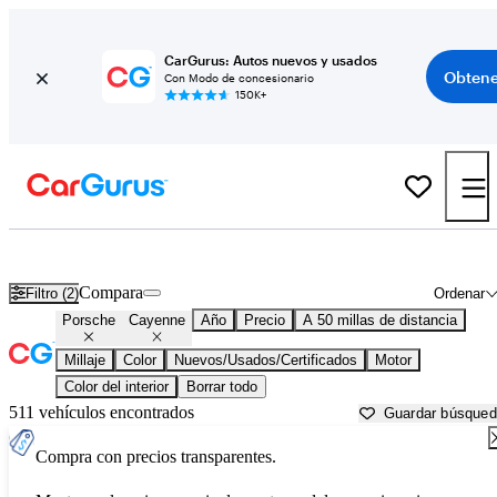
CarGurus: Autos nuevos y usados
Obtene
Con Modo de concesionario
150K+
Porsche Cayenne usados en venta cerca de
Ann Arbor, MI
Compara
Filtro (2)
Ordenar
Porsche
Cayenne
Año
Precio
A 50 millas de distancia
Millaje
Color
Nuevos/Usados/Certificados
Motor
Color del interior
Borrar todo
511 vehículos encontrados
Guardar búsque
Compra con precios transparentes.