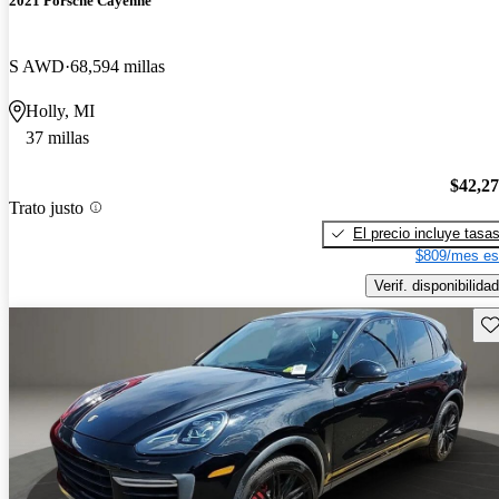
2021 Porsche Cayenne
S AWD
68,594 millas
Holly, MI
37 millas
$42,2
Trato justo
El precio incluye tasa
$809/mes es
Verif. disponibilidad
Gu