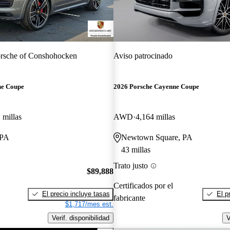
rsche of Conshohocken
Aviso patrocinado
ne Coupe
2026 Porsche Cayenne Coupe
 millas
AWD
4,164 millas
 PA
Newtown Square, PA
43 millas
Trato justo
$89,888
Certificados por el
El precio incluye tasas
El p
fabricante
$1,717/mes est.
Verif. disponibilidad
V