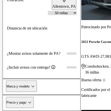
Allentown, PA
Patrocinado por
Po
Distancia de mi ubicación
2022 Porsche Cayen
¿Mostrar avisos solamente de PA?
GTS AWD
27,981
Conshohocken,
¿Incluir avisos con entrega?
36 millas
Buena oferta
Marca y modelo
Certificados por el
fabricante
Precio y pago