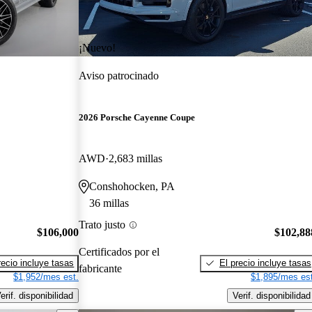
¡Nuevo!
Aviso patrocinado
2026 Porsche Cayenne Coupe
AWD
2,683 millas
Conshohocken, PA
36 millas
Trato justo
$106,000
$102,88
Certificados por el
recio incluye tasas
El precio incluye tasas
fabricante
$1,952/mes est.
$1,895/mes est
erif. disponibilidad
Verif. disponibilidad