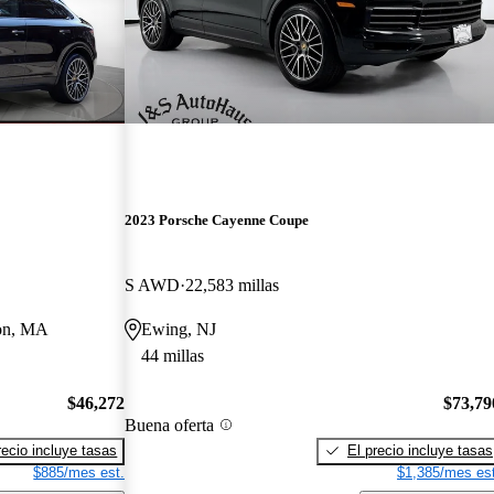
2023 Porsche Cayenne Coupe
S AWD
22,583 millas
ton, MA
Ewing, NJ
44 millas
$46,272
$73,79
Buena oferta
recio incluye tasas
El precio incluye tasas
$885/mes est.
$1,385/mes est