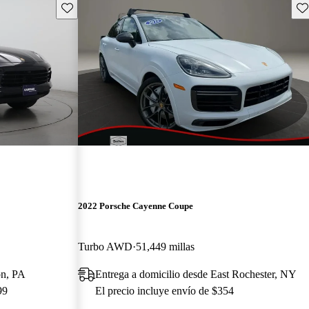
Guarda este Aviso
Gu
2022 Porsche Cayenne Coupe
Turbo AWD
51,449 millas
on, PA
Entrega a domicilio desde East Rochester, NY
99
El precio incluye envío de $354