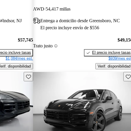
AWD
54,417 millas
 Windsor, NJ
Entrega a domicilio desde Greensboro, NC
El precio incluye envío de $556
$57,745
$49,15
Trato justo
recio incluye tasas
El precio incluye tasas
$1,084/mes est.
$939/mes est
erif. disponibilidad
Verif. disponibilidad
Guarda este Aviso
Gu