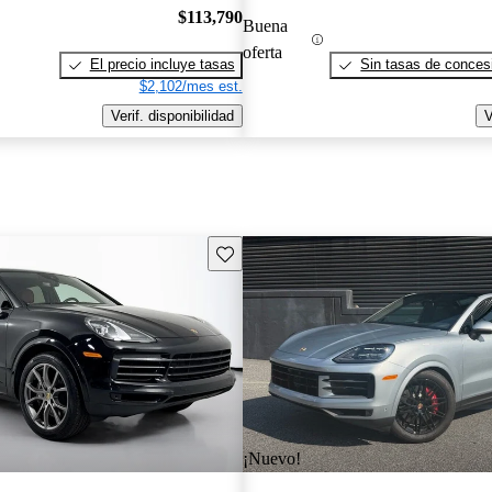
$113,790
Buena
oferta
El precio incluye tasas
Sin tasas de concesi
$2,102/mes est.
Verif. disponibilidad
V
Guarda este Aviso
¡Nuevo!