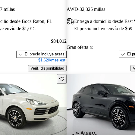
7 millas
AWD
32,325 millas
cilio desde Boca Raton, FL
Entrega a domicilio desde East
uye envío de $1,015
El precio incluye envío de $69
$84,012
Gran oferta
El precio incluye tasas
El p
$1,620/mes est.
Verif. disponibilidad
V
Guarda este Aviso