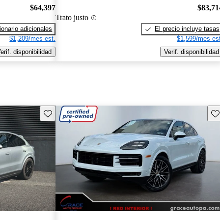
$64,397
$83,71
Trato justo
onario adicionales
El precio incluye tasas
$1,209/mes est.
$1,599/mes est
erif. disponibilidad
Verif. disponibilidad
Guarda este Aviso
Gu