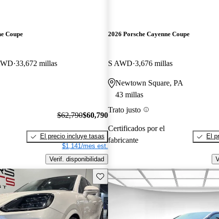
ne Coupe
2026 Porsche Cayenne Coupe
 AWD
33,672 millas
S AWD
3,676 millas
Newtown Square, PA
43 millas
Trato justo
$62,790
$60,790
Certificados por el
El precio incluye tasas
El p
fabricante
$1,141/mes est.
Verif. disponibilidad
V
Guarda este Aviso