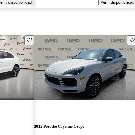
erif. disponibilidad
Verif. disponibilidad
Guarda este Aviso
Gu
2022 Porsche Cayenne Coupe