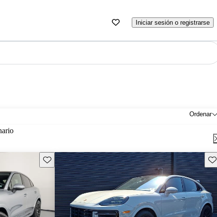
Iniciar sesión o registrarse
Ordenar
nario
Guarda este Aviso
Gu