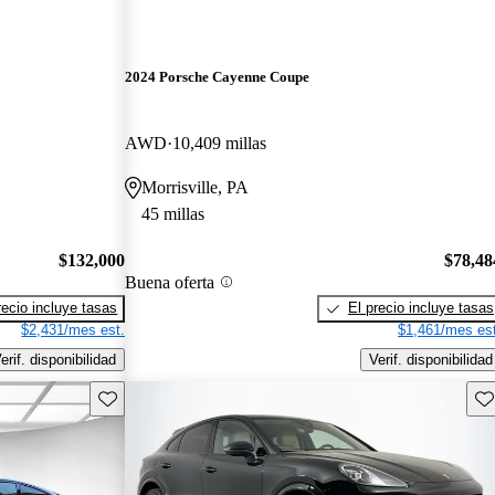
2024 Porsche Cayenne Coupe
AWD
10,409 millas
Morrisville, PA
45 millas
$132,000
$78,48
Buena oferta
recio incluye tasas
El precio incluye tasas
$2,431/mes est.
$1,461/mes est
erif. disponibilidad
Verif. disponibilidad
Guarda este Aviso
Gu