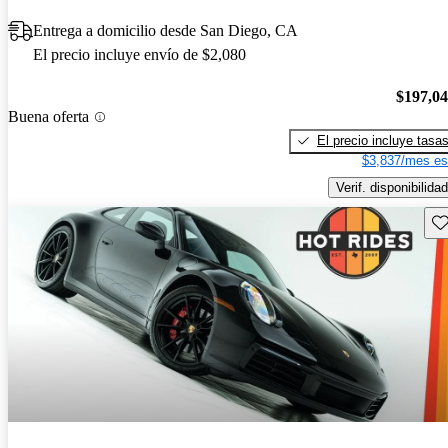
Entrega a domicilio desde San Diego, CA
El precio incluye envío de $2,080
$197,0
Buena oferta
El precio incluye tasa
$3,837/mes es
Verif. disponibilidad
Gu