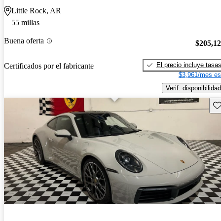
Little Rock, AR
55 millas
Buena oferta
$205,1
El precio incluye tasa
Certificados por el fabricante
$3,961/mes es
Verif. disponibilidad
Gu