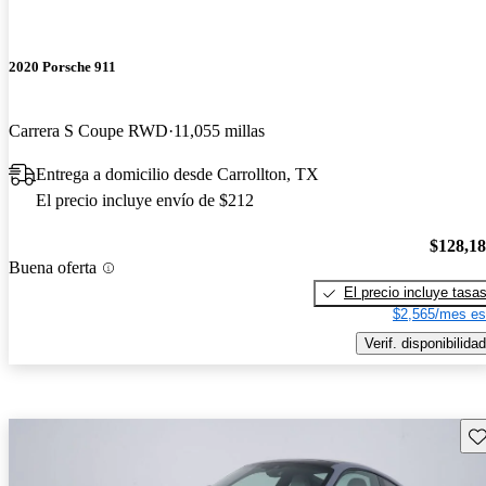
2020 Porsche 911
Carrera S Coupe RWD
11,055 millas
Entrega a domicilio desde Carrollton, TX
El precio incluye envío de $212
$128,1
Buena oferta
El precio incluye tasa
$2,565/mes es
Verif. disponibilidad
Gu