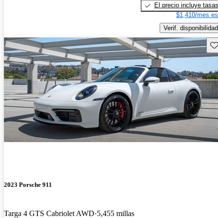
El precio incluye tasa
$1,410/mes es
Verif. disponibilidad
Gu
2023 Porsche 911
Targa 4 GTS Cabriolet AWD
5,455 millas