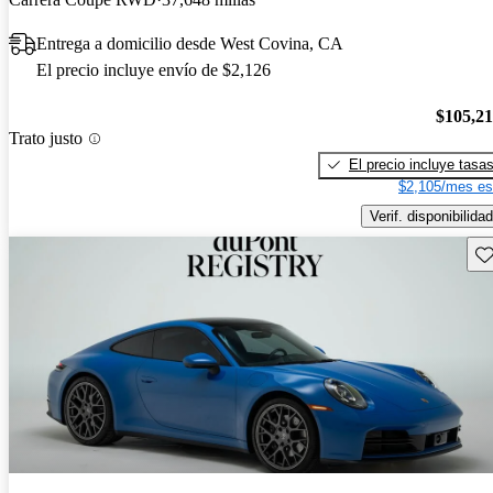
Entrega a domicilio desde West Covina, CA
El precio incluye envío de $2,126
$105,2
Trato justo
El precio incluye tasa
$2,105/mes es
Verif. disponibilidad
Gu