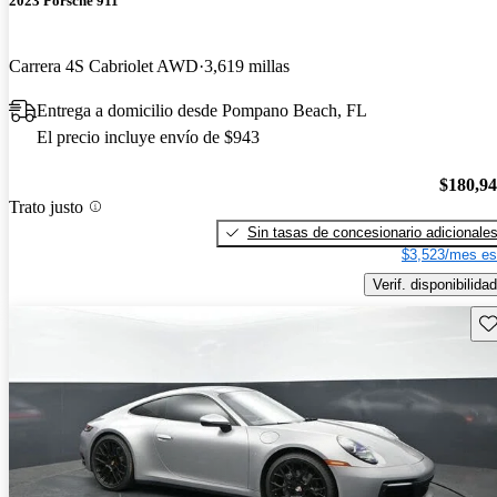
2023 Porsche 911
Carrera 4S Cabriolet AWD
3,619 millas
Entrega a domicilio desde Pompano Beach, FL
El precio incluye envío de $943
$180,9
Trato justo
Sin tasas de concesionario adicionale
$3,523/mes es
Verif. disponibilidad
Gu