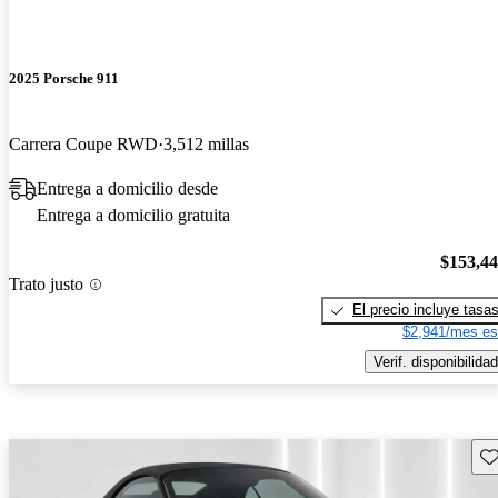
2025 Porsche 911
Carrera Coupe RWD
3,512 millas
Entrega a domicilio desde
Entrega a domicilio gratuita
$153,4
Trato justo
El precio incluye tasa
$2,941/mes es
Verif. disponibilidad
Gu