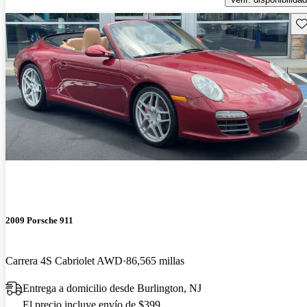
Gu
2009 Porsche 911
Carrera 4S Cabriolet AWD
86,565 millas
Entrega a domicilio desde Burlington, NJ
El precio incluye envío de $399