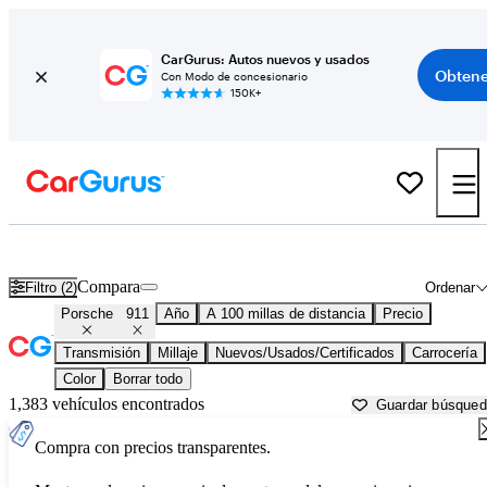
CarGurus: Autos nuevos y usados
Obtene
Con Modo de concesionario
150K+
Porsche 911 usados en venta cerca de
Arkadelphia, AR
Compara
Filtro (2)
Ordenar
Porsche
911
Año
A 100 millas de distancia
Precio
Transmisión
Millaje
Nuevos/Usados/Certificados
Carrocería
Color
Borrar todo
1,383 vehículos encontrados
Guardar búsque
Compra con precios transparentes.