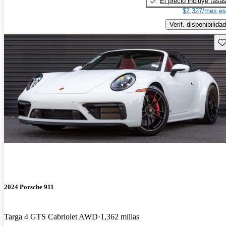
El precio incluye tasa
$2,327/mes es
Verif. disponibilidad
Gu
2024 Porsche 911
Targa 4 GTS Cabriolet AWD
1,362 millas