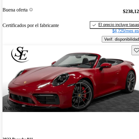
Buena oferta
$238,1
El precio incluye tasa
Certificados por el fabricante
$4,725/mes es
Verif. disponibilidad
Gu
¡Nuevo!