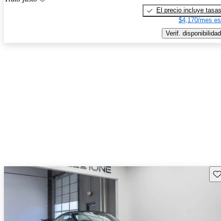
El precio incluye tasa
$4,170/mes es
Verif. disponibilidad
Gu