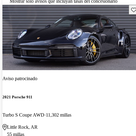
Mostrar solo avisos que incluyan tasas del concesionario
Gu
Aviso patrocinado
2021 Porsche 911
Turbo S Coupe AWD
11,302 millas
Little Rock, AR
55 millas