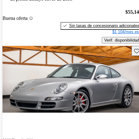
$55,1
Buena oferta
Sin tasas de concesionario adicionale
$1,104/mes es
Verif. disponibilidad
Gu