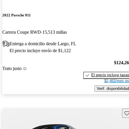
2022 Porsche 911
Carrera Coupe RWD
15,513 millas
Entrega a domicilio desde Largo, FL
El precio incluye envío de $1,122
$124,2
Trato justo
El precio incluye tasa
$2,462/mes es
Verif. disponibilidad
Gu