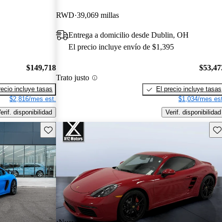
RWD
39,069 millas
Entrega a domicilio desde Dublin, OH
El precio incluye envío de $1,395
$149,718
$53,47
Trato justo
recio incluye tasas
El precio incluye tasas
$2,816/mes est.
$1,034/mes est
erif. disponibilidad
Verif. disponibilidad
Guarda este Aviso
Gu