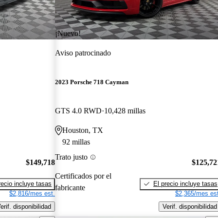
¡Nuevo!
Aviso patrocinado
2023 Porsche 718 Cayman
GTS 4.0 RWD
10,428 millas
Houston, TX
92 millas
Trato justo
$149,718
$125,72
Certificados por el
recio incluye tasas
El precio incluye tasas
fabricante
$2,816/mes est.
$2,365/mes est
erif. disponibilidad
Verif. disponibilidad