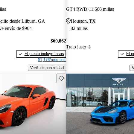
llas
GT4 RWD
11,666 millas
cilio desde Lilburn, GA
Houston, TX
uye envío de $964
82 millas
$60,862
Trato justo
El precio incluye tasas
El p
$1,176/mes est.
Verif. disponibilidad
V
Guarda este Aviso