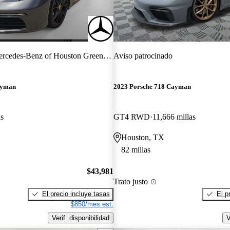
rcedes-Benz of Houston Greenway
Aviso patrocinado
ayman
2023 Porsche 718 Cayman
as
GT4 RWD
11,666 millas
Houston, TX
82 millas
$43,981
Trato justo
El precio incluye tasas
El p
$850/mes est.
Verif. disponibilidad
V