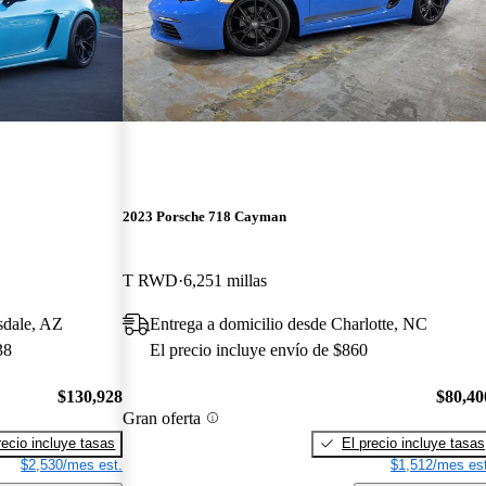
2023 Porsche 718 Cayman
T RWD
6,251 millas
sdale, AZ
Entrega a domicilio desde Charlotte, NC
38
El precio incluye envío de $860
$130,928
$80,40
Gran oferta
recio incluye tasas
El precio incluye tasas
$2,530/mes est.
$1,512/mes est