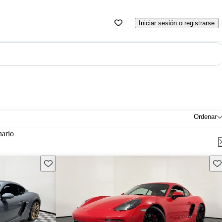
Iniciar sesión o registrarse
Ordenar
nario
Guarda este Aviso
Gu