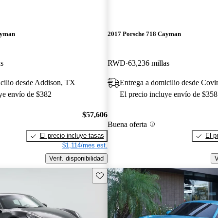
ayman
2017 Porsche 718 Cayman
as
RWD
63,236 millas
cilio desde Addison, TX
Entrega a domicilio desde Cov
uye envío de $382
El precio incluye envío de $358
$57,606
Buena oferta
El precio incluye tasas
El p
$1,114/mes est.
Verif. disponibilidad
V
Guarda este Aviso