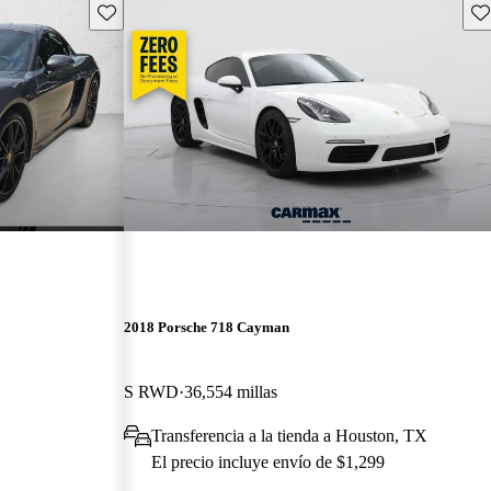
Guarda este Aviso
Gu
2018 Porsche 718 Cayman
S RWD
36,554 millas
Transferencia a la tienda a Houston, TX
El precio incluye envío de $1,299