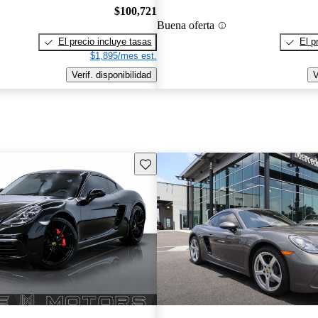
$100,721
Buena oferta
El precio incluye tasas
El p
$1,895/mes est.
Verif. disponibilidad
V
Guarda este Aviso