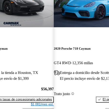
ayman
2020 Porsche 718 Cayman
GT4 RWD
12,356 millas
a la tienda a Houston, TX
Entrega a domicilio desde Scott
uye envío de $1,399
El precio incluye envío de $2,1
$56,397
Trato justo
n tasas de concesionario adicionales
El p
$1,081/mes est.