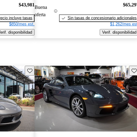
$43,981
$65,29
Buena
oferta
recio incluye tasas
Sin tasas de concesionario adicionales
$850/mes est.
$1,262/mes est
erif. disponibilidad
Verif. disponibilidad
Guarda este Aviso
Gu