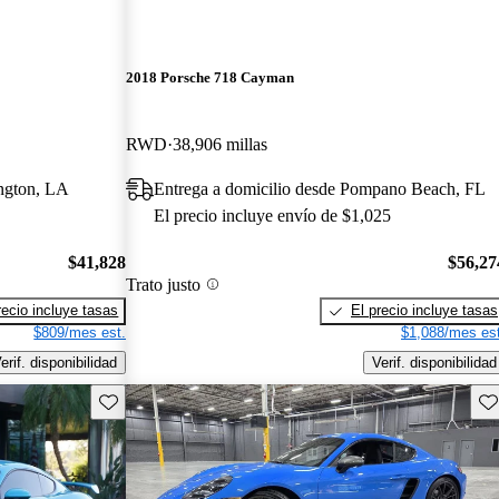
2018 Porsche 718 Cayman
RWD
38,906 millas
ington, LA
Entrega a domicilio desde Pompano Beach, FL
El precio incluye envío de $1,025
$41,828
$56,27
Trato justo
recio incluye tasas
El precio incluye tasas
$809/mes est.
$1,088/mes est
erif. disponibilidad
Verif. disponibilidad
Guarda este Aviso
Gu